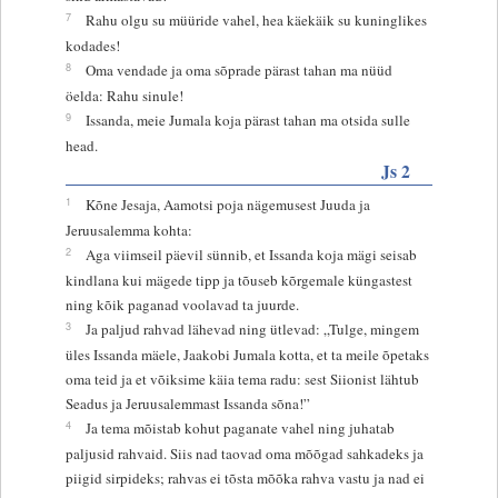
7
Rahu olgu su müüride vahel, hea käekäik su kuninglikes
kodades!
8
Oma vendade ja oma sõprade pärast tahan ma nüüd
öelda: Rahu sinule!
9
Issanda, meie Jumala koja pärast tahan ma otsida sulle
head.
Js 2
1
Kõne Jesaja, Aamotsi poja nägemusest Juuda ja
Jeruusalemma kohta:
2
Aga viimseil päevil sünnib, et Issanda koja mägi seisab
kindlana kui mägede tipp ja tõuseb kõrgemale küngastest
ning kõik paganad voolavad ta juurde.
3
Ja paljud rahvad lähevad ning ütlevad: „Tulge, mingem
üles Issanda mäele, Jaakobi Jumala kotta, et ta meile õpetaks
oma teid ja et võiksime käia tema radu: sest Siionist lähtub
Seadus ja Jeruusalemmast Issanda sõna!”
4
Ja tema mõistab kohut paganate vahel ning juhatab
paljusid rahvaid. Siis nad taovad oma mõõgad sahkadeks ja
piigid sirpideks; rahvas ei tõsta mõõka rahva vastu ja nad ei