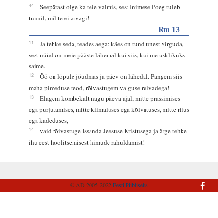
44
Seepärast olge ka teie valmis, sest Inimese Poeg tuleb
tunnil, mil te ei arvagi!
Rm 13
11
Ja tehke seda, teades aega: käes on tund unest virguda,
sest nüüd on meie pääste lähemal kui siis, kui me usklikuks
saime.
12
Öö on lõpule jõudmas ja päev on lähedal. Pangem siis
maha pimeduse teod, rõivastugem valguse relvadega!
13
Elagem kombekalt nagu päeva ajal, mitte prassimises
ega purjutamises, mitte kiimaluses ega kõlvatuses, mitte riius
ega kadeduses,
14
vaid rõivastuge Issanda Jeesuse Kristusega ja ärge tehke
ihu eest hoolitsemisest himude rahuldamist!
© AD 2005-2022
Eesti Piibliselts