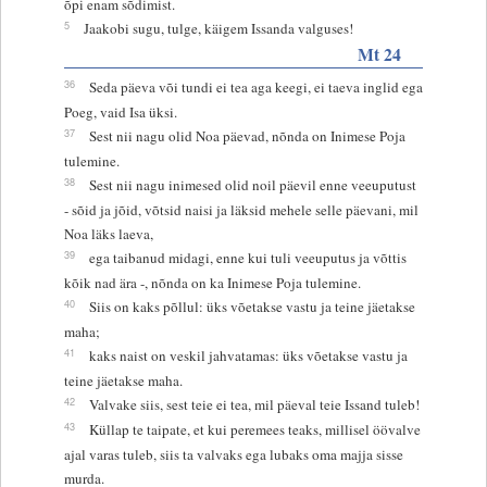
õpi enam sõdimist.
5
Jaakobi sugu, tulge, käigem Issanda valguses!
Mt 24
36
Seda päeva või tundi ei tea aga keegi, ei taeva inglid ega
Poeg, vaid Isa üksi.
37
Sest nii nagu olid Noa päevad, nõnda on Inimese Poja
tulemine.
38
Sest nii nagu inimesed olid noil päevil enne veeuputust
- sõid ja jõid, võtsid naisi ja läksid mehele selle päevani, mil
Noa läks laeva,
39
ega taibanud midagi, enne kui tuli veeuputus ja võttis
kõik nad ära -, nõnda on ka Inimese Poja tulemine.
40
Siis on kaks põllul: üks võetakse vastu ja teine jäetakse
maha;
41
kaks naist on veskil jahvatamas: üks võetakse vastu ja
teine jäetakse maha.
42
Valvake siis, sest teie ei tea, mil päeval teie Issand tuleb!
43
Küllap te taipate, et kui peremees teaks, millisel öövalve
ajal varas tuleb, siis ta valvaks ega lubaks oma majja sisse
murda.