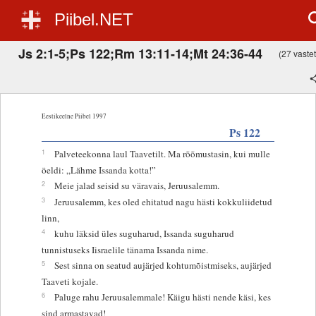
Piibel.NET
Js 2:1-5;Ps 122;Rm 13:11-14;Mt 24:36-44
(27 vastet,
Eestikeelne Piibel 1997
Ps 122
1
Palveteekonna laul Taavetilt. Ma rõõmustasin, kui mulle
öeldi: „Lähme Issanda kotta!”
2
Meie jalad seisid su väravais, Jeruusalemm.
3
Jeruusalemm, kes oled ehitatud nagu hästi kokkuliidetud
linn,
4
kuhu läksid üles suguharud, Issanda suguharud
tunnistuseks Iisraelile tänama Issanda nime.
5
Sest sinna on seatud aujärjed kohtumõistmiseks, aujärjed
Taaveti kojale.
6
Paluge rahu Jeruusalemmale! Käigu hästi nende käsi, kes
sind armastavad!