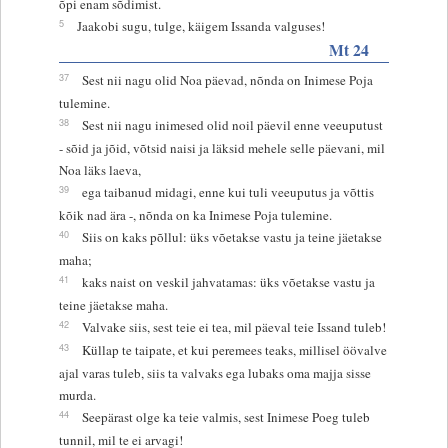
õpi enam sõdimist.
5
Jaakobi sugu, tulge, käigem Issanda valguses!
Mt 24
37
Sest nii nagu olid Noa päevad, nõnda on Inimese Poja
tulemine.
38
Sest nii nagu inimesed olid noil päevil enne veeuputust
- sõid ja jõid, võtsid naisi ja läksid mehele selle päevani, mil
Noa läks laeva,
39
ega taibanud midagi, enne kui tuli veeuputus ja võttis
kõik nad ära -, nõnda on ka Inimese Poja tulemine.
40
Siis on kaks põllul: üks võetakse vastu ja teine jäetakse
maha;
41
kaks naist on veskil jahvatamas: üks võetakse vastu ja
teine jäetakse maha.
42
Valvake siis, sest teie ei tea, mil päeval teie Issand tuleb!
43
Küllap te taipate, et kui peremees teaks, millisel öövalve
ajal varas tuleb, siis ta valvaks ega lubaks oma majja sisse
murda.
44
Seepärast olge ka teie valmis, sest Inimese Poeg tuleb
tunnil, mil te ei arvagi!