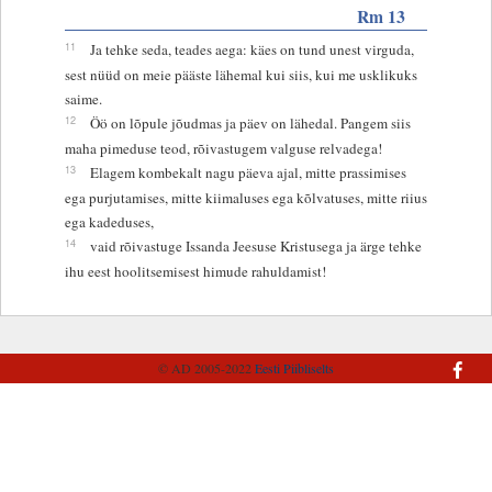
Rm 13
11
Ja tehke seda, teades aega: käes on tund unest virguda,
sest nüüd on meie pääste lähemal kui siis, kui me usklikuks
saime.
12
Öö on lõpule jõudmas ja päev on lähedal. Pangem siis
maha pimeduse teod, rõivastugem valguse relvadega!
13
Elagem kombekalt nagu päeva ajal, mitte prassimises
ega purjutamises, mitte kiimaluses ega kõlvatuses, mitte riius
ega kadeduses,
14
vaid rõivastuge Issanda Jeesuse Kristusega ja ärge tehke
ihu eest hoolitsemisest himude rahuldamist!
© AD 2005-2022
Eesti Piibliselts