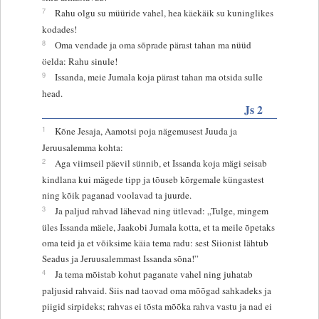
7
Rahu olgu su müüride vahel, hea käekäik su kuninglikes
kodades!
8
Oma vendade ja oma sõprade pärast tahan ma nüüd
öelda: Rahu sinule!
9
Issanda, meie Jumala koja pärast tahan ma otsida sulle
head.
Js 2
1
Kõne Jesaja, Aamotsi poja nägemusest Juuda ja
Jeruusalemma kohta:
2
Aga viimseil päevil sünnib, et Issanda koja mägi seisab
kindlana kui mägede tipp ja tõuseb kõrgemale küngastest
ning kõik paganad voolavad ta juurde.
3
Ja paljud rahvad lähevad ning ütlevad: „Tulge, mingem
üles Issanda mäele, Jaakobi Jumala kotta, et ta meile õpetaks
oma teid ja et võiksime käia tema radu: sest Siionist lähtub
Seadus ja Jeruusalemmast Issanda sõna!”
4
Ja tema mõistab kohut paganate vahel ning juhatab
paljusid rahvaid. Siis nad taovad oma mõõgad sahkadeks ja
piigid sirpideks; rahvas ei tõsta mõõka rahva vastu ja nad ei