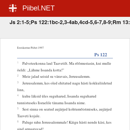
Piibel.NET
Js 2:1-5;Ps 122:1bc-2,3-4ab,4cd-5,6-7,8-9;Rm 13
Eestikeelne Piibel 1997
Ps 122
1
Palveteekonna laul Taavetilt. Ma rõõmustasin, kui mulle
öeldi: „Lähme Issanda kotta!”
2
Meie jalad seisid su väravais, Jeruusalemm.
3
Jeruusalemm, kes oled ehitatud nagu hästi kokkuliidetud
linn,
4
kuhu läksid üles suguharud, Issanda suguharud
tunnistuseks Iisraelile tänama Issanda nime.
5
Sest sinna on seatud aujärjed kohtumõistmiseks, aujärjed
Taaveti kojale.
6
Paluge rahu Jeruusalemmale! Käigu hästi nende käsi, kes
sind armastavad!