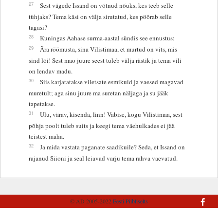
27
Sest vägede Issand on võtnud nõuks, kes teeb selle
tühjaks? Tema käsi on välja sirutatud, kes pöörab selle
tagasi?
28
Kuningas Aahase surma-aastal sündis see ennustus:
29
Ära rõõmusta, sina Vilistimaa, et murtud on vits, mis
sind lõi! Sest mao juure seest tuleb välja rästik ja tema vili
on lendav madu.
30
Siis karjatatakse viletsate esmikuid ja vaesed magavad
muretult; aga sinu juure ma suretan näljaga ja su jääk
tapetakse.
31
Ulu, värav, kisenda, linn! Vabise, kogu Vilistimaa, sest
põhja poolt tuleb suits ja keegi tema väehulkades ei jää
teistest maha.
32
Ja mida vastata paganate saadikuile? Seda, et Issand on
rajanud Siioni ja seal leiavad varju tema rahva vaevatud.
© AD 2005-2022
Eesti Piibliselts