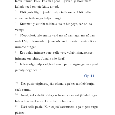
taeva linnud, kõik, kes maa peal liiguvad, ja kõik mere
kalad; need on teie kätte antud.
3
Kõik, mis liigub ja elab, olgu teile roaks; kõik selle
annan ma teile nagu halja rohugi.
4
Kummatigi ei tohi te liha süüa ta hingega, see on: ta
verega!
5
Tõepoolest, teie eneste verd ma nõuan taga: ma nõuan
seda kõigilt loomadelt, ja ma nõuan inimestelt vastastikku
inimese hinge!
6
Kes valab inimese vere, selle vere valab inimene, sest
inimene on tehtud Jumala näo järgi!
7
Ja teie olge viljakad, teid saagu palju, siginege maa peal
ja paljunege seal!”
Õp 11
19
Kes püsib õigluses, jääb elama, aga kes taotleb kurja,
saab surma.
20
Need, kel valelik süda, on Issanda meelest jäledad, aga
tal on hea meel neist, kelle tee on laitmatu.
21
Käsi selle peale! Kuri ei jää karistuseta, aga õigete sugu
pääseb.