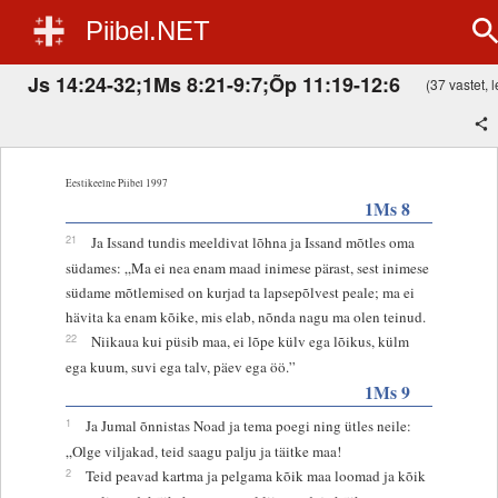
Piibel.NET
Js 14:24-32;1Ms 8:21-9:7;Õp 11:19-12:6
(37 vastet, l
Eestikeelne Piibel 1997
1Ms 8
21
Ja Issand tundis meeldivat lõhna ja Issand mõtles oma
südames: „Ma ei nea enam maad inimese pärast, sest inimese
südame mõtlemised on kurjad ta lapsepõlvest peale; ma ei
hävita ka enam kõike, mis elab, nõnda nagu ma olen teinud.
22
Niikaua kui püsib maa, ei lõpe külv ega lõikus, külm
ega kuum, suvi ega talv, päev ega öö.”
1Ms 9
1
Ja Jumal õnnistas Noad ja tema poegi ning ütles neile:
„Olge viljakad, teid saagu palju ja täitke maa!
2
Teid peavad kartma ja pelgama kõik maa loomad ja kõik