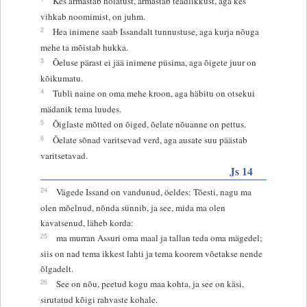
Kes armastab hoiatust, armastab teadlikkust, aga kes
vihkab noomimist, on juhm.
2
Hea inimene saab Issandalt tunnustuse, aga kurja nõuga
mehe ta mõistab hukka.
3
Õeluse pärast ei jää inimene püsima, aga õigete juur on
kõikumatu.
4
Tubli naine on oma mehe kroon, aga häbitu on otsekui
mädanik tema luudes.
5
Õiglaste mõtted on õiged, õelate nõuanne on pettus.
6
Õelate sõnad varitsevad verd, aga ausate suu päästab
varitsetavad.
Js 14
24
Vägede Issand on vandunud, öeldes: Tõesti, nagu ma
olen mõelnud, nõnda sünnib, ja see, mida ma olen
kavatsenud, läheb korda:
25
ma murran Assuri oma maal ja tallan teda oma mägedel;
siis on nad tema ikkest lahti ja tema koorem võetakse nende
õlgadelt.
26
See on nõu, peetud kogu maa kohta, ja see on käsi,
sirutatud kõigi rahvaste kohale.