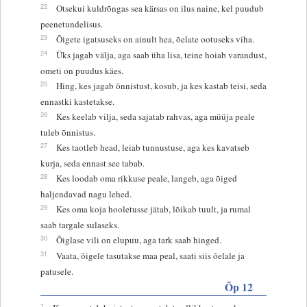
22
Otsekui kuldrõngas sea kärsas on ilus naine, kel puudub
peenetundelisus.
23
Õigete igatsuseks on ainult hea, õelate ootuseks viha.
24
Üks jagab välja, aga saab üha lisa, teine hoiab varandust,
ometi on puudus käes.
25
Hing, kes jagab õnnistust, kosub, ja kes kastab teisi, seda
ennastki kastetakse.
26
Kes keelab vilja, seda sajatab rahvas, aga müüja peale
tuleb õnnistus.
27
Kes taotleb head, leiab tunnustuse, aga kes kavatseb
kurja, seda ennast see tabab.
28
Kes loodab oma rikkuse peale, langeb, aga õiged
haljendavad nagu lehed.
29
Kes oma koja hooletusse jätab, lõikab tuult, ja rumal
saab targale sulaseks.
30
Õiglase vili on elupuu, aga tark saab hinged.
31
Vaata, õigele tasutakse maa peal, saati siis õelale ja
patusele.
Õp 12
1