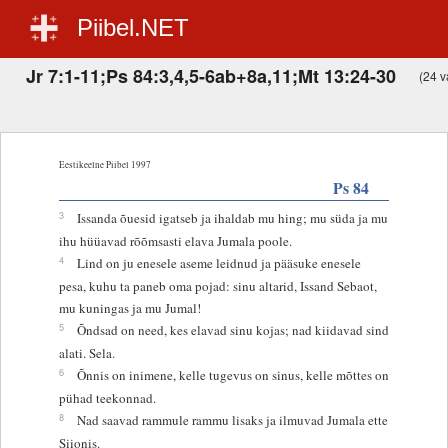
Piibel.NET
Jr 7:1-11;Ps 84:3,4,5-6ab+8a,11;Mt 13:24-30
(24 va
Eestikeelne Piibel 1997
Ps 84
3
Issanda õuesid igatseb ja ihaldab mu hing; mu süda ja mu
ihu hüüavad rõõmsasti elava Jumala poole.
4
Lind on ju enesele aseme leidnud ja pääsuke enesele
pesa, kuhu ta paneb oma pojad: sinu altarid, Issand Sebaot,
mu kuningas ja mu Jumal!
5
Õndsad on need, kes elavad sinu kojas; nad kiidavad sind
alati. Sela.
6
Õnnis on inimene, kelle tugevus on sinus, kelle mõttes on
pühad teekonnad.
8
Nad saavad rammule rammu lisaks ja ilmuvad Jumala ette
Siionis.