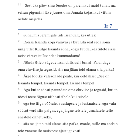
11
Sest üks päev sinu õuedes on parem kui muid tuhat; ma
seisan pigemini läve juures oma Jumala kojas, kui viibin
õelate majades.
Jr 7
1
Sõna, mis Jeremijale tuli Issandalt, kes ütles:
2
„Seisa Issanda koja väravas ja kuuluta seal seda sõna
ning ütle: Kuulge Issanda sõna, kogu Juuda, kes tulete sisse
neist väravaist Issandat kummardama!
3
Nõnda ütleb vägede Issand, Iisraeli Jumal: Parandage
oma eluviise ja tegusid, siis ma jätan teid elama siia paika!
4
Ärge lootke valesõnade peale, kui öeldakse: „See on
Issanda tempel, Issanda tempel, Issanda tempel!”
5
Aga kui te tõesti parandate oma eluviise ja tegusid, kui te
tõesti teete õigust niihästi ühele kui teisele
6
ega tee liiga võõrale, vaeslapsele ja lesknaisele, ega vala
süütut verd siin paigas, ega järgne teistele jumalatele teile
enestele õnnetuseks,
7
siis ma jätan teid elama siia paika, maale, mille ma andsin
teie vanemaile muistsest ajast igavesti.