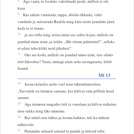
8
Aga vaata, te loodate valesõnade peale, millest ei ole
kasu.
9
Kas tahate varastada, tappa, abielu rikkuda, valet
vanduda ja suitsutada Baalile ning käia teiste jumalate järel,
keda te ei tunne,
10
ja siis tulla ning seista minu ees selles kojas, millele on
pandud minu nimi, ja öelda: „Me oleme päästetud!”, selleks
et edasi teha kõiki neid jäledusi?
11
Ons see koda, millele on pandud minu nimi, teie silmis
röövlikoobas? Vaata, minagi näen seda seesugusena, ütleb
Issand.
Mt 13
24
Jeesus kõneles neile veel teise tähendamissõna:
„Taevariik on inimese sarnane, kes külvas oma põllule head
seemet.
25
Aga inimeste magades tuli ta vaenlane ja külvas raiheina
nisu sekka ning läks minema.
26
Kui nüüd oras tärkas ja looma hakkas, tuli ka raihein
nähtavale.
27
Peremehe sulased astusid ta juurde ja ütlesid talle: