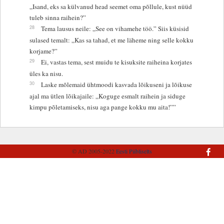
„Isand, eks sa külvanud head seemet oma põllule, kust nüüd
tuleb sinna raihein?”
28
Tema lausus neile: „See on vihamehe töö.” Siis küsisid
sulased temalt: „Kas sa tahad, et me läheme ning selle kokku
korjame?”
29
Ei, vastas tema, sest muidu te kisuksite raiheina korjates
üles ka nisu.
30
Laske mõlemaid ühtmoodi kasvada lõikuseni ja lõikuse
ajal ma ütlen lõikajaile: „Koguge esmalt raihein ja siduge
kimpu põletamiseks, nisu aga pange kokku mu aita!””
© AD 2005-2022
Eesti Piibliselts