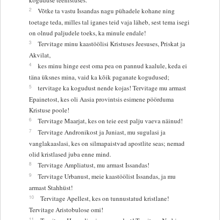
2
Võtke ta vastu Issandas nagu pühadele kohane ning
toetage teda, milles tal iganes teid vaja läheb, sest tema isegi
on olnud paljudele toeks, ka minule endale!
3
Tervitage minu kaastöölisi Kristuses Jeesuses, Priskat ja
Akvilat,
4
kes minu hinge eest oma pea on pannud kaalule, keda ei
täna üksnes mina, vaid ka kõik paganate kogudused;
5
tervitage ka kogudust nende kojas! Tervitage mu armast
Epainetost, kes oli Aasia provintsis esimene pöörduma
Kristuse poole!
6
Tervitage Maarjat, kes on teie eest palju vaeva näinud!
7
Tervitage Andronikost ja Juniast, mu sugulasi ja
vanglakaaslasi, kes on silmapaistvad apostlite seas; nemad
olid kristlased juba enne mind.
8
Tervitage Ampliatust, mu armast Issandas!
9
Tervitage Urbanust, meie kaastöölist Issandas, ja mu
armast Stahhüst!
10
Tervitage Apellest, kes on tunnustatud kristlane!
Tervitage Aristobulose omi!
11