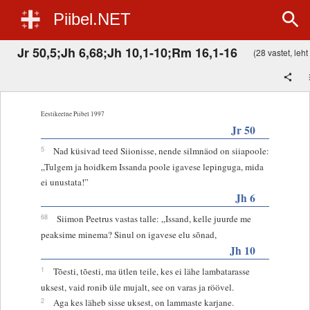
Piibel.NET
Jr 50,5;Jh 6,68;Jh 10,1-10;Rm 16,1-16
(28 vastet, leht 
Eestikeelne Piibel 1997
Jr 50
5
Nad küsivad teed Siionisse, nende silmnäod on siiapoole:
„Tulgem ja hoidkem Issanda poole igavese lepinguga, mida
ei unustata!”
Jh 6
68
Siimon Peetrus vastas talle: „Issand, kelle juurde me
peaksime minema? Sinul on igavese elu sõnad,
Jh 10
1
Tõesti, tõesti, ma ütlen teile, kes ei lähe lambatarasse
uksest, vaid ronib üle mujalt, see on varas ja röövel.
2
Aga kes läheb sisse uksest, on lammaste karjane.