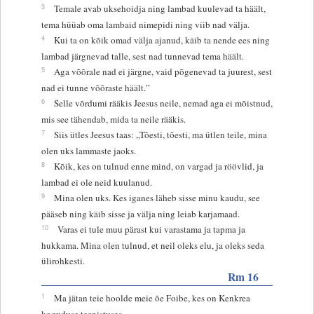
3
Temale avab uksehoidja ning lambad kuulevad ta häält,
tema hüüab oma lambaid nimepidi ning viib nad välja.
4
Kui ta on kõik omad välja ajanud, käib ta nende ees ning
lambad järgnevad talle, sest nad tunnevad tema häält.
5
Aga võõrale nad ei järgne, vaid põgenevad ta juurest, sest
nad ei tunne võõraste häält.”
6
Selle võrdumi rääkis Jeesus neile, nemad aga ei mõistnud,
mis see tähendab, mida ta neile rääkis.
7
Siis ütles Jeesus taas: „Tõesti, tõesti, ma ütlen teile, mina
olen uks lammaste jaoks.
8
Kõik, kes on tulnud enne mind, on vargad ja röövlid, ja
lambad ei ole neid kuulanud.
9
Mina olen uks. Kes iganes läheb sisse minu kaudu, see
pääseb ning käib sisse ja välja ning leiab karjamaad.
10
Varas ei tule muu pärast kui varastama ja tapma ja
hukkama. Mina olen tulnud, et neil oleks elu, ja oleks seda
ülirohkesti.
Rm 16
1
Ma jätan teie hoolde meie õe Foibe, kes on Kenkrea
koguduse teenistuses.