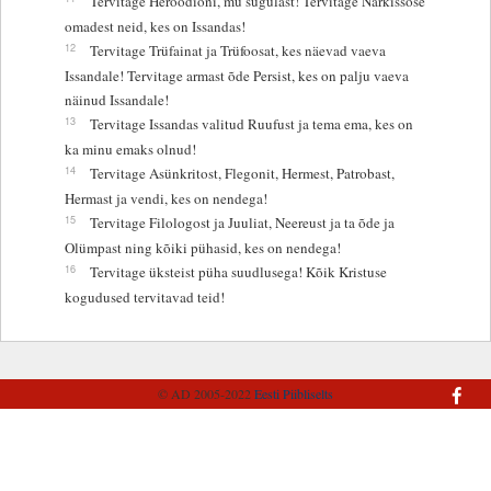
Tervitage Heroodioni, mu sugulast! Tervitage Narkissose
omadest neid, kes on Issandas!
12
Tervitage Trüfainat ja Trüfoosat, kes näevad vaeva
Issandale! Tervitage armast õde Persist, kes on palju vaeva
näinud Issandale!
13
Tervitage Issandas valitud Ruufust ja tema ema, kes on
ka minu emaks olnud!
14
Tervitage Asünkritost, Flegonit, Hermest, Patrobast,
Hermast ja vendi, kes on nendega!
15
Tervitage Filologost ja Juuliat, Neereust ja ta õde ja
Olümpast ning kõiki pühasid, kes on nendega!
16
Tervitage üksteist püha suudlusega! Kõik Kristuse
kogudused tervitavad teid!
© AD 2005-2022
Eesti Piibliselts