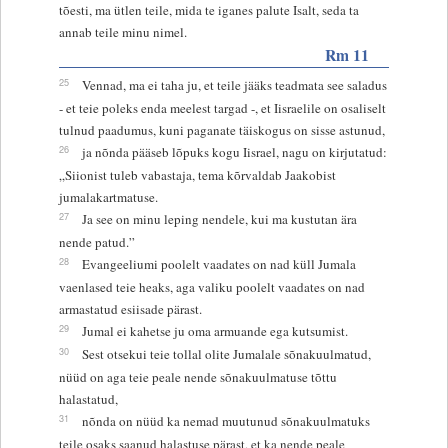
tõesti, ma ütlen teile, mida te iganes palute Isalt, seda ta
annab teile minu nimel.
Rm 11
25
Vennad, ma ei taha ju, et teile jääks teadmata see saladus
- et teie poleks enda meelest targad -, et Iisraelile on osaliselt
tulnud paadumus, kuni paganate täiskogus on sisse astunud,
26
ja nõnda pääseb lõpuks kogu Iisrael, nagu on kirjutatud:
„Siionist tuleb vabastaja, tema kõrvaldab Jaakobist
jumalakartmatuse.
27
Ja see on minu leping nendele, kui ma kustutan ära
nende patud.”
28
Evangeeliumi poolelt vaadates on nad küll Jumala
vaenlased teie heaks, aga valiku poolelt vaadates on nad
armastatud esiisade pärast.
29
Jumal ei kahetse ju oma armuande ega kutsumist.
30
Sest otsekui teie tollal olite Jumalale sõnakuulmatud,
nüüd on aga teie peale nende sõnakuulmatuse tõttu
halastatud,
31
nõnda on nüüd ka nemad muutunud sõnakuulmatuks
teile osaks saanud halastuse pärast, et ka nende peale