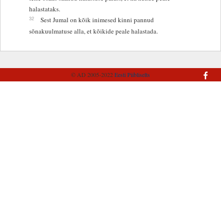
halastataks.
32
Sest Jumal on kõik inimesed kinni pannud
sõnakuulmatuse alla, et kõikide peale halastada.
© AD 2005-2022
Eesti Piibliselts