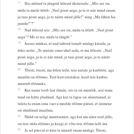
17
Siis mõned ta jüngrid ütlesid üksteisele: „Mis see on,
mida ta meile ütleb: „Veel pisut aega, ja te ei näe mind enam,
ja taas pisut aega, ja te näete mind jälle!” ning „Ma lähen Isa
juurde!”?”
18
Nad ütlesid siis: „Mis see on, mida ta ütleb: „Veel pisut
aega”? Me ei tea, mida ta räägib.”
19
Jeesus märkas, et nad tahtsid temalt midagi küsida, ja
ütles neile: „Te arutate omavahel seda, et ma ütlesin: „Veel
pisut aega, ja te ei näe mind, ja taas pisut aega, ja te näete
mind jälle.”
20
Tõesti, tõesti, ma ütlen teile, teie nutate ja kaeblete, aga
maailm on rõõmus. Teid kurvastatakse, kuid teie kurbus
muutub rõõmuks.
21
Kui naine toob last ilmale, siis ta on murelik, sest tema
tund on kätte jõudnud. Aga kui ta lapse on sünnitanud, ei
tuleta ta enam oma vaeva meelde rõõmu pärast, et inimene
on sündinud maailma.
22
Nüüd on teilgi muretsemist, aga kui ma näen teid jälle,
on teie süda rõõmus ja keegi ei võta teie rõõmu teilt ära.
23
Ja sel päeval ei küsi te minult enam midagi. Tõesti,