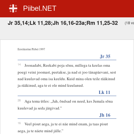
Piibel.NET
Jr 35,14;Lk 11,28;Jh 16,16-23a;Rm 11,25-32
(18 va
Eestikeelne Piibel 1997
Jr 35
14
Joonadabi, Reekabi poja sõnu, millega ta keelas oma
poegi veini joomast, peetakse, ja nad ei joo tänapäevani, sest
nad kuulavad oma isa keeldu. Kuid mina olen teile rääkinud
ja rääkinud, aga te ei ole mind kuulanud.
Lk 11
28
Aga tema ütles: „Jah, õndsad on need, kes Jumala sõna
kuulevad ja seda järgivad.”
Jh 16
16
Veel pisut aega, ja te ei näe mind enam, ja taas pisut
aega, ja te näete mind jälle.”