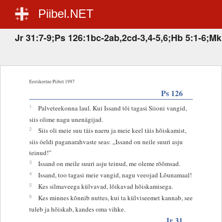
Piibel.NET
Jr 31:7-9;Ps 126:1bc-2ab,2cd-3,4-5,6;Hb 5:1-6;Mk
Eestikeelne Piibel 1997
Ps 126
1
Palveteekonna laul. Kui Issand tõi tagasi Siioni vangid,
siis olime nagu unenägijad.
2
Siis oli meie suu täis naeru ja meie keel täis hõiskamist,
siis öeldi paganarahvaste seas: „Issand on neile suuri asju
teinud!”
3
Issand on meile suuri asju teinud, me oleme rõõmsad.
4
Issand, too tagasi meie vangid, nagu veeojad Lõunamaal!
5
Kes silmaveega külvavad, lõikavad hõiskamisega.
6
Kes minnes kõnnib nuttes, kui ta külviseemet kannab, see
tuleb ja hõiskab, kandes oma vihke.
Jr 31