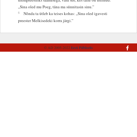
„Sina oled mu Poeg, täna ma sünnitasin sinu.”
6
Nõnda ta ütleb ka teises kohas: „Sina oled igavesti
preester Melkisedeki korra järgi.”
© AD 2005-2022
Eesti Piibliselts