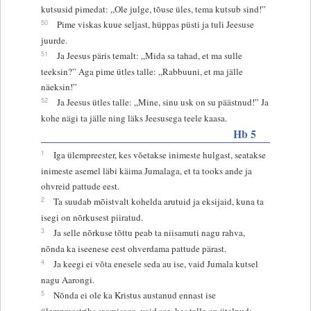
kutsusid pimedat: „Ole julge, tõuse üles, tema kutsub sind!”
50
Pime viskas kuue seljast, hüppas püsti ja tuli Jeesuse
juurde.
51
Ja Jeesus päris temalt: „Mida sa tahad, et ma sulle
teeksin?” Aga pime ütles talle: „Rabbuuni, et ma jälle
näeksin!”
52
Ja Jeesus ütles talle: „Mine, sinu usk on su päästnud!” Ja
kohe nägi ta jälle ning läks Jeesusega teele kaasa.
Hb 5
1
Iga ülempreester, kes võetakse inimeste hulgast, seatakse
inimeste asemel läbi käima Jumalaga, et ta tooks ande ja
ohvreid pattude eest.
2
Ta suudab mõistvalt kohelda arutuid ja eksijaid, kuna ta
isegi on nõrkusest piiratud.
3
Ja selle nõrkuse tõttu peab ta niisamuti nagu rahva,
nõnda ka iseenese eest ohverdama pattude pärast.
4
Ja keegi ei võta enesele seda au ise, vaid Jumala kutsel
nagu Aarongi.
5
Nõnda ei ole ka Kristus austanud ennast ise
ülempreestriks saamisega, vaid see, kes talle on ütelnud: