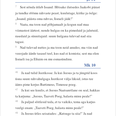
7
Sest nõnda ütleb Issand: Hõisake ilutsedes Jaakobi pärast
ja tundke rõõmu rahvaste peast; kuulutage, kiitke ja öelge:
„Issand, päästa oma rahvas, Iisraeli jääk!”
8
Vaata, ma toon nad põhjamaalt ja kogun nad maa
viimastest äärtest; nende hulgas on ka pimedaid ja jalutuid,
rasedaid ja sünnitajaid: suure hulgana tulevad nad siia
tagasi.
9
Nad tulevad nuttes ja ma toon neid anudes; ma viin nad
veeojade äärde tasasel teel, kus nad ei komista; sest ma olen
Iisraeli isa ja Efraim on mu esmasündinu.
Mk 10
46
Ja nad tulid Jeerikosse. Ja kui Jeesus ja ta jüngrid koos
üsna suure rahvahulgaga Jeerikost välja läksid, istus tee
ääres pime kerjus Bartimeus, Timeuse poeg.
47
Ja kui see kuulis, et Jeesus Naatsaretlane on seal, hakkas
ta karjuma: „Jeesus, Taaveti Poeg, halasta minu peale!”
48
Ja paljud sõitlesid teda, et ta vaikiks, tema aga karjus
veelgi enam: „Taaveti Poeg, halasta minu peale!”
49
Ja Jeesus ütles seisatades: „Kutsuge ta siia!” Ja nad