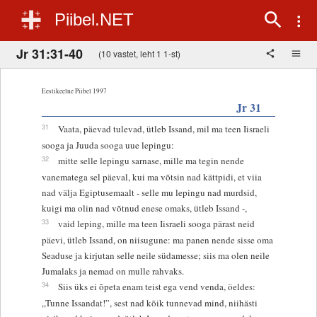
Piibel.NET
Jr 31:31-40
(10 vastet, leht 1 1-st)
Eestikeelne Piibel 1997
Jr 31
31
Vaata, päevad tulevad, ütleb Issand, mil ma teen Iisraeli
sooga ja Juuda sooga uue lepingu:
32
mitte selle lepingu sarnase, mille ma tegin nende
vanematega sel päeval, kui ma võtsin nad kättpidi, et viia
nad välja Egiptusemaalt - selle mu lepingu nad murdsid,
kuigi ma olin nad võtnud enese omaks, ütleb Issand -,
33
vaid leping, mille ma teen Iisraeli sooga pärast neid
päevi, ütleb Issand, on niisugune: ma panen nende sisse oma
Seaduse ja kirjutan selle neile südamesse; siis ma olen neile
Jumalaks ja nemad on mulle rahvaks.
34
Siis üks ei õpeta enam teist ega vend venda, öeldes:
„Tunne Issandat!”, sest nad kõik tunnevad mind, niihästi