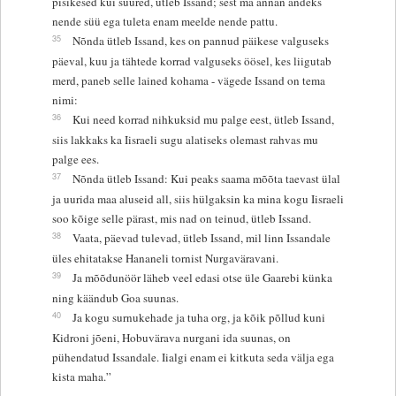
pisikesed kui suured, ütleb Issand; sest ma annan andeks
nende süü ega tuleta enam meelde nende pattu.
35
Nõnda ütleb Issand, kes on pannud päikese valguseks
päeval, kuu ja tähtede korrad valguseks öösel, kes liigutab
merd, paneb selle lained kohama - vägede Issand on tema
nimi:
36
Kui need korrad nihkuksid mu palge eest, ütleb Issand,
siis lakkaks ka Iisraeli sugu alatiseks olemast rahvas mu
palge ees.
37
Nõnda ütleb Issand: Kui peaks saama mõõta taevast ülal
ja uurida maa aluseid all, siis hülgaksin ka mina kogu Iisraeli
soo kõige selle pärast, mis nad on teinud, ütleb Issand.
38
Vaata, päevad tulevad, ütleb Issand, mil linn Issandale
üles ehitatakse Hananeli tornist Nurgaväravani.
39
Ja mõõdunöör läheb veel edasi otse üle Gaarebi künka
ning käändub Goa suunas.
40
Ja kogu surnukehade ja tuha org, ja kõik põllud kuni
Kidroni jõeni, Hobuvärava nurgani ida suunas, on
pühendatud Issandale. Iialgi enam ei kitkuta seda välja ega
kista maha.”