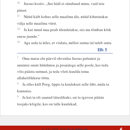
30
Jeesus kostis: „See hääl ei sündinud minu, vaid teie
pärast.
31
Nüüd käib kohus selle maailma üle, nüüd kihutatakse
välja selle maailma vürst.
32
Ja kui mind maa pealt ülendatakse, siis ma tõmban kõik
enese juurde.”
33
Aga seda ta ütles, et viidata, millist surma tal tuleb surra.
Hb 5
7
Oma maise elu päevil ohverdas Jeesus palumisi ja
anumisi suure hüüdmise ja pisaratega selle poole, kes teda
võis päästa surmast, ja teda võeti kuulda tema
allaheitlikkuse tõttu.
8
Ja olles küll Poeg, õppis ta kuulekust selle läbi, mida ta
kannatas.
9
Ja kui ta oli saanud täiuslikuks, sai ta igavese pääste
toojaks kõigile, kes on talle kuulekad,
© AD 2005-2022
Eesti Piibliselts