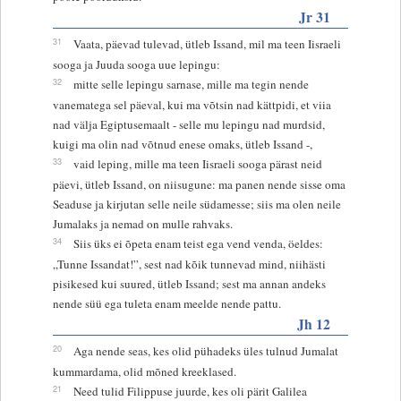
Jr 31
31
Vaata, päevad tulevad, ütleb Issand, mil ma teen Iisraeli
sooga ja Juuda sooga uue lepingu:
32
mitte selle lepingu sarnase, mille ma tegin nende
vanematega sel päeval, kui ma võtsin nad kättpidi, et viia
nad välja Egiptusemaalt - selle mu lepingu nad murdsid,
kuigi ma olin nad võtnud enese omaks, ütleb Issand -,
33
vaid leping, mille ma teen Iisraeli sooga pärast neid
päevi, ütleb Issand, on niisugune: ma panen nende sisse oma
Seaduse ja kirjutan selle neile südamesse; siis ma olen neile
Jumalaks ja nemad on mulle rahvaks.
34
Siis üks ei õpeta enam teist ega vend venda, öeldes:
„Tunne Issandat!”, sest nad kõik tunnevad mind, niihästi
pisikesed kui suured, ütleb Issand; sest ma annan andeks
nende süü ega tuleta enam meelde nende pattu.
Jh 12
20
Aga nende seas, kes olid pühadeks üles tulnud Jumalat
kummardama, olid mõned kreeklased.
21
Need tulid Filippuse juurde, kes oli pärit Galilea