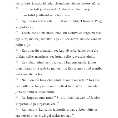
Betsaidast, ja palusid teda: „Isand, me tahame Jeesust näha.”
22
Filippus tuli ja ütles seda Andreasele. Andreas ja
Filippus tulid ja ütlesid seda Jeesusele.
23
Aga Jeesus ütles neile: „Tund on tulnud, et Inimese Poeg
kirgastataks.
24
Tõesti, tõesti, ma ütlen teile, kui nisuiva ei lange maasse
ega sure, siis see jääb üksi, aga kui see sureb, siis see kannab
palju vilja.
25
Kes oma elu armastab, see kaotab selle, ja kes oma elu
vihkab selles maailmas, see hoiab selle igaveseks eluks.
26
Kes tahab mind teenida, peab järgnema mulle, ja kus
olen mina, sinna saab ka mu teenija. Kes iganes mind teenib,
seda austab mu Isa.
27
Nüüd on mu hing ehmunud. Ja mida ma ütlen? Kas ma
pean ütlema: Isa, päästa mind sellest tunnist? Kuid ma olen
juba astunud sellesse tundi.
28
Isa, kirgasta oma nime!” Siis tuli hääl taevast: „Ma olen
kirgastanud ja kirgastan veel.”
29
Rahvahulk, kes seisis ja kuulis, arvas, et kõu müristas;
aga teised ütlesid: „Ingel rääkis temaga.”