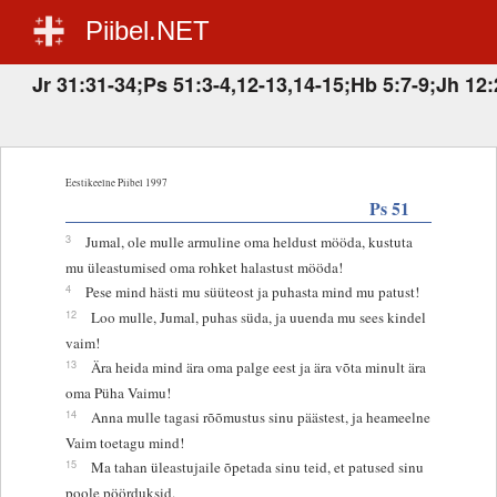
Piibel.NET
Jr 31:31-34;Ps 51:3-4,12-13,14-15;Hb 5:7-9;Jh 12:
Eestikeelne Piibel 1997
Ps 51
3
Jumal, ole mulle armuline oma heldust mööda, kustuta
mu üleastumised oma rohket halastust mööda!
4
Pese mind hästi mu süüteost ja puhasta mind mu patust!
12
Loo mulle, Jumal, puhas süda, ja uuenda mu sees kindel
vaim!
13
Ära heida mind ära oma palge eest ja ära võta minult ära
oma Püha Vaimu!
14
Anna mulle tagasi rõõmustus sinu päästest, ja heameelne
Vaim toetagu mind!
15
Ma tahan üleastujaile õpetada sinu teid, et patused sinu
poole pöörduksid.