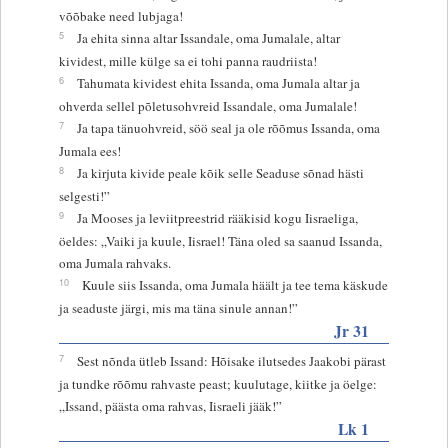
võõbake need lubjaga!
5
Ja ehita sinna altar Issandale, oma Jumalale, altar
kividest, mille külge sa ei tohi panna raudriista!
6
Tahumata kividest ehita Issanda, oma Jumala altar ja
ohverda sellel põletusohvreid Issandale, oma Jumalale!
7
Ja tapa tänuohvreid, söö seal ja ole rõõmus Issanda, oma
Jumala ees!
8
Ja kirjuta kivide peale kõik selle Seaduse sõnad hästi
selgesti!”
9
Ja Mooses ja leviitpreestrid rääkisid kogu Iisraeliga,
öeldes: „Vaiki ja kuule, Iisrael! Täna oled sa saanud Issanda,
oma Jumala rahvaks.
10
Kuule siis Issanda, oma Jumala häält ja tee tema käskude
ja seaduste järgi, mis ma täna sinule annan!”
Jr 31
7
Sest nõnda ütleb Issand: Hõisake ilutsedes Jaakobi pärast
ja tundke rõõmu rahvaste peast; kuulutage, kiitke ja öelge:
„Issand, päästa oma rahvas, Iisraeli jääk!”
Lk 1