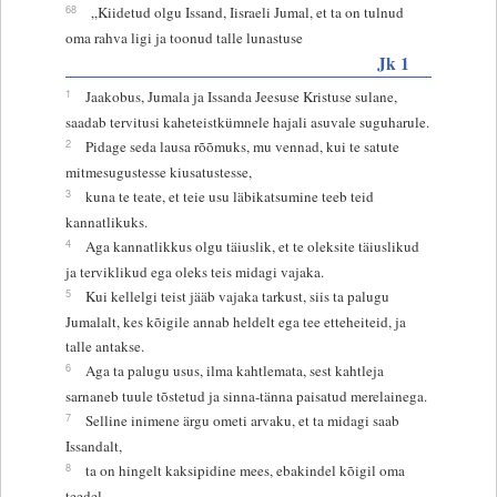
68
„Kiidetud olgu Issand, Iisraeli Jumal, et ta on tulnud
oma rahva ligi ja toonud talle lunastuse
Jk 1
1
Jaakobus, Jumala ja Issanda Jeesuse Kristuse sulane,
saadab tervitusi kaheteistkümnele hajali asuvale suguharule.
2
Pidage seda lausa rõõmuks, mu vennad, kui te satute
mitmesugustesse kiusatustesse,
3
kuna te teate, et teie usu läbikatsumine teeb teid
kannatlikuks.
4
Aga kannatlikkus olgu täiuslik, et te oleksite täiuslikud
ja terviklikud ega oleks teis midagi vajaka.
5
Kui kellelgi teist jääb vajaka tarkust, siis ta palugu
Jumalalt, kes kõigile annab heldelt ega tee etteheiteid, ja
talle antakse.
6
Aga ta palugu usus, ilma kahtlemata, sest kahtleja
sarnaneb tuule tõstetud ja sinna-tänna paisatud merelainega.
7
Selline inimene ärgu ometi arvaku, et ta midagi saab
Issandalt,
8
ta on hingelt kaksipidine mees, ebakindel kõigil oma
teedel.