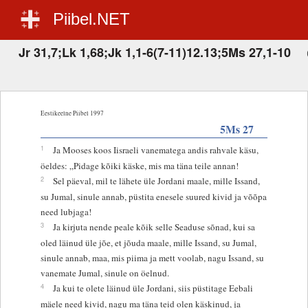
Piibel.NET
Jr 31,7;Lk 1,68;Jk 1,1-6(7-11)12.13;5Ms 27,1-10
Eestikeelne Piibel 1997
5Ms 27
1
Ja Mooses koos Iisraeli vanematega andis rahvale käsu,
öeldes: „Pidage kõiki käske, mis ma täna teile annan!
2
Sel päeval, mil te lähete üle Jordani maale, mille Issand,
su Jumal, sinule annab, püstita enesele suured kivid ja võõpa
need lubjaga!
3
Ja kirjuta nende peale kõik selle Seaduse sõnad, kui sa
oled läinud üle jõe, et jõuda maale, mille Issand, su Jumal,
sinule annab, maa, mis piima ja mett voolab, nagu Issand, su
vanemate Jumal, sinule on öelnud.
4
Ja kui te olete läinud üle Jordani, siis püstitage Eebali
mäele need kivid, nagu ma täna teid olen käskinud, ja