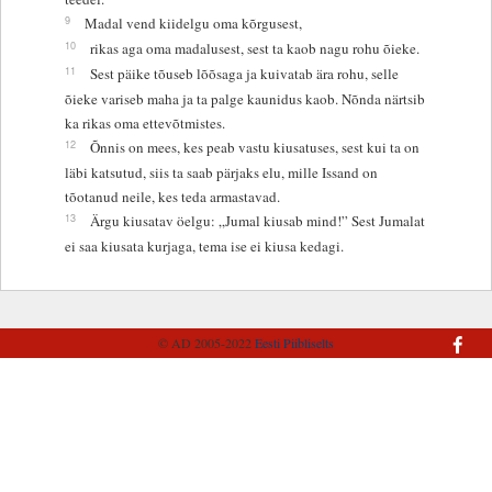
9
Madal vend kiidelgu oma kõrgusest,
10
rikas aga oma madalusest, sest ta kaob nagu rohu õieke.
11
Sest päike tõuseb lõõsaga ja kuivatab ära rohu, selle
õieke variseb maha ja ta palge kaunidus kaob. Nõnda närtsib
ka rikas oma ettevõtmistes.
12
Õnnis on mees, kes peab vastu kiusatuses, sest kui ta on
läbi katsutud, siis ta saab pärjaks elu, mille Issand on
tõotanud neile, kes teda armastavad.
13
Ärgu kiusatav öelgu: „Jumal kiusab mind!” Sest Jumalat
ei saa kiusata kurjaga, tema ise ei kiusa kedagi.
© AD 2005-2022
Eesti Piibliselts