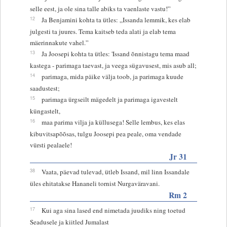
selle eest, ja ole sina talle abiks ta vaenlaste vastu!”
12
Ja Benjamini kohta ta ütles: „Issanda lemmik, kes elab
julgesti ta juures. Tema kaitseb teda alati ja elab tema
mäerinnakute vahel.”
13
Ja Joosepi kohta ta ütles: 'Issand õnnistagu tema maad
kastega - parimaga taevast, ja veega sügavusest, mis asub all;
14
parimaga, mida päike välja toob, ja parimaga kuude
saadustest;
15
parimaga ürgseilt mägedelt ja parimaga igavestelt
küngastelt,
16
maa parima vilja ja küllusega! Selle lembus, kes elas
kibuvitsapõõsas, tulgu Joosepi pea peale, oma vendade
vürsti pealaele!
Jr 31
38
Vaata, päevad tulevad, ütleb Issand, mil linn Issandale
üles ehitatakse Hananeli tornist Nurgaväravani.
Rm 2
17
Kui aga sina lased end nimetada juudiks ning toetud
Seadusele ja kiitled Jumalast