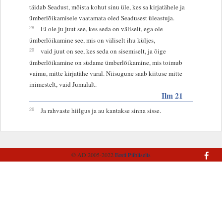
täidab Seadust, mõista kohut sinu üle, kes sa kirjatähele ja
ümberlõikamisele vaatamata oled Seadusest üleastuja.
28
Ei ole ju juut see, kes seda on väliselt, ega ole
ümberlõikamine see, mis on väliselt ihu küljes,
29
vaid juut on see, kes seda on sisemiselt, ja õige
ümberlõikamine on südame ümberlõikamine, mis toimub
vaimu, mitte kirjatähe varal. Niisugune saab kiituse mitte
inimestelt, vaid Jumalalt.
Ilm 21
26
Ja rahvaste hiilgus ja au kantakse sinna sisse.
© AD 2005-2022
Eesti Piibliselts