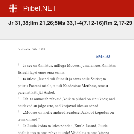
Piibel.NET
Jr 31,38;Ilm 21,26;5Ms 33,1-4(7.12-16)Rm 2,17-29
Eestikeelne Piibel 1997
5Ms 33
1
Ja see on õnnistus, millega Mooses, jumalamees, õnnistas
Iisraeli lapsi enne oma surma;
2
ta ütles: „Issand tuli Siinailt ja säras neile Seirist; ta
paistis Paarani mäelt, ta tuli Kaadesisse Meribast, temast
paremat kätt jäi Asdod.
3
Jah, ta armastab rahvaid, kõik ta pühad on sinu käes; nad
heidavad su jalge ette, nad korjavad üles su sõnad:
4
„Mooses on meile andnud Seaduse, Jaakobi kogudus on
tema omand.”
7
Ja Juuda kohta ta ütles nõnda: „Kuule, Issand, Juuda
häält ja too ta oma rahva juurde! Võidelgu ta oma kätega