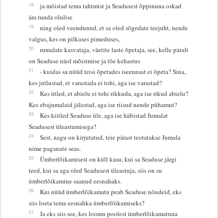
18
ja mõistad tema tahtmist ja Seadusest õppinuna oskad
ära tunda olulise
19
ning oled veendunud, et sa oled sõgedate teejuht, nende
valgus, kes on pilkases pimeduses,
20
rumalate kasvataja, väetite laste õpetaja, see, kelle päralt
on Seaduse näol mõistmise ja tõe kehastus
21
- kuidas sa nüüd teisi õpetades iseennast ei õpeta? Sina,
kes jutlustad, et varastada ei tohi, aga ise varastad?
22
Kes ütled, et abielu ei tohi rikkuda, aga ise rikud abielu?
Kes ebajumalaid jälestad, aga ise riisud nende pühamut?
23
Kes kiitled Seaduse üle, aga ise häbistad Jumalat
Seadusest üleastumisega?
24
Sest, nagu on kirjutatud, teie pärast teotatakse Jumala
nime paganate seas.
25
Ümberlõikamisest on küll kasu, kui sa Seaduse järgi
teed, kui sa aga oled Seadusest üleastuja, siis on su
ümberlõikamine saanud eesnahaks.
26
Kui nüüd ümberlõikamatu peab Seaduse nõudeid, eks
siis loeta tema eesnahka ümberlõikamiseks?
27
Ja eks siis see, kes loomu poolest ümberlõikamatuna