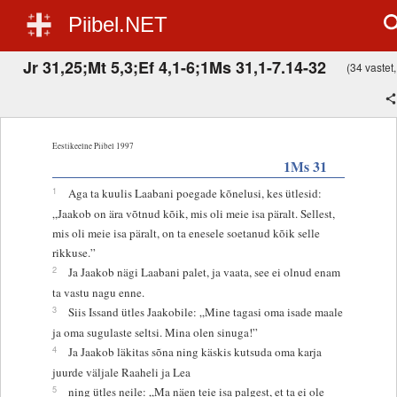
Piibel.NET
Jr 31,25;Mt 5,3;Ef 4,1-6;1Ms 31,1-7.14-32
(34 vastet,
Eestikeelne Piibel 1997
1Ms 31
1
Aga ta kuulis Laabani poegade kõnelusi, kes ütlesid:
„Jaakob on ära võtnud kõik, mis oli meie isa päralt. Sellest,
mis oli meie isa päralt, on ta enesele soetanud kõik selle
rikkuse.”
2
Ja Jaakob nägi Laabani palet, ja vaata, see ei olnud enam
ta vastu nagu enne.
3
Siis Issand ütles Jaakobile: „Mine tagasi oma isade maale
ja oma sugulaste seltsi. Mina olen sinuga!”
4
Ja Jaakob läkitas sõna ning käskis kutsuda oma karja
juurde väljale Raaheli ja Lea
5
ning ütles neile: „Ma näen teie isa palgest, et ta ei ole