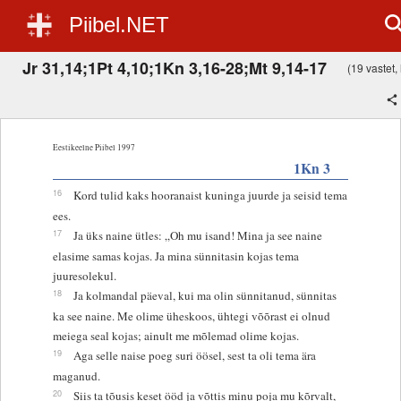
Piibel.NET
Jr 31,14;1Pt 4,10;1Kn 3,16-28;Mt 9,14-17
(19 vastet, 
Eestikeelne Piibel 1997
1Kn 3
16
Kord tulid kaks hooranaist kuninga juurde ja seisid tema
ees.
17
Ja üks naine ütles: „Oh mu isand! Mina ja see naine
elasime samas kojas. Ja mina sünnitasin kojas tema
juuresolekul.
18
Ja kolmandal päeval, kui ma olin sünnitanud, sünnitas
ka see naine. Me olime üheskoos, ühtegi võõrast ei olnud
meiega seal kojas; ainult me mõlemad olime kojas.
19
Aga selle naise poeg suri öösel, sest ta oli tema ära
maganud.
20
Siis ta tõusis keset ööd ja võttis minu poja mu kõrvalt,