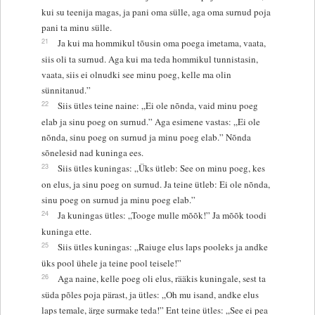
kui su teenija magas, ja pani oma sülle, aga oma surnud poja
pani ta minu sülle.
21
Ja kui ma hommikul tõusin oma poega imetama, vaata,
siis oli ta surnud. Aga kui ma teda hommikul tunnistasin,
vaata, siis ei olnudki see minu poeg, kelle ma olin
sünnitanud.”
22
Siis ütles teine naine: „Ei ole nõnda, vaid minu poeg
elab ja sinu poeg on surnud.” Aga esimene vastas: „Ei ole
nõnda, sinu poeg on surnud ja minu poeg elab.” Nõnda
sõnelesid nad kuninga ees.
23
Siis ütles kuningas: „Üks ütleb: See on minu poeg, kes
on elus, ja sinu poeg on surnud. Ja teine ütleb: Ei ole nõnda,
sinu poeg on surnud ja minu poeg elab.”
24
Ja kuningas ütles: „Tooge mulle mõõk!” Ja mõõk toodi
kuninga ette.
25
Siis ütles kuningas: „Raiuge elus laps pooleks ja andke
üks pool ühele ja teine pool teisele!”
26
Aga naine, kelle poeg oli elus, rääkis kuningale, sest ta
süda põles poja pärast, ja ütles: „Oh mu isand, andke elus
laps temale, ärge surmake teda!” Ent teine ütles: „See ei pea