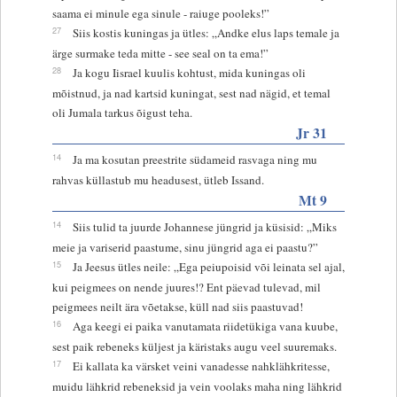
saama ei minule ega sinule - raiuge pooleks!”
27
Siis kostis kuningas ja ütles: „Andke elus laps temale ja
ärge surmake teda mitte - see seal on ta ema!”
28
Ja kogu Iisrael kuulis kohtust, mida kuningas oli
mõistnud, ja nad kartsid kuningat, sest nad nägid, et temal
oli Jumala tarkus õigust teha.
Jr 31
14
Ja ma kosutan preestrite südameid rasvaga ning mu
rahvas küllastub mu headusest, ütleb Issand.
Mt 9
14
Siis tulid ta juurde Johannese jüngrid ja küsisid: „Miks
meie ja variserid paastume, sinu jüngrid aga ei paastu?”
15
Ja Jeesus ütles neile: „Ega peiupoisid või leinata sel ajal,
kui peigmees on nende juures!? Ent päevad tulevad, mil
peigmees neilt ära võetakse, küll nad siis paastuvad!
16
Aga keegi ei paika vanutamata riidetükiga vana kuube,
sest paik rebeneks küljest ja käristaks augu veel suuremaks.
17
Ei kallata ka värsket veini vanadesse nahklähkritesse,
muidu lähkrid rebeneksid ja vein voolaks maha ning lähkrid