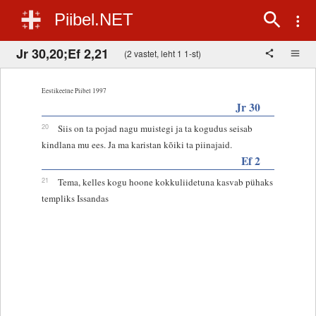
Piibel.NET
Jr 30,20;Ef 2,21
(2 vastet, leht 1 1-st)
Eestikeelne Piibel 1997
Jr 30
20
Siis on ta pojad nagu muistegi ja ta kogudus seisab
kindlana mu ees. Ja ma karistan kõiki ta piinajaid.
Ef 2
21
Tema, kelles kogu hoone kokkuliidetuna kasvab pühaks
templiks Issandas