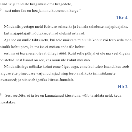
alandlik ja te leiate hingamise oma hingedele,
30
sest minu ike on hea ja minu koorem on kerge!”
1Kr 4
1
Nõnda siis peetagu meid Kristuse sulaseiks ja Jumala saladuste majapidajaiks.
2
Ent majapidajailt nõutakse, et nad oleksid ustavad.
3
Aga see on mulle tähtsusetu, kui teie mõistate minu üle kohut või teeb seda mõn
inimlik kohtupäev, ka ma ise ei mõista enda üle kohut,
4
sest ma ei tea enesel olevat ühtegi süüd. Kuid selle põhjal ei ole ma veel õigeks
mõistetud, sest Issand on see, kes minu üle kohut mõistab.
5
Nõnda siis ärge mõistke kohut enne õiget aega, enne kui tuleb Issand, kes toob
valguse ette pimedusse varjunud asjad ning teeb avalikuks inimsüdamete
kavatsused; ja siis saab igaüks kiituse Jumalalt.
Hb 2
18
Sest seetõttu, et ta ise on kannatanud kiusatuna, võib ta aidata neid, keda
kiusatakse.