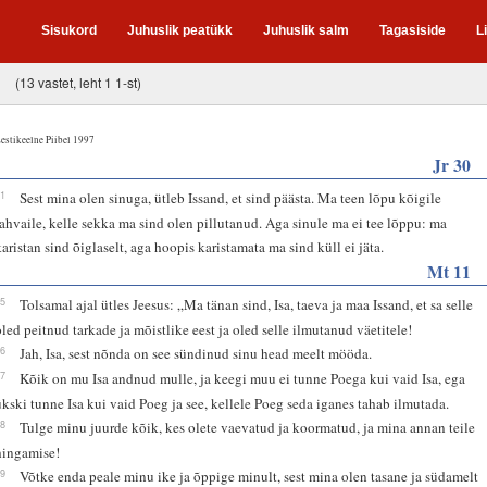
Sisukord
Juhuslik peatükk
Juhuslik salm
Tagasiside
L
(13 vastet, leht 1 1-st)
estikeelne Piibel 1997
Jr 30
11
Sest mina olen sinuga, ütleb Issand, et sind päästa. Ma teen lõpu kõigile
rahvaile, kelle sekka ma sind olen pillutanud. Aga sinule ma ei tee lõppu: ma
karistan sind õiglaselt, aga hoopis karistamata ma sind küll ei jäta.
Mt 11
25
Tolsamal ajal ütles Jeesus: „Ma tänan sind, Isa, taeva ja maa Issand, et sa selle
oled peitnud tarkade ja mõistlike eest ja oled selle ilmutanud väetitele!
26
Jah, Isa, sest nõnda on see sündinud sinu head meelt mööda.
27
Kõik on mu Isa andnud mulle, ja keegi muu ei tunne Poega kui vaid Isa, ega
ükski tunne Isa kui vaid Poeg ja see, kellele Poeg seda iganes tahab ilmutada.
28
Tulge minu juurde kõik, kes olete vaevatud ja koormatud, ja mina annan teile
hingamise!
29
Võtke enda peale minu ike ja õppige minult, sest mina olen tasane ja südamelt