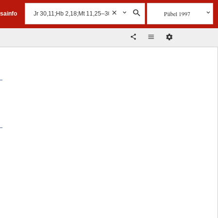
Piibel 1997
isainfo