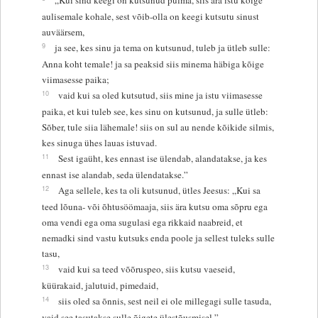
aulisemale kohale, sest võib-olla on keegi kutsutu sinust
auväärsem,
9
ja see, kes sinu ja tema on kutsunud, tuleb ja ütleb sulle:
Anna koht temale! ja sa peaksid siis minema häbiga kõige
viimasesse paika;
10
vaid kui sa oled kutsutud, siis mine ja istu viimasesse
paika, et kui tuleb see, kes sinu on kutsunud, ja sulle ütleb:
Sõber, tule siia lähemale! siis on sul au nende kõikide silmis,
kes sinuga ühes lauas istuvad.
11
Sest igaüht, kes ennast ise ülendab, alandatakse, ja kes
ennast ise alandab, seda ülendatakse.”
12
Aga sellele, kes ta oli kutsunud, ütles Jeesus: „Kui sa
teed lõuna- või õhtusöömaaja, siis ära kutsu oma sõpru ega
oma vendi ega oma sugulasi ega rikkaid naabreid, et
nemadki sind vastu kutsuks enda poole ja sellest tuleks sulle
tasu,
13
vaid kui sa teed võõruspeo, siis kutsu vaeseid,
küürakaid, jalutuid, pimedaid,
14
siis oled sa õnnis, sest neil ei ole millegagi sulle tasuda,
vaid see tasutakse sulle õigete ülestõusmisel.”