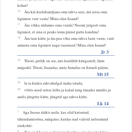
kohut!
16
Ära käi keelekandjana oma rahva seas, ära seisa oma
ligimese vere vastu! Mina olen Issand!
17
Ära vihka südames oma venda! Noomi julgesti oma
ligimest, et sina ei peaks tema pärast pattu kandma!
18
Ära tasu kätte ja ära pea viha oma rahva laste vastu, vaid
armasta oma ligimest nagu iseennast! Mina olen Issand!
Jr 3
23
Tõesti, petlik on see, mis kuuldub küngastelt, lärm
mägedel. Tõesti, Issandas, meie Jumalas on Iisraeli pääste.
Mt 15
35
Ja ta käskis rahvahulgal maha istuda,
36
võttis need seitse leiba ja kalad ning tänades murdis ja
andis jüngrite kätte, jüngrid aga rahva kätte.
Lk 14
7
Aga Jeesus rääkis neile, kes olid kutsutud,
tähendamissõna, märgates, kuidas nad valisid aulisemaid
istekohti:
8
„Kui sind keegi on kutsunud pulma, siis ära istu kõige