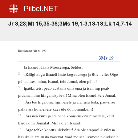
Piibel.NET
Jr 3,23;Mt 15,35-36;3Ms 19,1-3.13-18;Lk 14,7-14
Eestikeelne Piibel 1997
3Ms 19
1
Ja Issand rääkis Moosesega, öeldes:
2
„Räägi kogu Iisraeli laste kogudusega ja ütle neile: Olge
pühad, sest mina, Issand, teie Jumal, olen püha!
3
Igaüks teist peab austama oma ema ja isa ning peab
pidama minu hingamispäevi! Mina olen Issand, teie Jumal.
13
Ära tee liiga oma ligimesele ja ära riisu teda; päevilise
palka ära hoia enese käes üle öö hommikuni!
14
Ära nea kurti ja ära pane komistuskivi pimedale, vaid
karda oma Jumalat! Mina olen Issand!
15
Ärge tehke kohtus ülekohut! Ära ole erapoolik viletsa
kasuks ja ära austa vägevat, vaid mõista ligimesele õiglaselt