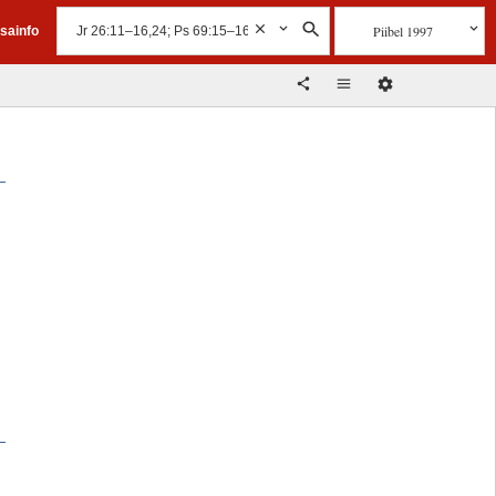
Piibel 1997
isainfo
t