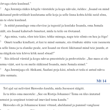
kõrvaga olete kuulnud.”
12
Aga Jeremija rääkis kõigile vürstidele ja kogu rahvale, öeldes: „Issand on mind
läkitanud prohvetlikult kuulutama selle koja ja selle linna kohta kõiki neid sõnu,
mis te olete kuulnud.
13
Ja nüüd parandage oma eluviise ja tegusid ja kuulake Issanda, oma Jumala
häält, siis Issand kahetseb õnnetust, mida ta teile on tõotanud.
14
Aga mina, vaata, olen teie käes; tehke minuga, nagu teie silmis on hea ja õige!
15
Ometi teadke kindlasti, et kui te mind surmate, siis tõmbate süütu vere iseenest
ja selle linna ja ta elanike peale, sest Issand on tõesti läkitanud mind teie juurde, et
ma räägiksin teie kõrvu kõik need sõnad!”
16
Siis ütlesid vürstid ja kogu rahvas preestritele ja prohvetitele: „See mees ei ole
surma väärt, sest ta on meile rääkinud Issanda, meie Jumala nimel.”
24
Aga Jeremijaga oli Ahikami, Saafani poja käsi, nõnda et teda ei antud rahva
kätte surmata.
Mt 14
1
Tol ajal sai nelivürst Heroodes kuulda, mida Jeesusest räägiti.
2
Ja ta ütles oma meestele: „See on Ristija Johannes! Tema on üles äratatud
surnuist ja seepärast toimivad imeväed tema kaudu.”
3
Heroodes oli ju Johannese kinni võtnud, aheldanud ja pannud vanglasse