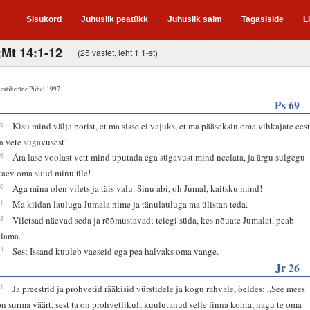
Sisukord
Juhuslik peatükk
Juhuslik salm
Tagasiside
L
;Mt 14:1-12
(25 vastet, leht 1 1-st)
estikeelne Piibel 1997
Ps 69
15
Kisu mind välja porist, et ma sisse ei vajuks, et ma pääseksin oma vihkajate ees
ja vete sügavusest!
16
Ära lase voolast vett mind uputada ega sügavust mind neelata, ja ärgu sulgegu
kaev oma suud minu üle!
30
Aga mina olen vilets ja täis valu. Sinu abi, oh Jumal, kaitsku mind!
31
Ma kiidan lauluga Jumala nime ja tänulauluga ma ülistan teda.
33
Viletsad näevad seda ja rõõmustavad; teiegi süda, kes nõuate Jumalat, peab
elama.
34
Sest Issand kuuleb vaeseid ega pea halvaks oma vange.
Jr 26
11
Ja preestrid ja prohvetid rääkisid vürstidele ja kogu rahvale, öeldes: „See mees
on surma väärt, sest ta on prohvetlikult kuulutanud selle linna kohta, nagu te oma