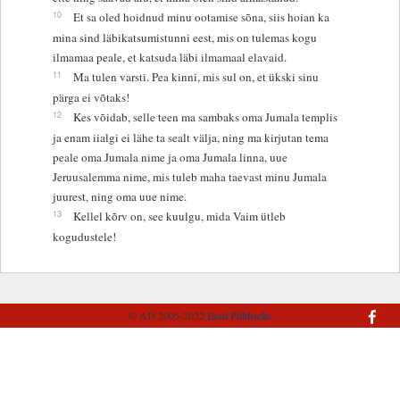
10
Et sa oled hoidnud minu ootamise sõna, siis hoian ka
mina sind läbikatsumistunni eest, mis on tulemas kogu
ilmamaa peale, et katsuda läbi ilmamaal elavaid.
11
Ma tulen varsti. Pea kinni, mis sul on, et ükski sinu
pärga ei võtaks!
12
Kes võidab, selle teen ma sambaks oma Jumala templis
ja enam iialgi ei lähe ta sealt välja, ning ma kirjutan tema
peale oma Jumala nime ja oma Jumala linna, uue
Jeruusalemma nime, mis tuleb maha taevast minu Jumala
juurest, ning oma uue nime.
13
Kellel kõrv on, see kuulgu, mida Vaim ütleb
kogudustele!
© AD 2005-2022
Eesti Piibliselts