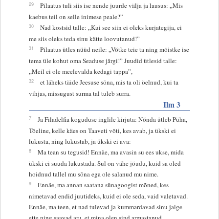
29
Pilaatus tuli siis ise nende juurde välja ja lausus: „Mis
kaebus teil on selle inimese peale?”
30
Nad kostsid talle: „Kui see siin ei oleks kurjategija, ei
me siis oleks teda sinu kätte loovutanud!”
31
Pilaatus ütles nüüd neile: „Võtke teie ta ning mõistke ise
tema üle kohut oma Seaduse järgi!” Juudid ütlesid talle:
„Meil ei ole meelevalda kedagi tappa”,
32
et läheks täide Jeesuse sõna, mis ta oli öelnud, kui ta
vihjas, missugust surma tal tuleb surra.
Ilm 3
7
Ja Filadelfia koguduse inglile kirjuta: Nõnda ütleb Püha,
Tõeline, kelle käes on Taaveti võti, kes avab, ja ükski ei
lukusta, ning lukustab, ja ükski ei ava:
8
Ma tean su tegusid! Ennäe, ma avasin su ees ukse, mida
ükski ei suuda lukustada. Sul on vähe jõudu, kuid sa oled
hoidnud tallel mu sõna ega ole salanud mu nime.
9
Ennäe, ma annan saatana sünagoogist mõned, kes
nimetavad endid juutideks, kuid ei ole seda, vaid valetavad.
Ennäe, ma teen, et nad tulevad ja kummardavad sinu jalge
ette ning saavad aru, et mina olen sind armastanud.