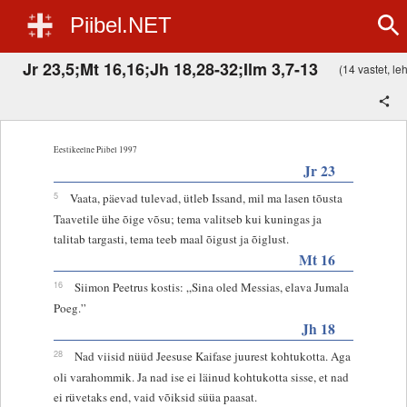
Piibel.NET
Jr 23,5;Mt 16,16;Jh 18,28-32;Ilm 3,7-13
(14 vastet, leh
Eestikeelne Piibel 1997
Jr 23
5
Vaata, päevad tulevad, ütleb Issand, mil ma lasen tõusta
Taavetile ühe õige võsu; tema valitseb kui kuningas ja
talitab targasti, tema teeb maal õigust ja õiglust.
Mt 16
16
Siimon Peetrus kostis: „Sina oled Messias, elava Jumala
Poeg.”
Jh 18
28
Nad viisid nüüd Jeesuse Kaifase juurest kohtukotta. Aga
oli varahommik. Ja nad ise ei läinud kohtukotta sisse, et nad
ei rüvetaks end, vaid võiksid süüa paasat.