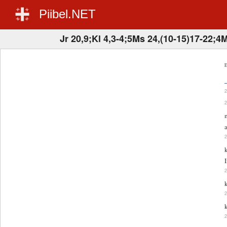
Piibel.NET
Jr 20,9;Kl 4,3-4;5Ms 24,(10-15)17-22;4
E
I