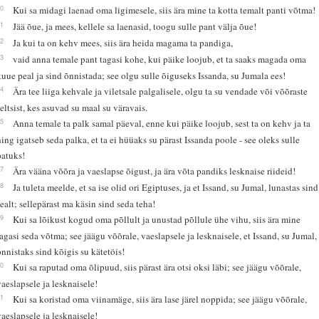
10
Kui sa midagi laenad oma ligimesele, siis ära mine ta kotta temalt panti võtma!
11
Jää õue, ja mees, kellele sa laenasid, toogu sulle pant välja õue!
12
Ja kui ta on kehv mees, siis ära heida magama ta pandiga,
13
vaid anna temale pant tagasi kohe, kui päike loojub, et ta saaks magada oma
kuue peal ja sind õnnistada; see olgu sulle õiguseks Issanda, su Jumala ees!
14
Ära tee liiga kehvale ja viletsale palgalisele, olgu ta su vendade või võõraste
seltsist, kes asuvad su maal su väravais.
15
Anna temale ta palk samal päeval, enne kui päike loojub, sest ta on kehv ja ta
hing igatseb seda palka, et ta ei hüüaks su pärast Issanda poole - see oleks sulle
patuks!
17
Ära vääna võõra ja vaeslapse õigust, ja ära võta pandiks lesknaise riideid!
18
Ja tuleta meelde, et sa ise olid ori Egiptuses, ja et Issand, su Jumal, lunastas sind
sealt; sellepärast ma käsin sind seda teha!
19
Kui sa lõikust kogud oma põllult ja unustad põllule ühe vihu, siis ära mine
tagasi seda võtma; see jäägu võõrale, vaeslapsele ja lesknaisele, et Issand, su Jumal,
õnnistaks sind kõigis su kätetöis!
20
Kui sa raputad oma õlipuud, siis pärast ära otsi oksi läbi; see jäägu võõrale,
vaeslapsele ja lesknaisele!
21
Kui sa koristad oma viinamäge, siis ära lase järel noppida; see jäägu võõrale,
vaeslapsele ja lesknaisele!