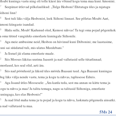
Moabi kuninga vastu ning oli tolle käest ära võtnud kogu tema maa kuni Arnonini.
27
Seepärast ütlevad pilkelaulikud: „Tulge Hesboni! Ehitatagu üles ja rajatagu
Siihoni linn!
28
Sest tuli läks välja Hesbonist, leek Siihoni linnast. See põletas Moabi Aari,
Arnoni küngaste isandad.
29
Häda sulle, Moab! Kadunud oled, Kemosi rahvas! Ta tegi oma pojad põgenikek
ja oma tütred vangideks emorlaste kuningale Siihonile.
30
Aga meie ambusime neid, Hesbon on hävinud kuni Diibonini; me laastasime,
kuni sai süüdatud tuli, mis ulatus Meedebani.”
31
Ja Iisrael jäi elama emorlaste maale.
32
Siis Mooses läkitas uurima Jaaserit ja nad vallutasid selle tütarlinnad;
emorlased, kes seal olid, aeti ära.
33
Siis nad pöördusid ja läksid üles mööda Baasani teed. Aga Baasani kuningas
Oog läks välja nende vastu, tema ja kogu ta rahvas, taplusesse Edreis.
34
Aga Issand ütles Moosesele: „Ära karda teda, sest ma annan su kätte tema ja
kogu ta rahva ja maa! Ja talita temaga, nagu sa talitasid Siihoniga, emorlaste
kuningaga, kes elas Hesbonis!”
35
Ja nad lõid maha tema ja ta pojad ja kogu ta rahva, laskmata põgeneda ainsatki.
Ja nad vallutasid ta maa.
5Ms 24