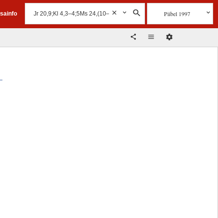
Piibel 1997
isainfo