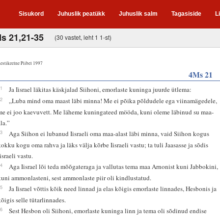
Sisukord
Juhuslik peatükk
Juhuslik salm
Tagasiside
L
Ms 21,21-35
(30 vastet, leht 1 1-st)
estikeelne Piibel 1997
4Ms 21
21
Ja Iisrael läkitas käskjalad Siihoni, emorlaste kuninga juurde ütlema:
22
„Luba mind oma maast läbi minna! Me ei põika põldudele ega viinamägedele,
me ei joo kaevuvett. Me läheme kuningateed mööda, kuni oleme läbinud su maa-
ala.”
23
Aga Siihon ei lubanud Iisraeli oma maa-alast läbi minna, vaid Siihon kogus
kokku kogu oma rahva ja läks välja kõrbe Iisraeli vastu; ta tuli Jaasasse ja sõdis
israeli vastu.
24
Aga Iisrael lõi teda mõõgateraga ja vallutas tema maa Arnonist kuni Jabbokini,
kuni ammonlasteni, sest ammonlaste piir oli kindlustatud.
25
Ja Iisrael võttis kõik need linnad ja elas kõigis emorlaste linnades, Hesbonis ja
kõigis selle tütarlinnades.
26
Sest Hesbon oli Siihoni, emorlaste kuninga linn ja tema oli sõdinud endise