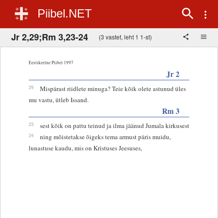
Piibel.NET
Jr 2,29;Rm 3,23-24
(3 vastet, leht 1 1-st)
Eestikeelne Piibel 1997
Jr 2
29
Mispärast riidlete minuga? Teie kõik olete astunud üles
mu vastu, ütleb Issand.
Rm 3
23
sest kõik on pattu teinud ja ilma jäänud Jumala kirkusest
24
ning mõistetakse õigeks tema armust päris muidu,
lunastuse kaudu, mis on Kristuses Jeesuses,