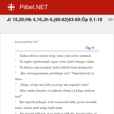
Piibel.NET
Jr 15,20;Hb 4,16;Jh 6,(60-62)63-69;Õp 9,1-18
(30 
Eestikeelne Piibel 1997
Õp 9
1
Tarkus ehitas enesele koja, raius oma seitse sammast.
2
Ta tappis tapaloomad, segas veini, kattis lauagi valmis.
3
Ta läkitas oma teenijad, laskis hüüda linna küngastel:
4
„Kes on kogenematu, pöördugu siia!” Napiarulisele ta
ütles:
5
„Tulge, sööge mu leiba ja jooge mu segatud veini!
6
Jätke maha rumalus, et jääksite elama, ja käige arukuse
teel!”
7
Kes õpetab pilkajat, toob iseenesele häbi, ja kes noomib
õelat, sellele jääb külge halb märk.
8
Ära noomi pilkajat, et ta sind ei vihkaks, noomi tarka, ja