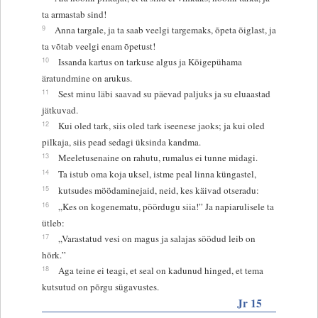
ta armastab sind!
9
Anna targale, ja ta saab veelgi targemaks, õpeta õiglast, ja
ta võtab veelgi enam õpetust!
10
Issanda kartus on tarkuse algus ja Kõigepühama
äratundmine on arukus.
11
Sest minu läbi saavad su päevad paljuks ja su eluaastad
jätkuvad.
12
Kui oled tark, siis oled tark iseenese jaoks; ja kui oled
pilkaja, siis pead sedagi üksinda kandma.
13
Meeletusenaine on rahutu, rumalus ei tunne midagi.
14
Ta istub oma koja uksel, istme peal linna küngastel,
15
kutsudes möödaminejaid, neid, kes käivad otseradu:
16
„Kes on kogenematu, pöördugu siia!” Ja napiarulisele ta
ütleb:
17
„Varastatud vesi on magus ja salajas söödud leib on
hõrk.”
18
Aga teine ei teagi, et seal on kadunud hinged, et tema
kutsutud on põrgu sügavustes.
Jr 15