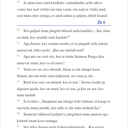
20
Ja mina teen sind kindlaks vaskmüüriks selle rahva
vastu; kui nad võitlevad sinu vastu, siis nad ei võida sind,
sest mina olen sinuga, et sind aidata ja päästa, ütleb Issand.
Jh 6
60
Siis paljud tema jüngrid ütlesid seda kuuldes: „See sõna
on ränk, kes suudab seda kuulda?”
61
Aga Jeesus, kes sisimas teadis, et ta jüngrid selle pärast
nurisevad, ütles neile: „Kas see ärritab teid?
62
Aga mis on veel siis, kui te näete Inimese Poega üles
minevat sinna, kus ta oli enne?
63
Vaim on see, kes elustab, lihast ei ole mingit kasu.
Sõnad, mis ma teile olen rääkinud, on vaim ja elu.
64
Kuid teie seas on mõned, kes ei usu.” Jeesus teadis ju
algusest peale, kes on need, kes ei usu, ja kes on see, kes
tema reedab.
65
Ja ta ütles: „Seepärast ma olengi teile öelnud, et keegi ei
saa tulla minu juurde, kui talle ei ole seda andnud Isa.”
66
Seepeale lahkusid paljud ta jüngritest tema juurest ega
käinud enam koos temaga.
67
Siis ütles Jeesus neile kaheteistkümnele: „Kas teiegi