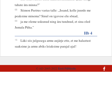
tahate ära minna?”
68
Siimon Peetrus vastas talle: „Issand, kelle juurde me
peaksime minema? Sinul on igavese elu sõnad,
69
ja me oleme uskunud ning ära tundnud, et sina oled
Jumala Püha.”
Hb 4
16
Läki siis julgusega armu aujärje ette, et me halastust
saaksime ja armu abiks leiaksime parajal ajal!
© AD 2005-2022
Eesti Piibliselts