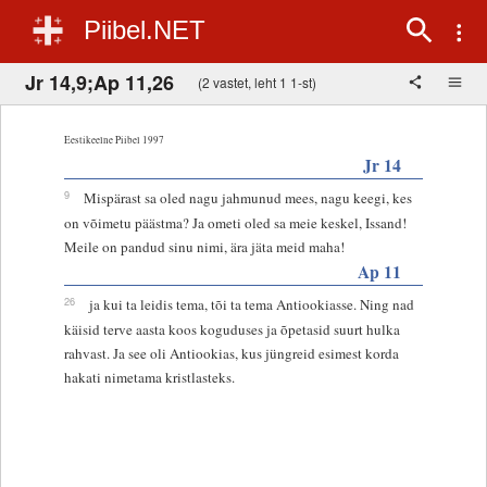
Piibel.NET
Jr 14,9;Ap 11,26
(2 vastet, leht 1 1-st)
Eestikeelne Piibel 1997
Jr 14
9
Mispärast sa oled nagu jahmunud mees, nagu keegi, kes
on võimetu päästma? Ja ometi oled sa meie keskel, Issand!
Meile on pandud sinu nimi, ära jäta meid maha!
Ap 11
26
ja kui ta leidis tema, tõi ta tema Antiookiasse. Ning nad
käisid terve aasta koos koguduses ja õpetasid suurt hulka
rahvast. Ja see oli Antiookias, kus jüngreid esimest korda
hakati nimetama kristlasteks.