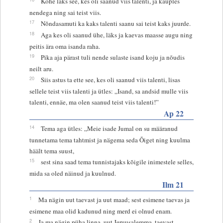
Kohe läks see, kes oli saanud viis talenti, ja kauples
nendega ning sai teist viis.
17
Nõndasamuti ka kaks talenti saanu sai teist kaks juurde.
18
Aga kes oli saanud ühe, läks ja kaevas maasse augu ning
peitis ära oma isanda raha.
19
Pika aja pärast tuli nende sulaste isand koju ja nõudis
neilt aru.
20
Siis astus ta ette see, kes oli saanud viis talenti, lisas
sellele teist viis talenti ja ütles: „Isand, sa andsid mulle viis
talenti, ennäe, ma olen saanud teist viis talenti!”
Ap 22
14
Tema aga ütles: „Meie isade Jumal on su määranud
tunnetama tema tahtmist ja nägema seda Õiget ning kuulma
häält tema suust,
15
sest sina saad tema tunnistajaks kõigile inimestele selles,
mida sa oled näinud ja kuulnud.
Ilm 21
1
Ma nägin uut taevast ja uut maad; sest esimene taevas ja
esimene maa olid kadunud ning merd ei olnud enam.
2
Ja ma nägin püha linna, uut Jeruusalemma, taevast