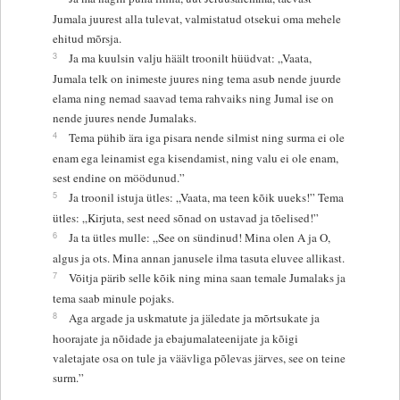
Jumala juurest alla tulevat, valmistatud otsekui oma mehele
ehitud mõrsja.
3
Ja ma kuulsin valju häält troonilt hüüdvat: „Vaata,
Jumala telk on inimeste juures ning tema asub nende juurde
elama ning nemad saavad tema rahvaiks ning Jumal ise on
nende juures nende Jumalaks.
4
Tema pühib ära iga pisara nende silmist ning surma ei ole
enam ega leinamist ega kisendamist, ning valu ei ole enam,
sest endine on möödunud.”
5
Ja troonil istuja ütles: „Vaata, ma teen kõik uueks!” Tema
ütles: „Kirjuta, sest need sõnad on ustavad ja tõelised!”
6
Ja ta ütles mulle: „See on sündinud! Mina olen A ja O,
algus ja ots. Mina annan janusele ilma tasuta eluvee allikast.
7
Võitja pärib selle kõik ning mina saan temale Jumalaks ja
tema saab minule pojaks.
8
Aga argade ja uskmatute ja jäledate ja mõrtsukate ja
hoorajate ja nõidade ja ebajumalateenijate ja kõigi
valetajate osa on tule ja väävliga põlevas järves, see on teine
surm.”