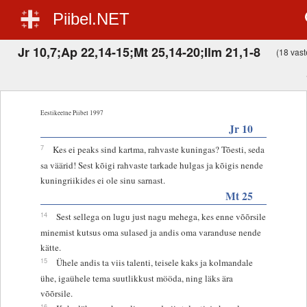
Piibel.NET
Jr 10,7;Ap 22,14-15;Mt 25,14-20;Ilm 21,1-8
(18 vaste
Eestikeelne Piibel 1997
Jr 10
7
Kes ei peaks sind kartma, rahvaste kuningas? Tõesti, seda
sa väärid! Sest kõigi rahvaste tarkade hulgas ja kõigis nende
kuningriikides ei ole sinu sarnast.
Mt 25
14
Sest sellega on lugu just nagu mehega, kes enne võõrsile
minemist kutsus oma sulased ja andis oma varanduse nende
kätte.
15
Ühele andis ta viis talenti, teisele kaks ja kolmandale
ühe, igaühele tema suutlikkust mööda, ning läks ära
võõrsile.
16