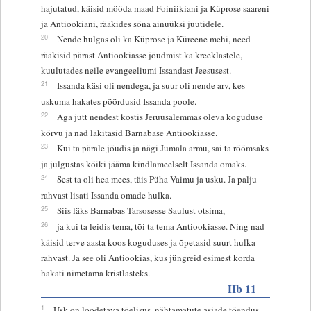
hajutatud, käisid mööda maad Foiniikiani ja Küprose saareni
ja Antiookiani, rääkides sõna ainuüksi juutidele.
20
Nende hulgas oli ka Küprose ja Küreene mehi, need
rääkisid pärast Antiookiasse jõudmist ka kreeklastele,
kuulutades neile evangeeliumi Issandast Jeesusest.
21
Issanda käsi oli nendega, ja suur oli nende arv, kes
uskuma hakates pöördusid Issanda poole.
22
Aga jutt nendest kostis Jeruusalemmas oleva koguduse
kõrvu ja nad läkitasid Barnabase Antiookiasse.
23
Kui ta pärale jõudis ja nägi Jumala armu, sai ta rõõmsaks
ja julgustas kõiki jääma kindlameelselt Issanda omaks.
24
Sest ta oli hea mees, täis Püha Vaimu ja usku. Ja palju
rahvast lisati Issanda omade hulka.
25
Siis läks Barnabas Tarsosesse Saulust otsima,
26
ja kui ta leidis tema, tõi ta tema Antiookiasse. Ning nad
käisid terve aasta koos koguduses ja õpetasid suurt hulka
rahvast. Ja see oli Antiookias, kus jüngreid esimest korda
hakati nimetama kristlasteks.
Hb 11
1
Usk on loodetava tõelisus, nähtamatute asjade tõendus.