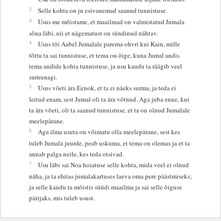
2
Selle kohta on ju esivanemad saanud tunnistuse.
3
Usus me mõistame, et maailmad on valmistatud Jumala
sõna läbi, nii et nägematust on sündinud nähtav.
4
Usus tõi Aabel Jumalale parema ohvri kui Kain, mille
tõttu ta sai tunnistuse, et tema on õige, kuna Jumal andis
tema andide kohta tunnistuse, ja usu kaudu ta räägib veel
surnunagi.
5
Usus võeti ära Eenok, et ta ei näeks surma, ja teda ei
leitud enam, sest Jumal oli ta ära võtnud. Aga juba enne, kui
ta ära võeti, oli ta saanud tunnistuse, et ta on olnud Jumalale
meelepärane.
6
Aga ilma usuta on võimatu olla meelepärane, sest kes
tuleb Jumala juurde, peab uskuma, et tema on olemas ja et ta
annab palga neile, kes teda otsivad.
7
Usu läbi sai Noa hoiatuse selle kohta, mida veel ei olnud
näha, ja ta ehitas jumalakartuses laeva oma pere päästmiseks;
ja selle kaudu ta mõistis süüdi maailma ja sai selle õiguse
pärijaks, mis tuleb usust.