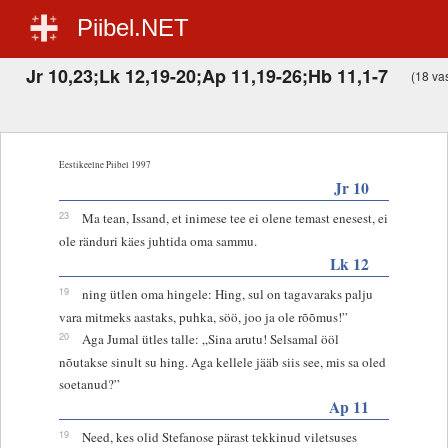
Piibel.NET
Jr 10,23;Lk 12,19-20;Ap 11,19-26;Hb 11,1-7
(18 vas
Eestikeelne Piibel 1997
Jr 10
23
Ma tean, Issand, et inimese tee ei olene temast enesest, ei
ole ränduri käes juhtida oma sammu.
Lk 12
19
ning ütlen oma hingele: Hing, sul on tagavaraks palju
vara mitmeks aastaks, puhka, söö, joo ja ole rõõmus!”
20
Aga Jumal ütles talle: „Sina arutu! Selsamal ööl
nõutakse sinult su hing. Aga kellele jääb siis see, mis sa oled
soetanud?”
Ap 11
19
Need, kes olid Stefanose pärast tekkinud viletsuses