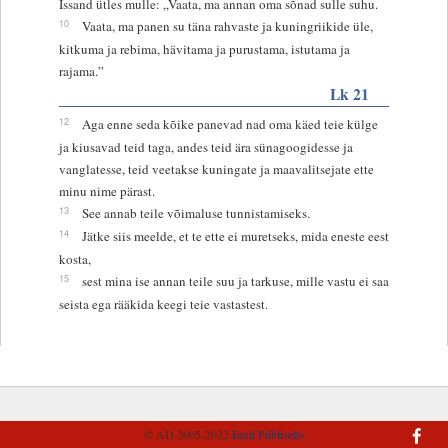
Issand ütles mulle: „Vaata, ma annan oma sõnad sulle suhu.
10
Vaata, ma panen su täna rahvaste ja kuningriikide üle,
kitkuma ja rebima, hävitama ja purustama, istutama ja
rajama.”
Lk 21
12
Aga enne seda kõike panevad nad oma käed teie külge
ja kiusavad teid taga, andes teid ära sünagoogidesse ja
vanglatesse, teid veetakse kuningate ja maavalitsejate ette
minu nime pärast.
13
See annab teile võimaluse tunnistamiseks.
14
Jätke siis meelde, et te ette ei muretseks, mida eneste eest
kosta,
15
sest mina ise annan teile suu ja tarkuse, mille vastu ei saa
seista ega rääkida keegi teie vastastest.
© AD 2005-2022
Eesti Piibliselts