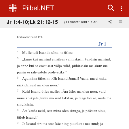
Piibel.NET
Jr 1:4-10;Lk 21:12-15
(11 vastet, leht 1 1-st)
Eestikeelne Piibel 1997
Jr 1
4
Mulle tuli Issanda sõna; ta ütles:
5
„Enne kui ma sind emaihus valmistasin, tundsin ma sind,
ja enne kui sa emaüsast välja tulid, pühitsesin ma sinu: ma
panin su rahvastele prohvetiks.”
6
Aga mina ütlesin: „Oh Issand Jumal! Vaata, ma ei oska
rääkida, sest ma olen noor.”
7
Kuid Issand ütles mulle: „Ära ütle: ma olen noor, vaid
mine kõikjale, kuhu ma sind läkitan, ja räägi kõike, mida ma
sind käsin.
8
Ära karda neid, sest mina olen sinuga, ja päästan sinu,
ütleb Issand.”
9
Ja Issand sirutas oma käe ning puudutas mu suud; ja