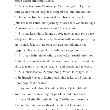
pojad läksid alla Egiptusesse.
5
Siis ma läkitasin Moosese ja Aaroni ning lõin Egiptust
sellega, mis ma seal tegin; ja seejärel ma tõin teid sealt ära.
6
Ja kui ma tõin teie vanemad Egiptusest välja ja te
jõudsite mere äärde, siis ajasid egiptlased teie vanemaid taga
sõjavankrite ja ratsanikega kuni Kõrkjamereni.
7
Siis nad kisendasid Issanda poole ja tema pani pimeduse
teie ja egiptlaste vahele ja laskis mere tulla nende peale ning
mattis nad. Jah, te olete oma silmaga näinud, mida ma
Egiptuses tegin. Seejärel te elasite kaua aega kõrbes.
8
Siis ma viisin teid emorlaste maale, kes asusid teisel pool
Jordanit, ja nemad sõdisid teie vastu; aga ma andsin nad teie
kätte ja te pärisite nende maa, ja ma hävitasin nad teie eest.
9
Siis tõusis Baalak, Sippori poeg, Moabi kuningas, ja
sõdis Iisraeli vastu; ta läkitas käskjalad ja kutsus Bileami,
Beori poja, teid needma.
10
Aga mina ei tahtnud kuulata Bileami ja ta pidi teid
korduvalt õnnistama ning ma päästsin teid tema käest.
11
Ja te läksite üle Jordani ning jõudsite Jeerikosse; ja
Jeeriko elanikud ja emorlased, perislased, kaananlased,