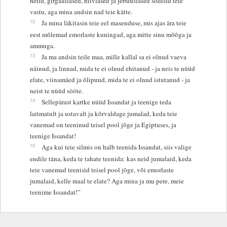
hetid, girgaaslased, hiivlased ja jebuuslased sõdisid teie
vastu, aga mina andsin nad teie kätte.
12
Ja mina läkitasin teie eel masenduse, mis ajas ära teie
eest mõlemad emorlaste kuningad, aga mitte sinu mõõga ja
ammuga.
13
Ja ma andsin teile maa, mille kallal sa ei olnud vaeva
näinud, ja linnad, mida te ei olnud ehitanud - ja neis te nüüd
elate, viinamäed ja õlipuud, mida te ei olnud istutanud - ja
neist te nüüd sööte.
14
Sellepärast kartke nüüd Issandat ja teenige teda
laitmatult ja ustavalt ja kõrvaldage jumalad, keda teie
vanemad on teeninud teisel pool jõge ja Egiptuses, ja
teenige Issandat!
15
Aga kui teie silmis on halb teenida Issandat, siis valige
endile täna, keda te tahate teenida: kas neid jumalaid, keda
teie vanemad teenisid teisel pool jõge, või emorlaste
jumalaid, kelle maal te elate? Aga mina ja mu pere, meie
teenime Issandat!”