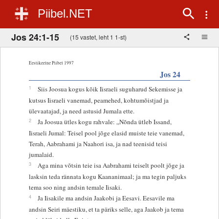
Piibel.NET
Jos 24:1-15
(15 vastet, leht 1 1-st)
Eestikeelne Piibel 1997
Jos 24
1
Siis Joosua kogus kõik Iisraeli suguharud Sekemisse ja
kutsus Iisraeli vanemad, peamehed, kohtumõistjad ja
ülevaatajad, ja need astusid Jumala ette.
2
Ja Joosua ütles kogu rahvale: „Nõnda ütleb Issand,
Iisraeli Jumal: Teisel pool jõge elasid muiste teie vanemad,
Terah, Aabrahami ja Naahori isa, ja nad teenisid teisi
jumalaid.
3
Aga mina võtsin teie isa Aabrahami teiselt poolt jõge ja
lasksin teda rännata kogu Kaananimaal; ja ma tegin paljuks
tema soo ning andsin temale Iisaki.
4
Ja Iisakile ma andsin Jaakobi ja Eesavi. Eesavile ma
andsin Seiri mäestiku, et ta päriks selle, aga Jaakob ja tema