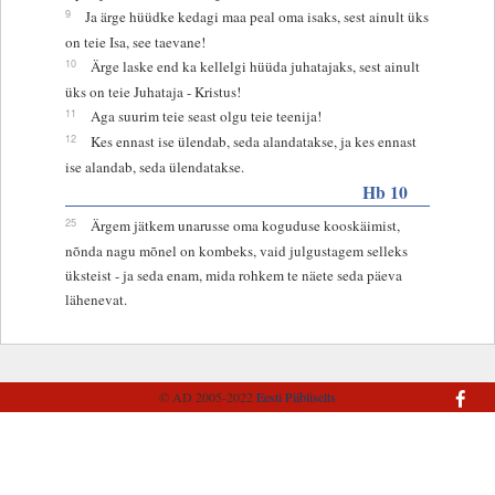
9
Ja ärge hüüdke kedagi maa peal oma isaks, sest ainult üks
on teie Isa, see taevane!
10
Ärge laske end ka kellelgi hüüda juhatajaks, sest ainult
üks on teie Juhataja - Kristus!
11
Aga suurim teie seast olgu teie teenija!
12
Kes ennast ise ülendab, seda alandatakse, ja kes ennast
ise alandab, seda ülendatakse.
Hb 10
25
Ärgem jätkem unarusse oma koguduse kooskäimist,
nõnda nagu mõnel on kombeks, vaid julgustagem selleks
üksteist - ja seda enam, mida rohkem te näete seda päeva
lähenevat.
© AD 2005-2022
Eesti Piibliselts