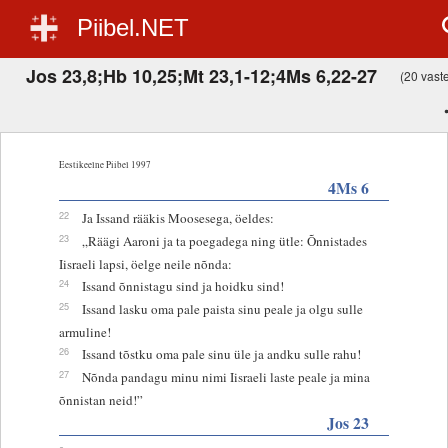
Piibel.NET
Jos 23,8;Hb 10,25;Mt 23,1-12;4Ms 6,22-27
(20 vastet
Eestikeelne Piibel 1997
4Ms 6
22
Ja Issand rääkis Moosesega, öeldes:
23
„Räägi Aaroni ja ta poegadega ning ütle: Õnnistades
Iisraeli lapsi, öelge neile nõnda:
24
Issand õnnistagu sind ja hoidku sind!
25
Issand lasku oma pale paista sinu peale ja olgu sulle
armuline!
26
Issand tõstku oma pale sinu üle ja andku sulle rahu!
27
Nõnda pandagu minu nimi Iisraeli laste peale ja mina
õnnistan neid!”
Jos 23