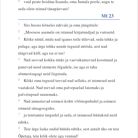
8
vaid peate hoidma Issanda, oma Jumala poole, nagu te
seda olete teinud tänapäevani!
Mt 23
1
Siis Jeesus kõneles rahvale ja oma jüngritele:
2
„Moosese asemele on istunud kirjatundjad ja variserid.
3
Kõike nüüd, mida nad iganes teile ütlevad, seda tehke ja
pidage, aga ärge tehke nende tegusid mööda, sest nad
räägivad küll, aga ise ei tee!
4
Nad seovad kokku ränki ja vaevukantavaid koormaid ja
panevad need inimeste õlgadele, ise aga ei taha
sõrmeotsagagi neid liigutada.
5
Kõiki oma tegusid teevad nad selleks, et inimesed neid
vaataksid. Nad teevad oma palvepaelad laiemaks ja
palvetupsud suuremaks.
6
Nad armastavad esimesi kohti võõruspidudel ja esimesi
istmeid sünagoogides
7
ja teretamisi turgudel ja seda, et inimesed hüüaksid neid
rabiks.
8
Teie ärge laske endid hüüda rabiks, sest ainult üks on teie
Õpetaja, teie kõik olete aga vennad!