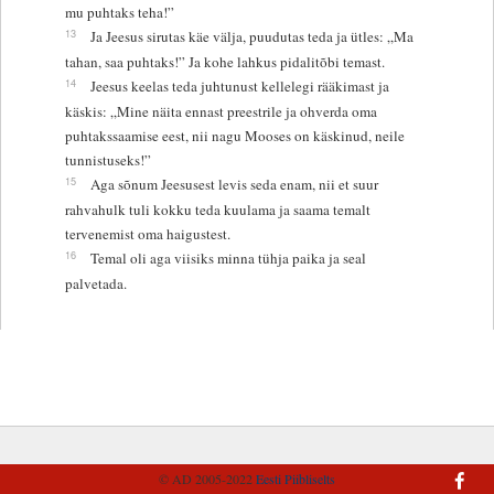
mu puhtaks teha!”
13
Ja Jeesus sirutas käe välja, puudutas teda ja ütles: „Ma
tahan, saa puhtaks!” Ja kohe lahkus pidalitõbi temast.
14
Jeesus keelas teda juhtunust kellelegi rääkimast ja
käskis: „Mine näita ennast preestrile ja ohverda oma
puhtakssaamise eest, nii nagu Mooses on käskinud, neile
tunnistuseks!”
15
Aga sõnum Jeesusest levis seda enam, nii et suur
rahvahulk tuli kokku teda kuulama ja saama temalt
tervenemist oma haigustest.
16
Temal oli aga viisiks minna tühja paika ja seal
palvetada.
© AD 2005-2022
Eesti Piibliselts