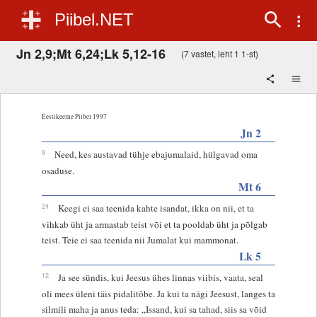
Piibel.NET
Jn 2,9;Mt 6,24;Lk 5,12-16
(7 vastet, leht 1 1-st)
Eestikeelne Piibel 1997
Jn 2
9
Need, kes austavad tühje ebajumalaid, hülgavad oma
osaduse.
Mt 6
24
Keegi ei saa teenida kahte isandat, ikka on nii, et ta
vihkab üht ja armastab teist või et ta pooldab üht ja põlgab
teist. Teie ei saa teenida nii Jumalat kui mammonat.
Lk 5
12
Ja see sündis, kui Jeesus ühes linnas viibis, vaata, seal
oli mees üleni täis pidalitõbe. Ja kui ta nägi Jeesust, langes ta
silmili maha ja anus teda: „Issand, kui sa tahad, siis sa võid