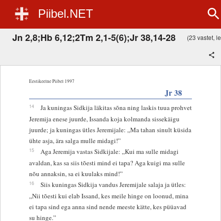
Piibel.NET
Jn 2,8;Hb 6,12;2Tm 2,1-5(6);Jr 38,14-28
(23 vastet, le
Eestikeelne Piibel 1997
Jr 38
14
Ja kuningas Sidkija läkitas sõna ning laskis tuua prohvet
Jeremija enese juurde, Issanda koja kolmanda sissekäigu
juurde; ja kuningas ütles Jeremijale: „Ma tahan sinult küsida
ühte asja, ära salga mulle midagi!”
15
Aga Jeremija vastas Sidkijale: „Kui ma sulle midagi
avaldan, kas sa siis tõesti mind ei tapa? Aga kuigi ma sulle
nõu annaksin, sa ei kuulaks mind!”
16
Siis kuningas Sidkija vandus Jeremijale salaja ja ütles:
„Nii tõesti kui elab Issand, kes meile hinge on loonud, mina
ei tapa sind ega anna sind nende meeste kätte, kes püüavad
su hinge.”