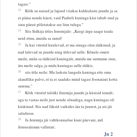
tagasi.”
23
Kõik su naised ja lapsed viiakse kaldealaste juurde ja sa
ei pääse nende käest, vaid Paabeli kuninga käsi tabab sind ja
sinu pärast põletatakse see linn tulega.”
24
Siis Sidkija ütles Jeremijale: „Keegi ärgu saagu teada
neid sõnu, muidu sa sured!
25
Ja kui vürstid kuulevad, et ma sinuga olen rääkinud, ja
nad tulevad su juurde ning ütlevad sulle: Kõnele ometi
meile, mida sa rääkisid kuningale, muidu me surmame sinu,
ära meile salga, ja mida kuningas sulle rääkis,
26
siis ütle neile: Ma lasksin langeda kuninga ette oma
alandliku palve, et ta ei saadaks mind tagasi Joonatani kotta
surema.”
27
Kõik vürstid tulidki Jeremija juurde ja küsisid temalt;
aga ta vastas neile just nende sõnadega, nagu kuningas oli
käskinud. Siis nad läksid vaikides ära ta juurest, ja asi jäi
saladusse.
28
Ja Jeremija jäi vahtkonnaõue kuni päevani, mil
Jeruusalemm vallutati.
Jn 2