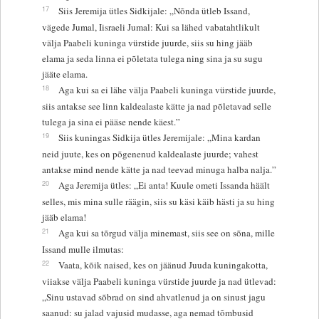
17
Siis Jeremija ütles Sidkijale: „Nõnda ütleb Issand,
vägede Jumal, Iisraeli Jumal: Kui sa lähed vabatahtlikult
välja Paabeli kuninga vürstide juurde, siis su hing jääb
elama ja seda linna ei põletata tulega ning sina ja su sugu
jääte elama.
18
Aga kui sa ei lähe välja Paabeli kuninga vürstide juurde,
siis antakse see linn kaldealaste kätte ja nad põletavad selle
tulega ja sina ei pääse nende käest.”
19
Siis kuningas Sidkija ütles Jeremijale: „Mina kardan
neid juute, kes on põgenenud kaldealaste juurde; vahest
antakse mind nende kätte ja nad teevad minuga halba nalja.”
20
Aga Jeremija ütles: „Ei anta! Kuule ometi Issanda häält
selles, mis mina sulle räägin, siis su käsi käib hästi ja su hing
jääb elama!
21
Aga kui sa tõrgud välja minemast, siis see on sõna, mille
Issand mulle ilmutas:
22
Vaata, kõik naised, kes on jäänud Juuda kuningakotta,
viiakse välja Paabeli kuninga vürstide juurde ja nad ütlevad:
„Sinu ustavad sõbrad on sind ahvatlenud ja on sinust jagu
saanud: su jalad vajusid mudasse, aga nemad tõmbusid