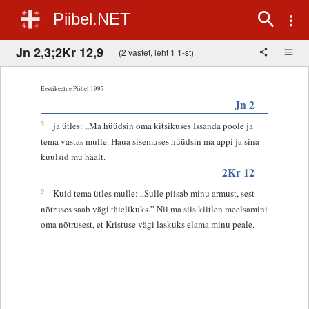
Piibel.NET
Jn 2,3;2Kr 12,9
(2 vastet, leht 1 1-st)
Eestikeelne Piibel 1997
Jn 2
3
ja ütles: „Ma hüüdsin oma kitsikuses Issanda poole ja
tema vastas mulle. Haua sisemuses hüüdsin ma appi ja sina
kuulsid mu häält.
2Kr 12
9
Kuid tema ütles mulle: „Sulle piisab minu armust, sest
nõtruses saab vägi täielikuks.” Nii ma siis kiitlen meelsamini
oma nõtrusest, et Kristuse vägi laskuks elama minu peale.