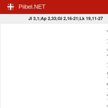
Piibel.NET
Jl 3,1;Ap 2,33;Gl 2,16-21;Lk 19,11-27
E