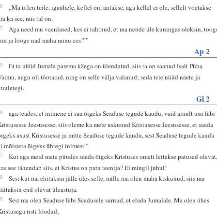
26
„Ma ütlen teile, igaühele, kellel on, antakse, aga kellel ei ole, sellelt võetakse
ra ka see, mis tal on.
27
Aga need mu vaenlased, kes ei tahtnud, et ma nende üle kuningas oleksin, toog
siia ja lööge nad maha minu ees!””
Ap 2
33
Et ta nüüd Jumala parema käega on ülendatud, siis ta on saanud Isalt Püha
Vaimu, nagu oli tõotatud, ning on selle välja valanud; seda teie nüüd näete ja
kuuletegi.
Gl 2
16
aga teades, et inimene ei saa õigeks Seaduse tegude kaudu, vaid ainult usu läbi
Kristusesse Jeesusesse, siis oleme ka meie uskunud Kristusesse Jeesusesse, et saada
õigeks usust Kristusesse ja mitte Seaduse tegude kaudu, sest Seaduse tegude kaudu
ei mõisteta õigeks ühtegi inimest.”
17
Kui aga meid meie püüdes saada õigeks Kristuses ometi leitakse patused olevat
kas see tähendab siis, et Kristus on patu teenija? Ei mingil juhul!
18
Sest kui ma ehitaksin jälle üles selle, mille ma olen maha kiskunud, siis ma
näitaksin end olevat üleastuja.
19
Sest ma olen Seaduse läbi Seadusele surnud, et elada Jumalale. Ma olen ühes
Kristusega risti löödud;