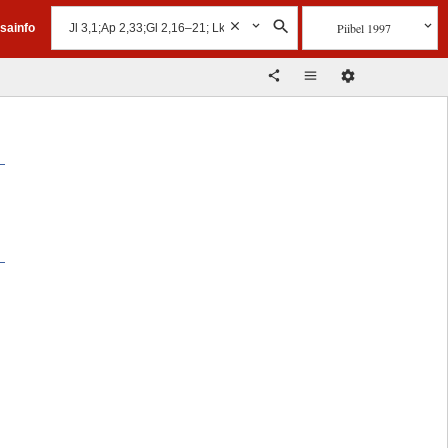
Piibel 1997
isainfo