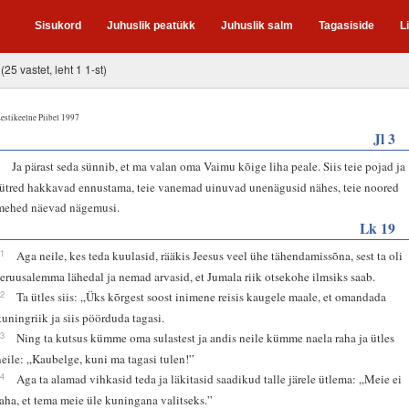
Sisukord
Juhuslik peatükk
Juhuslik salm
Tagasiside
L
(25 vastet, leht 1 1-st)
estikeelne Piibel 1997
Jl 3
1
Ja pärast seda sünnib, et ma valan oma Vaimu kõige liha peale. Siis teie pojad ja
tütred hakkavad ennustama, teie vanemad uinuvad unenägusid nähes, teie noored
mehed näevad nägemusi.
Lk 19
11
Aga neile, kes teda kuulasid, rääkis Jeesus veel ühe tähendamissõna, sest ta oli
Jeruusalemma lähedal ja nemad arvasid, et Jumala riik otsekohe ilmsiks saab.
12
Ta ütles siis: „Üks kõrgest soost inimene reisis kaugele maale, et omandada
kuningriik ja siis pöörduda tagasi.
13
Ning ta kutsus kümme oma sulastest ja andis neile kümme naela raha ja ütles
neile: „Kaubelge, kuni ma tagasi tulen!”
14
Aga ta alamad vihkasid teda ja läkitasid saadikud talle järele ütlema: „Meie ei
taha, et tema meie üle kuningana valitseks.”