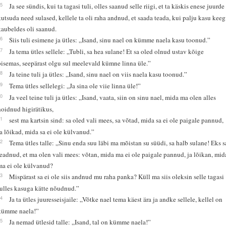
15
Ja see sündis, kui ta tagasi tuli, olles saanud selle riigi, et ta käskis enese juurde
kutsuda need sulased, kellele ta oli raha andnud, et saada teada, kui palju kasu keeg
kaubeldes oli saanud.
16
Siis tuli esimene ja ütles: „Isand, sinu nael on kümme naela kasu toonud.”
17
Ja tema ütles sellele: „Tubli, sa hea sulane! Et sa oled olnud ustav kõige
pisemas, seepärast olgu sul meelevald kümne linna üle.”
18
Ja teine tuli ja ütles: „Isand, sinu nael on viis naela kasu toonud.”
19
Tema ütles sellelegi: „Ja sina ole viie linna üle!”
20
Ja veel teine tuli ja ütles: „Isand, vaata, siin on sinu nael, mida ma olen alles
hoidnud higirätikus,
21
sest ma kartsin sind: sa oled vali mees, sa võtad, mida sa ei ole paigale pannud,
ja lõikad, mida sa ei ole külvanud.”
22
Tema ütles talle: „Sinu enda suu läbi ma mõistan su süüdi, sa halb sulane! Eks s
teadnud, et ma olen vali mees: võtan, mida ma ei ole paigale pannud, ja lõikan, mid
ma ei ole külvanud?
23
Mispärast sa ei ole siis andnud mu raha panka? Küll ma siis oleksin selle tagasi
tulles kasuga kätte nõudnud.”
24
Ja ta ütles juuresseisjaile: „Võtke nael tema käest ära ja andke sellele, kellel on
kümme naela!”
25
Ja nemad ütlesid talle: „Isand, tal on kümme naela!”