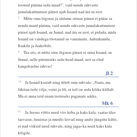
toonud pärima seda maad!”, vaid nende rahvaste
jumalakartmatuse pärast ajab Issand nad ära su eest.
5
Mitte oma õigsuse ja südame siiruse pärast ei pääse sa
nende maad pärima, vaid nende rahvaste jumalakartmatuse
pärast ajab Issand, su Jumal, nad ära su eest, et pidada, mida
Issand on vandega tõotanud su vanemaile, Aabrahamile,
Iisakile ja Jaakobile.
6
Tea siis, et mitte sinu õigsuse pärast ei anna Issand, su
Jumal, sulle pärimiseks seda head maad, sest sa oled
kangekaelne rahvas!
Jl 2
19
Ja Issand kostab ning ütleb oma rahvale: „Vaata, ma
läkitan teile vilja, veini ja õli, et teil on seda kõike küllalt.
Ma ei anna teid enam teotuseks paganate sekka.
Mk 6
41
Ja Jeesus võttis need viis leiba ja kaks kala, vaatas üles
taevasse, õnnistas ja murdis leivad ning andis jüngrite kätte,
et nad viiksid need rahvale, ning jagas ka need kaks kala
kõigile.