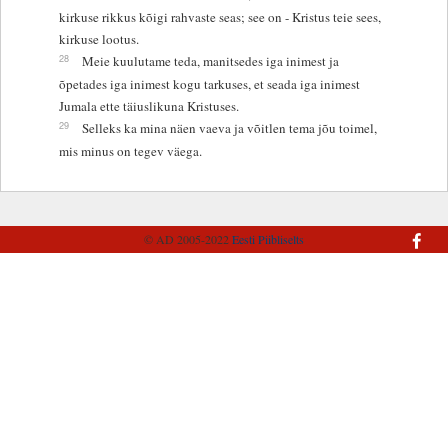
kirkuse rikkus kõigi rahvaste seas; see on - Kristus teie sees,
kirkuse lootus.
28
Meie kuulutame teda, manitsedes iga inimest ja
õpetades iga inimest kogu tarkuses, et seada iga inimest
Jumala ette täiuslikuna Kristuses.
29
Selleks ka mina näen vaeva ja võitlen tema jõu toimel,
mis minus on tegev väega.
© AD 2005-2022
Eesti Piibliselts