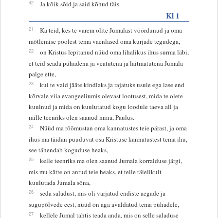
42
Ja kõik sõid ja said kõhud täis.
Kl 1
21
Ka teid, kes te varem olite Jumalast võõrdunud ja oma
mõtlemise poolest tema vaenlased oma kurjade tegudega,
22
on Kristus lepitanud nüüd oma lihalikus ihus surma läbi,
et teid seada pühadena ja veatutena ja laitmatutena Jumala
palge ette,
23
kui te vaid jääte kindlaks ja rajatuks usule ega lase end
kõrvale viia evangeeliumis olevast lootusest, mida te olete
kuulnud ja mida on kuulutatud kogu loodule taeva all ja
mille teenriks olen saanud mina, Paulus.
24
Nüüd ma rõõmustan oma kannatustes teie pärast, ja oma
ihus ma täidan puuduvat osa Kristuse kannatustest tema ihu,
see tähendab koguduse heaks,
25
kelle teenriks ma olen saanud Jumala korralduse järgi,
mis mu kätte on antud teie heaks, et teile täielikult
kuulutada Jumala sõna,
26
seda saladust, mis oli varjatud endiste aegade ja
sugupõlvede eest, nüüd on aga avaldatud tema pühadele,
27
kellele Jumal tahtis teada anda, mis on selle saladuse