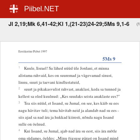
Piibel.NET
Jl 2,19;Mk 6,41-42;Kl 1,(21-23)24-29;5Ms 9,1-6
(1
Eestikeelne Piibel 1997
5Ms 9
1
Kuule, Iisrael! Sa lähed nüüd üle Jordani, et minna
alistama rahvaid, kes on suuremad ja vägevamad sinust,
linnu, suuri ja taevani kindlustatuid,
2
suurt ja pikakasvulist rahvast, anaklasi, keda sa tunned ja
kellest sa oled kuulnud: „Kes suudaks seista anaklaste ees?”
3
Tea siis nüüd, et Issand, su Jumal, on see, kes käib su ees
nagu hävitav tuli; tema hävitab neid ja alandab nad su ees -
siis ajad sa nad ära ja hukkad kiiresti, nõnda nagu Issand
sulle on öelnud.
4
Kui Issand, su Jumal, ajab nad ära su eest, siis ära mõtle
oma südames, öeldes: „Minu õigsuse pärast on Issand mind