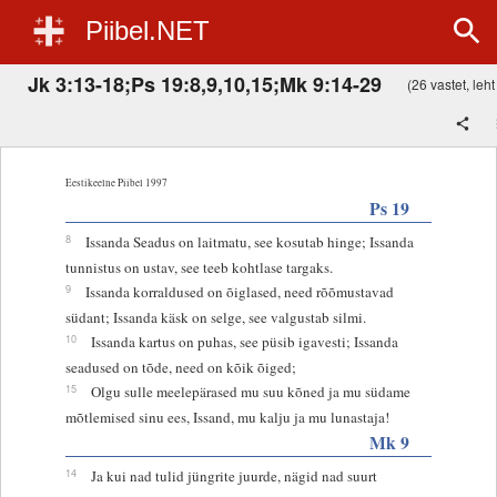
Piibel.NET
Jk 3:13-18;Ps 19:8,9,10,15;Mk 9:14-29
(26 vastet, leht
Eestikeelne Piibel 1997
Ps 19
8
Issanda Seadus on laitmatu, see kosutab hinge; Issanda
tunnistus on ustav, see teeb kohtlase targaks.
9
Issanda korraldused on õiglased, need rõõmustavad
südant; Issanda käsk on selge, see valgustab silmi.
10
Issanda kartus on puhas, see püsib igavesti; Issanda
seadused on tõde, need on kõik õiged;
15
Olgu sulle meelepärased mu suu kõned ja mu südame
mõtlemised sinu ees, Issand, mu kalju ja mu lunastaja!
Mk 9
14
Ja kui nad tulid jüngrite juurde, nägid nad suurt