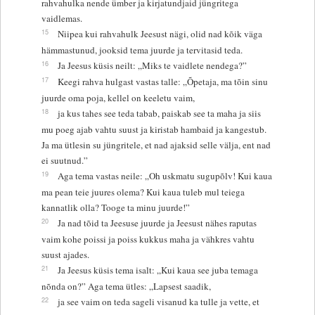
rahvahulka nende ümber ja kirjatundjaid jüngritega
vaidlemas.
15
Niipea kui rahvahulk Jeesust nägi, olid nad kõik väga
hämmastunud, jooksid tema juurde ja tervitasid teda.
16
Ja Jeesus küsis neilt: „Miks te vaidlete nendega?”
17
Keegi rahva hulgast vastas talle: „Õpetaja, ma tõin sinu
juurde oma poja, kellel on keeletu vaim,
18
ja kus tahes see teda tabab, paiskab see ta maha ja siis
mu poeg ajab vahtu suust ja kiristab hambaid ja kangestub.
Ja ma ütlesin su jüngritele, et nad ajaksid selle välja, ent nad
ei suutnud.”
19
Aga tema vastas neile: „Oh uskmatu sugupõlv! Kui kaua
ma pean teie juures olema? Kui kaua tuleb mul teiega
kannatlik olla? Tooge ta minu juurde!”
20
Ja nad tõid ta Jeesuse juurde ja Jeesust nähes raputas
vaim kohe poissi ja poiss kukkus maha ja vähkres vahtu
suust ajades.
21
Ja Jeesus küsis tema isalt: „Kui kaua see juba temaga
nõnda on?” Aga tema ütles: „Lapsest saadik,
22
ja see vaim on teda sageli visanud ka tulle ja vette, et