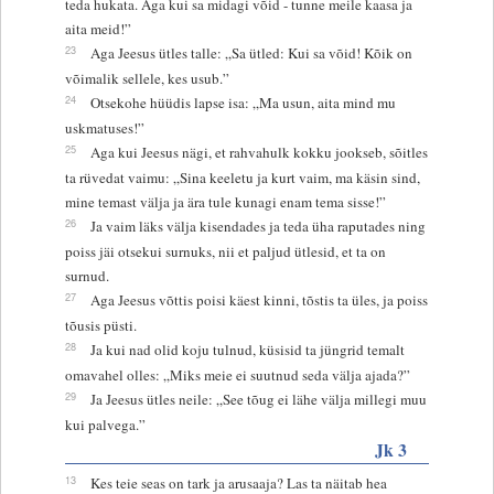
teda hukata. Aga kui sa midagi võid - tunne meile kaasa ja
aita meid!”
23
Aga Jeesus ütles talle: „Sa ütled: Kui sa võid! Kõik on
võimalik sellele, kes usub.”
24
Otsekohe hüüdis lapse isa: „Ma usun, aita mind mu
uskmatuses!”
25
Aga kui Jeesus nägi, et rahvahulk kokku jookseb, sõitles
ta rüvedat vaimu: „Sina keeletu ja kurt vaim, ma käsin sind,
mine temast välja ja ära tule kunagi enam tema sisse!”
26
Ja vaim läks välja kisendades ja teda üha raputades ning
poiss jäi otsekui surnuks, nii et paljud ütlesid, et ta on
surnud.
27
Aga Jeesus võttis poisi käest kinni, tõstis ta üles, ja poiss
tõusis püsti.
28
Ja kui nad olid koju tulnud, küsisid ta jüngrid temalt
omavahel olles: „Miks meie ei suutnud seda välja ajada?”
29
Ja Jeesus ütles neile: „See tõug ei lähe välja millegi muu
kui palvega.”
Jk 3
13
Kes teie seas on tark ja arusaaja? Las ta näitab hea