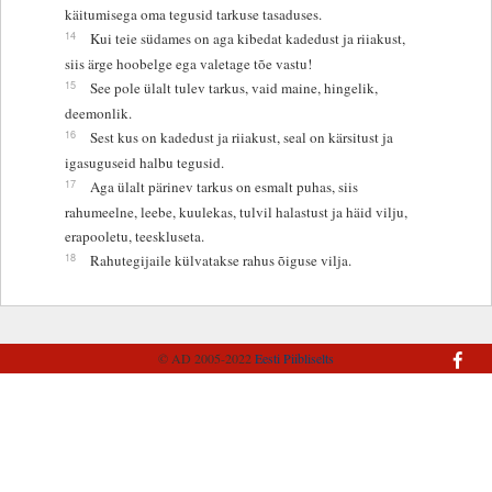
käitumisega oma tegusid tarkuse tasaduses.
14
Kui teie südames on aga kibedat kadedust ja riiakust,
siis ärge hoobelge ega valetage tõe vastu!
15
See pole ülalt tulev tarkus, vaid maine, hingelik,
deemonlik.
16
Sest kus on kadedust ja riiakust, seal on kärsitust ja
igasuguseid halbu tegusid.
17
Aga ülalt pärinev tarkus on esmalt puhas, siis
rahumeelne, leebe, kuulekas, tulvil halastust ja häid vilju,
erapooletu, teeskluseta.
18
Rahutegijaile külvatakse rahus õiguse vilja.
© AD 2005-2022
Eesti Piibliselts