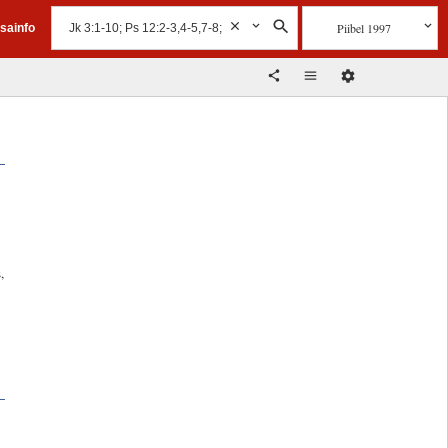
Piibel 1997
isainfo
!
,
g