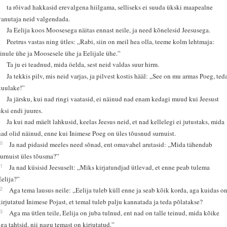
3
ta rõivad hakkasid erevalgena hiilgama, selliseks ei suuda ükski maapealne
vanutaja neid valgendada.
4
Ja Eelija koos Moosesega näitas ennast neile, ja need kõnelesid Jeesusega.
5
Peetrus vastas ning ütles: „Rabi, siin on meil hea olla, teeme kolm lehtmaja:
sinule ühe ja Moosesele ühe ja Eelijale ühe.”
6
Ta ju ei teadnud, mida öelda, sest neid valdas suur hirm.
7
Ja tekkis pilv, mis neid varjas, ja pilvest kostis hääl: „See on mu armas Poeg, ted
kuulake!”
8
Ja järsku, kui nad ringi vaatasid, ei näinud nad enam kedagi muud kui Jeesust
üksi endi juures.
9
Ja kui nad mäelt lahkusid, keelas Jeesus neid, et nad kellelegi ei jutustaks, mida
nad olid näinud, enne kui Inimese Poeg on üles tõusnud surnuist.
10
Ja nad pidasid meeles need sõnad, ent omavahel arutasid: „Mida tähendab
surnuist üles tõusma?”
11
Ja nad küsisid Jeesuselt: „Miks kirjatundjad ütlevad, et enne peab tulema
Eelija?”
12
Aga tema lausus neile: „Eelija tuleb küll enne ja seab kõik korda, aga kuidas o
kirjutatud Inimese Pojast, et temal tuleb palju kannatada ja teda põlatakse?
13
Aga ma ütlen teile, Eelija on juba tulnud, ent nad on talle teinud, mida kõike
aga tahtsid, nii nagu temast on kirjutatud.”