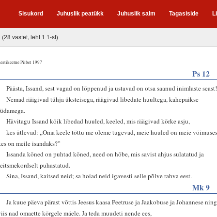
Sisukord
Juhuslik peatükk
Juhuslik salm
Tagasiside
L
(28 vastet, leht 1 1-st)
estikeelne Piibel 1997
Ps 12
2
Päästa, Issand, sest vagad on lõppenud ja ustavad on otsa saanud inimlaste seast
3
Nemad räägivad tühja üksteisega, räägivad libedate huultega, kahepaikse
südamega.
4
Hävitagu Issand kõik libedad huuled, keeled, mis räägivad kõrke asju,
5
kes ütlevad: „Oma keele tõttu me oleme tugevad, meie huuled on meie võimuses
kes on meile isandaks?”
7
Issanda kõned on puhtad kõned, need on hõbe, mis savist ahjus sulatatud ja
seitsmekordselt puhastatud.
8
Sina, Issand, kaitsed neid; sa hoiad neid igavesti selle põlve rahva eest.
Mk 9
2
Ja kuue päeva pärast võttis Jeesus kaasa Peetruse ja Jaakobuse ja Johannese nin
viis nad omaette kõrgele mäele. Ja teda muudeti nende ees,