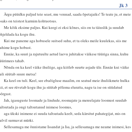
Jk 3
1
Ärgu püüdku paljud teie seast, mu vennad, saada õpetajaiks! Te teate ju, et meie
osaks on teistest karmim kohtuotsus.
2
Me kõik eksime paljus. Kui keegi ei eksi kõnes, siis on ta täiuslik ja suudab
ohjeldada ka kogu ihu.
3
Kui me paneme aga hobusele suitsed suhu, et ta oleks meile kuulekas, siis me
juhime kogu hobust.
4
Ennäe, ka suuri ja rajutuulte aetud laevu juhitakse väikese tüüriga sinna, kuhu
tüürimees tahab.
5
Nõnda on ka keel väike ihuliige, aga kiitleb suurte asjade üle. Ennäe kui väike
tuli süütab suure metsa!
6
Ka keel on tuli. Keel, see ebaõigluse maailm, on seatud meie ihuliikmete hulka
nii, et see rüvetab kogu ihu ja süütab põlema eluratta, nagu ta ise on süüdatud
põrgust.
7
Jah, igasuguste loomade ja lindude, roomajate ja mereelajate loomust suudab
taltsutada ja ongi taltsutanud inimese loomus,
8
aga ükski inimene ei suuda taltsutada keelt, seda kärsitut pahategijat, mis on
tulvil surmavat mürki.
9
Sellesamaga me õnnistame Issandat ja Isa, ja sellesamaga me neame inimesi, kes