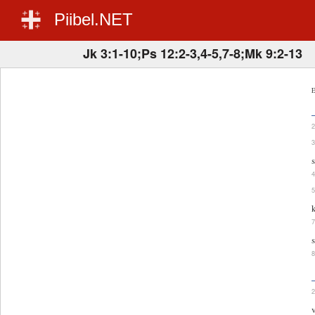
Piibel.NET
Jk 3:1-10;Ps 12:2-3,4-5,7-8;Mk 9:2-13
E