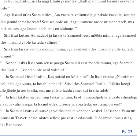
Ja kui nad tulid, siis ta nägi Eliabi ja mõtles: „Küllap on nüüd Issanda ees tema
võitu.”
7
Aga Issand ütles Saamuelile: „Ära vaata ta välimusele ja pikale kasvule, sest ma
olen jätnud tema kõrvale! Sest see pole nii, nagu inimene näeb: inimene näeb, mis
on silma ees, aga Issand näeb, mis on südames.”
8
Siis Iisai kutsus Abinadabi ja laskis ta Saamueli eest mööda minna; aga Saamuel
ütles: „Issand ei ole ka teda valinud.”
9
Siis Iisai laskis Samma mööda minna, aga Saamuel ütles: „Issand ei ole ka teda
valinud.”
10
Nõnda laskis Iisai oma seitse poega Saamueli eest mööda minna, aga Saamuel
ütles Iisaile: „Issand ei ole neid valinud.”
11
Ja Saamuel küsis Iisailt: „Kas poisid on kõik siin?” Ja Iisai vastas: „Noorim on
veel järel, aga vaata, ta hoiab lambaid.” Siis ütles Saamuel Iisaile: „Läkita keegi
alle järele ja too ta siia, sest me ei istu lauda enne, kui ta siia tuleb!”
12
Ja Iisai läkitas mehed ning laskis ta tuua; ta oli punapalgeline, ilusate silmadeg
ja kauni välimusega. Ja Issand ütles: „Tõuse ja võia teda, sest tema on see!”
13
Ja Saamuel võttis õlisarve ja võidis teda ta vendade keskel. Ja Issanda Vaim tuli
võimsasti Taaveti peale, alates sellest päevast ja edaspidi. Ja Saamuel tõusis ning
läks Raamasse.
Ps 23