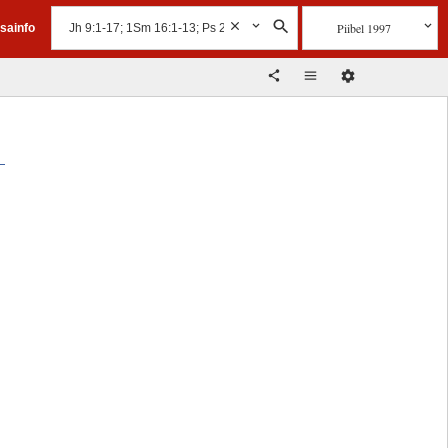
Piibel 1997
isainfo