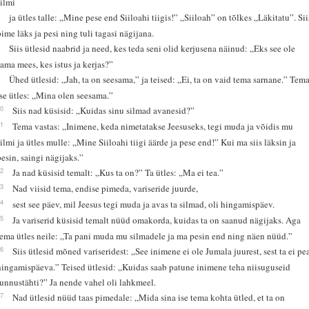
silmi
7
ja ütles talle: „Mine pese end Siiloahi tiigis!” „Siiloah” on tõlkes „Läkitatu”. Sii
pime läks ja pesi ning tuli tagasi nägijana.
8
Siis ütlesid naabrid ja need, kes teda seni olid kerjusena näinud: „Eks see ole
sama mees, kes istus ja kerjas?”
9
Ühed ütlesid: „Jah, ta on seesama,” ja teised: „Ei, ta on vaid tema sarnane.” Tem
ise ütles: „Mina olen seesama.”
10
Siis nad küsisid: „Kuidas sinu silmad avanesid?”
11
Tema vastas: „Inimene, keda nimetatakse Jeesuseks, tegi muda ja võidis mu
silmi ja ütles mulle: „Mine Siiloahi tiigi äärde ja pese end!” Kui ma siis läksin ja
pesin, saingi nägijaks.”
12
Ja nad küsisid temalt: „Kus ta on?” Ta ütles: „Ma ei tea.”
13
Nad viisid tema, endise pimeda, variseride juurde,
14
sest see päev, mil Jeesus tegi muda ja avas ta silmad, oli hingamispäev.
15
Ja variserid küsisid temalt nüüd omakorda, kuidas ta on saanud nägijaks. Aga
tema ütles neile: „Ta pani muda mu silmadele ja ma pesin end ning näen nüüd.”
16
Siis ütlesid mõned variseridest: „See inimene ei ole Jumala juurest, sest ta ei pe
hingamispäeva.” Teised ütlesid: „Kuidas saab patune inimene teha niisuguseid
tunnustähti?” Ja nende vahel oli lahkmeel.
17
Nad ütlesid nüüd taas pimedale: „Mida sina ise tema kohta ütled, et ta on