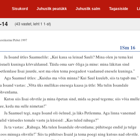
Sisukord
Juhuslik peatükk
Juhuslik salm
Tagasiside
L
-14
(43 vastet, leht 1 1-st)
estikeelne Piibel 1997
1Sm 16
1
Ja Issand ütles Saamuelile: „Kui kaua sa leinad Sauli? Mina olen ju tema kui
Iisraeli kuninga kõrvaldanud. Täida oma sarv õliga ja mine: mina läkitan sind
petlemlase Iisai juurde, sest ma olen tema poegadest vaadanud enesele kuninga.”
2
Aga Saamuel ütles: „Kuidas ma võin minna? Kui Saul kuuleb, siis ta tapab mu.”
Ja Issand vastas: „Võta üks mullikas enesega kaasa ja ütle: Ma tulin Issandale
ohverdama.
3
Kutsu siis Iisai ohvrile ja mina õpetan sind, mida sa pead tegema; siis võia mulle
see, keda ma sulle nimetan!”
4
Ja Saamuel tegi, nagu Issand oli öelnud, ja läks Petlemma. Aga linna vanemad
tulid värisedes temale vastu ja küsisid: „Kas tuled rahuga?”
5
Ja ta vastas: „Rahuga. Ma tulen Issandale ohverdama; pühitsege endid ja tulge
koos minuga ohvrile!” Siis ta pühitses Iisaid ja tema poegi ning kutsus nad ohvrile.
6