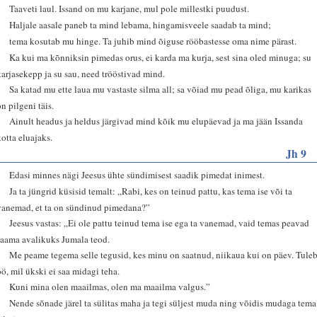
1
Taaveti laul. Issand on mu karjane, mul pole millestki puudust.
2
Haljale aasale paneb ta mind lebama, hingamisveele saadab ta mind;
3
tema kosutab mu hinge. Ta juhib mind õiguse rööbastesse oma nime pärast.
4
Ka kui ma kõnniksin pimedas orus, ei karda ma kurja, sest sina oled minuga; su
karjasekepp ja su sau, need trööstivad mind.
5
Sa katad mu ette laua mu vastaste silma all; sa võiad mu pead õliga, mu karikas
on pilgeni täis.
6
Ainult headus ja heldus järgivad mind kõik mu elupäevad ja ma jään Issanda
kotta eluajaks.
Jh 9
1
Edasi minnes nägi Jeesus ühte sündimisest saadik pimedat inimest.
2
Ja ta jüngrid küsisid temalt: „Rabi, kes on teinud pattu, kas tema ise või ta
vanemad, et ta on sündinud pimedana?”
3
Jeesus vastas: „Ei ole pattu teinud tema ise ega ta vanemad, vaid temas peavad
saama avalikuks Jumala teod.
4
Me peame tegema selle tegusid, kes minu on saatnud, niikaua kui on päev. Tule
öö, mil ükski ei saa midagi teha.
5
Kuni mina olen maailmas, olen ma maailma valgus.”
6
Nende sõnade järel ta sülitas maha ja tegi süljest muda ning võidis mudaga tema