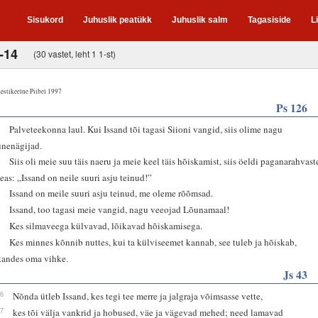
Sisukord
Juhuslik peatükk
Juhuslik salm
Tagasiside
L
-14
(30 vastet, leht 1 1-st)
estikeelne Piibel 1997
Ps 126
1
Palveteekonna laul. Kui Issand tõi tagasi Siioni vangid, siis olime nagu
unenägijad.
2
Siis oli meie suu täis naeru ja meie keel täis hõiskamist, siis öeldi paganarahvast
seas: „Issand on neile suuri asju teinud!”
3
Issand on meile suuri asju teinud, me oleme rõõmsad.
4
Issand, too tagasi meie vangid, nagu veeojad Lõunamaal!
5
Kes silmaveega külvavad, lõikavad hõiskamisega.
6
Kes minnes kõnnib nuttes, kui ta külviseemet kannab, see tuleb ja hõiskab,
kandes oma vihke.
Js 43
16
Nõnda ütleb Issand, kes tegi tee merre ja jalgraja võimsasse vette,
17
kes tõi välja vankrid ja hobused, väe ja vägevad mehed; need lamavad