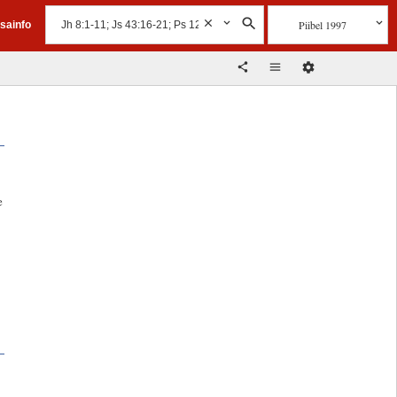
Piibel 1997
isainfo
e