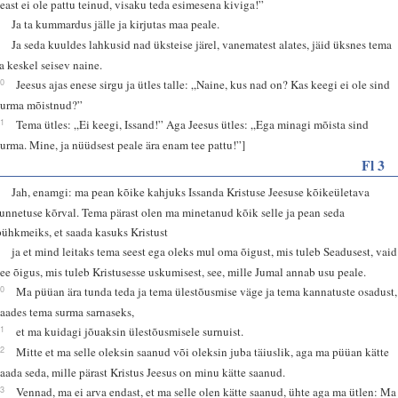
seast ei ole pattu teinud, visaku teda esimesena kiviga!”
8
Ja ta kummardus jälle ja kirjutas maa peale.
9
Ja seda kuuldes lahkusid nad üksteise järel, vanematest alates, jäid üksnes tema
ja keskel seisev naine.
10
Jeesus ajas enese sirgu ja ütles talle: „Naine, kus nad on? Kas keegi ei ole sind
surma mõistnud?”
11
Tema ütles: „Ei keegi, Issand!” Aga Jeesus ütles: „Ega minagi mõista sind
surma. Mine, ja nüüdsest peale ära enam tee pattu!”]
Fl 3
8
Jah, enamgi: ma pean kõike kahjuks Issanda Kristuse Jeesuse kõikeületava
tunnetuse kõrval. Tema pärast olen ma minetanud kõik selle ja pean seda
pühkmeiks, et saada kasuks Kristust
9
ja et mind leitaks tema seest ega oleks mul oma õigust, mis tuleb Seadusest, vaid
see õigus, mis tuleb Kristusesse uskumisest, see, mille Jumal annab usu peale.
10
Ma püüan ära tunda teda ja tema ülestõusmise väge ja tema kannatuste osadust,
saades tema surma sarnaseks,
11
et ma kuidagi jõuaksin ülestõusmisele surnuist.
12
Mitte et ma selle oleksin saanud või oleksin juba täiuslik, aga ma püüan kätte
saada seda, mille pärast Kristus Jeesus on minu kätte saanud.
13
Vennad, ma ei arva endast, et ma selle olen kätte saanud, ühte aga ma ütlen: Ma