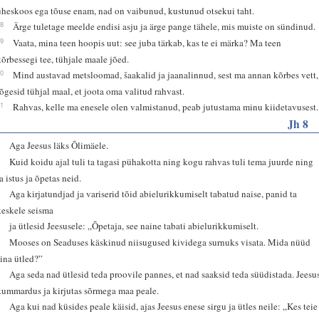
üheskoos ega tõuse enam, nad on vaibunud, kustunud otsekui taht.
18
Ärge tuletage meelde endisi asju ja ärge pange tähele, mis muiste on sündinud.
19
Vaata, mina teen hoopis uut: see juba tärkab, kas te ei märka? Ma teen
kõrbessegi tee, tühjale maale jõed.
20
Mind austavad metsloomad, šaakalid ja jaanalinnud, sest ma annan kõrbes vett,
jõgesid tühjal maal, et joota oma valitud rahvast.
21
Rahvas, kelle ma enesele olen valmistanud, peab jutustama minu kiidetavusest.
Jh 8
1
Aga Jeesus läks Õlimäele.
2
Kuid koidu ajal tuli ta tagasi pühakotta ning kogu rahvas tuli tema juurde ning
a istus ja õpetas neid.
3
Aga kirjatundjad ja variserid tõid abielurikkumiselt tabatud naise, panid ta
keskele seisma
4
ja ütlesid Jeesusele: „Õpetaja, see naine tabati abielurikkumiselt.
5
Mooses on Seaduses käskinud niisugused kividega surnuks visata. Mida nüüd
sina ütled?”
6
Aga seda nad ütlesid teda proovile pannes, et nad saaksid teda süüdistada. Jeesu
kummardus ja kirjutas sõrmega maa peale.
7
Aga kui nad küsides peale käisid, ajas Jeesus enese sirgu ja ütles neile: „Kes teie