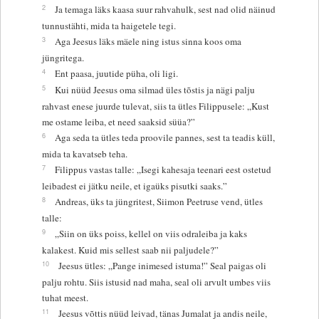
2
Ja temaga läks kaasa suur rahvahulk, sest nad olid näinud
tunnustähti, mida ta haigetele tegi.
3
Aga Jeesus läks mäele ning istus sinna koos oma
jüngritega.
4
Ent paasa, juutide püha, oli ligi.
5
Kui nüüd Jeesus oma silmad üles tõstis ja nägi palju
rahvast enese juurde tulevat, siis ta ütles Filippusele: „Kust
me ostame leiba, et need saaksid süüa?”
6
Aga seda ta ütles teda proovile pannes, sest ta teadis küll,
mida ta kavatseb teha.
7
Filippus vastas talle: „Isegi kahesaja teenari eest ostetud
leibadest ei jätku neile, et igaüks pisutki saaks.”
8
Andreas, üks ta jüngritest, Siimon Peetruse vend, ütles
talle:
9
„Siin on üks poiss, kellel on viis odraleiba ja kaks
kalakest. Kuid mis sellest saab nii paljudele?”
10
Jeesus ütles: „Pange inimesed istuma!” Seal paigas oli
palju rohtu. Siis istusid nad maha, seal oli arvult umbes viis
tuhat meest.
11
Jeesus võttis nüüd leivad, tänas Jumalat ja andis neile,