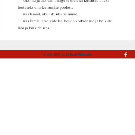
Üks ihu ja üks vaim, nagu te olete ka kutsutud üheks
lootuseks oma kutsumise poolest;
5
üks Issand, üks usk, üks ristimine,
6
üks Jumal ja kõikide Isa, kes on kõikide üle ja kõikide
läbi ja kõikide sees.
© AD 2005-2022
Eesti Piibliselts