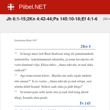
Piibel.NET
Jh 6:1-15;2Kn 4:42-44;Ps 145:10-18;Ef 4:1-6
(33 v
Eestikeelne Piibel 1997
2Kn 4
42
Ja keegi mees tuli Baal-Saalisast ning tõi jumalamehele
uudseleiba - kakskümmend odraleiba, ja tema leivakotis oli
vastvalminud vilja. Eliisa ütles: „Anna rahvale, et nad süüa
saaksid!”
43
Aga tema teener küsis: „Kuidas ma seda sajale mehele
ette annan?” Ja ta vastas: „Anna rahvale ja nad söögu, sest
nõnda ütleb Issand: Sellest saab süüa ja jääb ülegi!”
44
Ja teener pani selle neile ette ja nad sõid ning jätsid
ülegi, Issanda sõna peale.
Ps 145
10