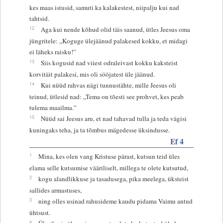
kes maas istusid, samuti ka kalakestest, niipalju kui nad
tahtsid.
12
Aga kui nende kõhud olid täis saanud, ütles Jeesus oma
jüngritele: „Koguge ülejäänud palakesed kokku, et midagi
ei läheks raisku!”
13
Siis kogusid nad viiest odraleivast kokku kaksteist
korvitäit palakesi, mis oli sööjatest üle jäänud.
14
Kui nüüd rahvas nägi tunnustähte, mille Jeesus oli
teinud, ütlesid nad: „Tema on tõesti see prohvet, kes peab
tulema maailma.”
15
Nüüd sai Jeesus aru, et nad tahavad tulla ja teda vägisi
kuningaks teha, ja ta tõmbus mägedesse üksindusse.
Ef 4
1
Mina, kes olen vang Kristuse pärast, kutsun teid üles
elama selle kutsumise vääriliselt, millega te olete kutsutud,
2
kogu alandlikkuse ja tasadusega, pika meelega, üksteist
sallides armastuses,
3
ning olles usinad rahusideme kaudu pidama Vaimu antud
ühtsust.
4