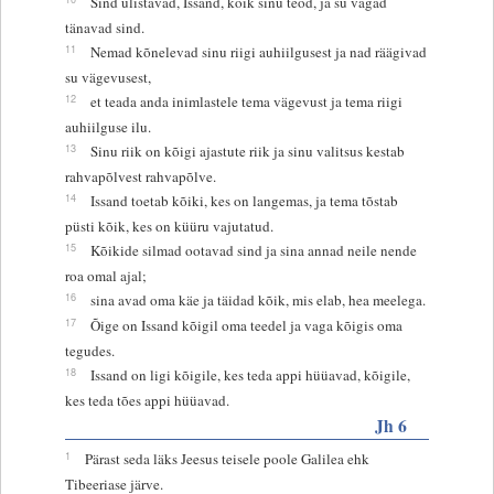
Sind ülistavad, Issand, kõik sinu teod, ja su vagad
tänavad sind.
11
Nemad kõnelevad sinu riigi auhiilgusest ja nad räägivad
su vägevusest,
12
et teada anda inimlastele tema vägevust ja tema riigi
auhiilguse ilu.
13
Sinu riik on kõigi ajastute riik ja sinu valitsus kestab
rahvapõlvest rahvapõlve.
14
Issand toetab kõiki, kes on langemas, ja tema tõstab
püsti kõik, kes on küüru vajutatud.
15
Kõikide silmad ootavad sind ja sina annad neile nende
roa omal ajal;
16
sina avad oma käe ja täidad kõik, mis elab, hea meelega.
17
Õige on Issand kõigil oma teedel ja vaga kõigis oma
tegudes.
18
Issand on ligi kõigile, kes teda appi hüüavad, kõigile,
kes teda tões appi hüüavad.
Jh 6
1
Pärast seda läks Jeesus teisele poole Galilea ehk
Tibeeriase järve.