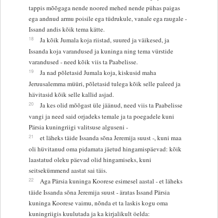
tappis mõõgaga nende noored mehed nende pühas paigas
ega andnud armu poisile ega tüdrukule, vanale ega raugale -
Issand andis kõik tema kätte.
18
Ja kõik Jumala koja riistad, suured ja väikesed, ja
Issanda koja varandused ja kuninga ning tema vürstide
varandused - need kõik viis ta Paabelisse.
19
Ja nad põletasid Jumala koja, kiskusid maha
Jeruusalemma müüri, põletasid tulega kõik selle paleed ja
hävitasid kõik selle kallid asjad.
20
Ja kes olid mõõgast üle jäänud, need viis ta Paabelisse
vangi ja need said orjadeks temale ja ta poegadele kuni
Pärsia kuningriigi valitsuse alguseni -
21
et läheks täide Issanda sõna Jeremija suust -, kuni maa
oli hüvitanud oma pidamata jäetud hingamispäevad: kõik
laastatud oleku päevad olid hingamiseks, kuni
seitsekümmend aastat sai täis.
22
Aga Pärsia kuninga Koorese esimesel aastal - et läheks
täide Issanda sõna Jeremija suust - äratas Issand Pärsia
kuninga Koorese vaimu, nõnda et ta laskis kogu oma
kuningriigis kuulutada ja ka kirjalikult öelda: