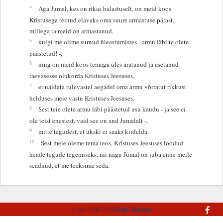
4
Aga Jumal, kes on rikas halastuselt, on meid koos
Kristusega teinud elavaks oma suure armastuse pärast,
millega ta meid on armastanud,
5
kuigi me olime surnud üleastumistes - armu läbi te olete
päästetud! -,
6
ning on meid koos temaga üles äratanud ja asetanud
taevasesse olukorda Kristuses Jeesuses,
7
et näidata tulevastel aegadel oma armu võrratut rikkust
helduses meie vastu Kristuses Jeesuses.
8
Sest teie olete armu läbi päästetud usu kaudu - ja see ei
ole teist enestest, vaid see on and Jumalalt -,
9
mitte tegudest, et ükski ei saaks kiidelda.
10
Sest meie oleme tema teos, Kristuses Jeesuses loodud
heade tegude tegemiseks, nii nagu Jumal on juba enne meile
seadnud, et me teeksime seda.
© AD 2005-2022
Eesti Piibliselts