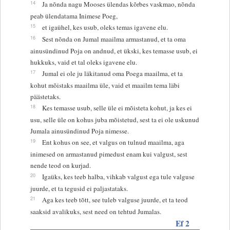
14
Ja nõnda nagu Mooses ülendas kõrbes vaskmao, nõnda
peab ülendatama Inimese Poeg,
15
et igaühel, kes usub, oleks temas igavene elu.
16
Sest nõnda on Jumal maailma armastanud, et ta oma
ainusündinud Poja on andnud, et ükski, kes temasse usub, ei
hukkuks, vaid et tal oleks igavene elu.
17
Jumal ei ole ju läkitanud oma Poega maailma, et ta
kohut mõistaks maailma üle, vaid et maailm tema läbi
päästetaks.
18
Kes temasse usub, selle üle ei mõisteta kohut, ja kes ei
usu, selle üle on kohus juba mõistetud, sest ta ei ole uskunud
Jumala ainusündinud Poja nimesse.
19
Ent kohus on see, et valgus on tulnud maailma, aga
inimesed on armastanud pimedust enam kui valgust, sest
nende teod on kurjad.
20
Igaüks, kes teeb halba, vihkab valgust ega tule valguse
juurde, et ta tegusid ei paljastataks.
21
Aga kes teeb tõtt, see tuleb valguse juurde, et ta teod
saaksid avalikuks, sest need on tehtud Jumalas.
Ef 2