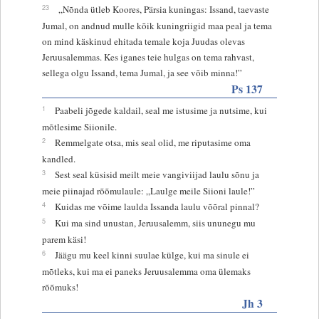
23
„Nõnda ütleb Koores, Pärsia kuningas: Issand, taevaste
Jumal, on andnud mulle kõik kuningriigid maa peal ja tema
on mind käskinud ehitada temale koja Juudas olevas
Jeruusalemmas. Kes iganes teie hulgas on tema rahvast,
sellega olgu Issand, tema Jumal, ja see võib minna!”
Ps 137
1
Paabeli jõgede kaldail, seal me istusime ja nutsime, kui
mõtlesime Siionile.
2
Remmelgate otsa, mis seal olid, me riputasime oma
kandled.
3
Sest seal küsisid meilt meie vangiviijad laulu sõnu ja
meie piinajad rõõmulaule: „Laulge meile Siioni laule!”
4
Kuidas me võime laulda Issanda laulu võõral pinnal?
5
Kui ma sind unustan, Jeruusalemm, siis ununegu mu
parem käsi!
6
Jäägu mu keel kinni suulae külge, kui ma sinule ei
mõtleks, kui ma ei paneks Jeruusalemma oma ülemaks
rõõmuks!
Jh 3