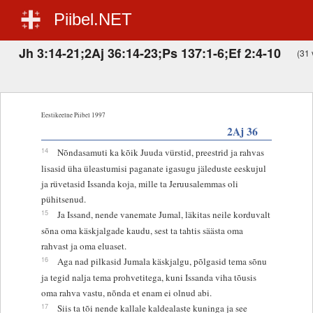
Piibel.NET
Jh 3:14-21;2Aj 36:14-23;Ps 137:1-6;Ef 2:4-10
(31 
Eestikeelne Piibel 1997
2Aj 36
14
Nõndasamuti ka kõik Juuda vürstid, preestrid ja rahvas
lisasid üha üleastumisi paganate igasugu jäleduste eeskujul
ja rüvetasid Issanda koja, mille ta Jeruusalemmas oli
pühitsenud.
15
Ja Issand, nende vanemate Jumal, läkitas neile korduvalt
sõna oma käskjalgade kaudu, sest ta tahtis säästa oma
rahvast ja oma eluaset.
16
Aga nad pilkasid Jumala käskjalgu, põlgasid tema sõnu
ja tegid nalja tema prohvetitega, kuni Issanda viha tõusis
oma rahva vastu, nõnda et enam ei olnud abi.
17
Siis ta tõi nende kallale kaldealaste kuninga ja see