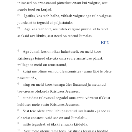
inimesed on armastanud pimedust enam kui valgust, sest
nende teod on kurjad.
20
Igaüks, kes teeb halba, vihkab valgust ega tule valguse
juurde, et ta tegusid ei paljastataks.
21
Aga kes teeb tõtt, see tuleb valguse juurde, et ta teod
saaksid avalikuks, sest need on tehtud Jumalas.
Ef 2
4
Aga Jumal, kes on rikas halastuselt, on meid koos
Kristusega teinud elavaks oma suure armastuse pärast,
millega ta meid on armastanud,
5
kuigi me olime surnud üleastumistes - armu läbi te olete
päästetud! -,
6
ning on meid koos temaga üles äratanud ja asetanud
taevasesse olukorda Kristuses Jeesuses,
7
et näidata tulevastel aegadel oma armu võrratut rikkust
helduses meie vastu Kristuses Jeesuses.
8
Sest teie olete armu läbi päästetud usu kaudu - ja see ei
ole teist enestest, vaid see on and Jumalalt -,
9
mitte tegudest, et ükski ei saaks kiidelda.
10
Sest meie oleme tema teos, Kristuses Jeesuses loodud