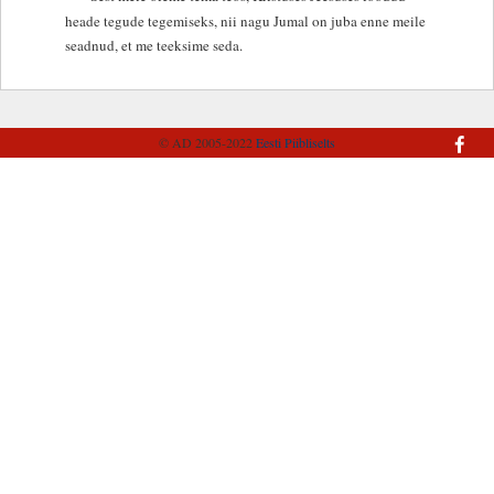
heade tegude tegemiseks, nii nagu Jumal on juba enne meile
seadnud, et me teeksime seda.
© AD 2005-2022
Eesti Piibliselts