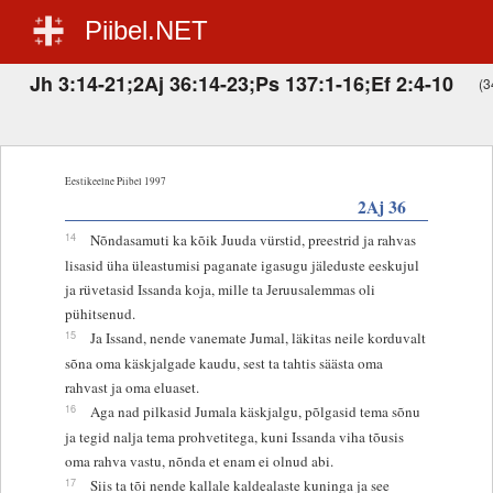
Piibel.NET
Jh 3:14-21;2Aj 36:14-23;Ps 137:1-16;Ef 2:4-10
(3
Eestikeelne Piibel 1997
2Aj 36
14
Nõndasamuti ka kõik Juuda vürstid, preestrid ja rahvas
lisasid üha üleastumisi paganate igasugu jäleduste eeskujul
ja rüvetasid Issanda koja, mille ta Jeruusalemmas oli
pühitsenud.
15
Ja Issand, nende vanemate Jumal, läkitas neile korduvalt
sõna oma käskjalgade kaudu, sest ta tahtis säästa oma
rahvast ja oma eluaset.
16
Aga nad pilkasid Jumala käskjalgu, põlgasid tema sõnu
ja tegid nalja tema prohvetitega, kuni Issanda viha tõusis
oma rahva vastu, nõnda et enam ei olnud abi.
17
Siis ta tõi nende kallale kaldealaste kuninga ja see