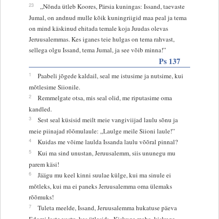
23
„Nõnda ütleb Koores, Pärsia kuningas: Issand, taevaste
Jumal, on andnud mulle kõik kuningriigid maa peal ja tema
on mind käskinud ehitada temale koja Juudas olevas
Jeruusalemmas. Kes iganes teie hulgas on tema rahvast,
sellega olgu Issand, tema Jumal, ja see võib minna!”
Ps 137
1
Paabeli jõgede kaldail, seal me istusime ja nutsime, kui
mõtlesime Siionile.
2
Remmelgate otsa, mis seal olid, me riputasime oma
kandled.
3
Sest seal küsisid meilt meie vangiviijad laulu sõnu ja
meie piinajad rõõmulaule: „Laulge meile Siioni laule!”
4
Kuidas me võime laulda Issanda laulu võõral pinnal?
5
Kui ma sind unustan, Jeruusalemm, siis ununegu mu
parem käsi!
6
Jäägu mu keel kinni suulae külge, kui ma sinule ei
mõtleks, kui ma ei paneks Jeruusalemma oma ülemaks
rõõmuks!
7
Tuleta meelde, Issand, Jeruusalemma hukatuse päeva
Edomi laste vastu, kes ütlesid: „Kiskuge maha, kiskuge