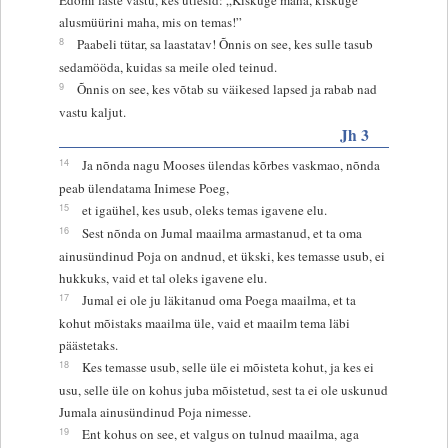
alusmüürini maha, mis on temas!”
8
Paabeli tütar, sa laastatav! Õnnis on see, kes sulle tasub
sedamööda, kuidas sa meile oled teinud.
9
Õnnis on see, kes võtab su väikesed lapsed ja rabab nad
vastu kaljut.
Jh 3
14
Ja nõnda nagu Mooses ülendas kõrbes vaskmao, nõnda
peab ülendatama Inimese Poeg,
15
et igaühel, kes usub, oleks temas igavene elu.
16
Sest nõnda on Jumal maailma armastanud, et ta oma
ainusündinud Poja on andnud, et ükski, kes temasse usub, ei
hukkuks, vaid et tal oleks igavene elu.
17
Jumal ei ole ju läkitanud oma Poega maailma, et ta
kohut mõistaks maailma üle, vaid et maailm tema läbi
päästetaks.
18
Kes temasse usub, selle üle ei mõisteta kohut, ja kes ei
usu, selle üle on kohus juba mõistetud, sest ta ei ole uskunud
Jumala ainusündinud Poja nimesse.
19
Ent kohus on see, et valgus on tulnud maailma, aga