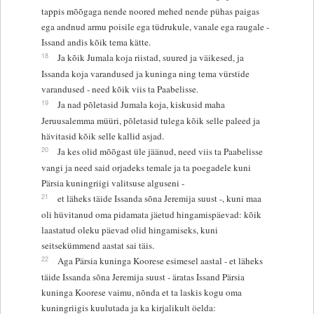
tappis mõõgaga nende noored mehed nende pühas paigas
ega andnud armu poisile ega tüdrukule, vanale ega raugale -
Issand andis kõik tema kätte.
18
Ja kõik Jumala koja riistad, suured ja väikesed, ja
Issanda koja varandused ja kuninga ning tema vürstide
varandused - need kõik viis ta Paabelisse.
19
Ja nad põletasid Jumala koja, kiskusid maha
Jeruusalemma müüri, põletasid tulega kõik selle paleed ja
hävitasid kõik selle kallid asjad.
20
Ja kes olid mõõgast üle jäänud, need viis ta Paabelisse
vangi ja need said orjadeks temale ja ta poegadele kuni
Pärsia kuningriigi valitsuse alguseni -
21
et läheks täide Issanda sõna Jeremija suust -, kuni maa
oli hüvitanud oma pidamata jäetud hingamispäevad: kõik
laastatud oleku päevad olid hingamiseks, kuni
seitsekümmend aastat sai täis.
22
Aga Pärsia kuninga Koorese esimesel aastal - et läheks
täide Issanda sõna Jeremija suust - äratas Issand Pärsia
kuninga Koorese vaimu, nõnda et ta laskis kogu oma
kuningriigis kuulutada ja ka kirjalikult öelda: