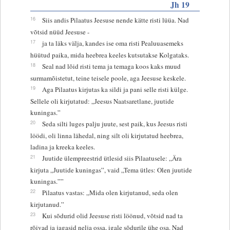
Jh 19
16
Siis andis Pilaatus Jeesuse nende kätte risti lüüa. Nad
võtsid nüüd Jeesuse -
17
ja ta läks välja, kandes ise oma risti Pealuuasemeks
hüütud paika, mida heebrea keeles kutsutakse Kolgataks.
18
Seal nad lõid risti tema ja temaga koos kaks muud
surmamõistetut, teine teisele poole, aga Jeesuse keskele.
19
Aga Pilaatus kirjutas ka sildi ja pani selle risti külge.
Sellele oli kirjutatud: „Jeesus Naatsaretlane, juutide
kuningas.”
20
Seda silti luges palju juute, sest paik, kus Jeesus risti
löödi, oli linna lähedal, ning silt oli kirjutatud heebrea,
ladina ja kreeka keeles.
21
Juutide ülempreestrid ütlesid siis Pilaatusele: „Ära
kirjuta „Juutide kuningas”, vaid „Tema ütles: Olen juutide
kuningas.””
22
Pilaatus vastas: „Mida olen kirjutanud, seda olen
kirjutanud.”
23
Kui sõdurid olid Jeesuse risti löönud, võtsid nad ta
rõivad ja jagasid nelja ossa, igale sõdurile ühe osa. Nad