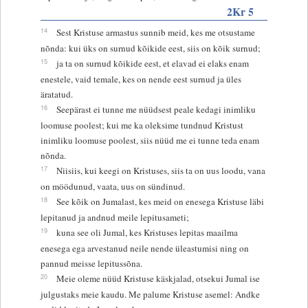
2Kr 5
14
Sest Kristuse armastus sunnib meid, kes me otsustame
nõnda: kui üks on surnud kõikide eest, siis on kõik surnud;
15
ja ta on surnud kõikide eest, et elavad ei elaks enam
enestele, vaid temale, kes on nende eest surnud ja üles
äratatud.
16
Seepärast ei tunne me nüüdsest peale kedagi inimliku
loomuse poolest; kui me ka oleksime tundnud Kristust
inimliku loomuse poolest, siis nüüd me ei tunne teda enam
nõnda.
17
Niisiis, kui keegi on Kristuses, siis ta on uus loodu, vana
on möödunud, vaata, uus on sündinud.
18
See kõik on Jumalast, kes meid on enesega Kristuse läbi
lepitanud ja andnud meile lepitusameti;
19
kuna see oli Jumal, kes Kristuses lepitas maailma
enesega ega arvestanud neile nende üleastumisi ning on
pannud meisse lepitussõna.
20
Meie oleme nüüd Kristuse käskjalad, otsekui Jumal ise
julgustaks meie kaudu. Me palume Kristuse asemel: Andke