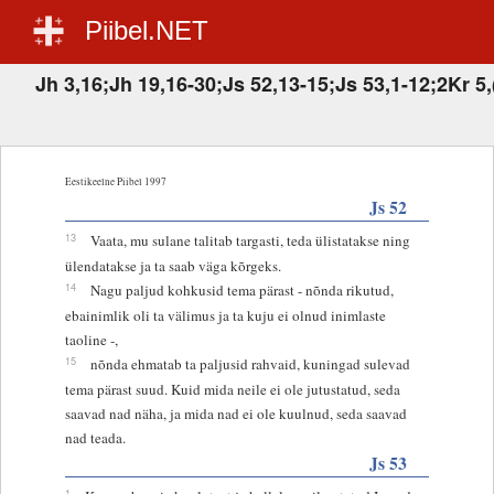
Piibel.NET
Jh 3,16;Jh 19,16-30;Js 52,13-15;Js 53,1-12;2Kr 5
Eestikeelne Piibel 1997
Js 52
13
Vaata, mu sulane talitab targasti, teda ülistatakse ning
ülendatakse ja ta saab väga kõrgeks.
14
Nagu paljud kohkusid tema pärast - nõnda rikutud,
ebainimlik oli ta välimus ja ta kuju ei olnud inimlaste
taoline -,
15
nõnda ehmatab ta paljusid rahvaid, kuningad sulevad
tema pärast suud. Kuid mida neile ei ole jutustatud, seda
saavad nad näha, ja mida nad ei ole kuulnud, seda saavad
nad teada.
Js 53
1