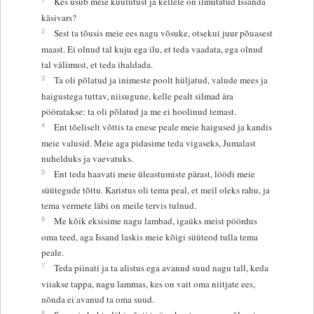
Kes usub meie kuulutust ja kellele on ilmutatud Issanda
käsivars?
2
Sest ta tõusis meie ees nagu võsuke, otsekui juur põuasest
maast. Ei olnud tal kuju ega ilu, et teda vaadata, ega olnud
tal välimust, et teda ihaldada.
3
Ta oli põlatud ja inimeste poolt hüljatud, valude mees ja
haigustega tuttav, niisugune, kelle pealt silmad ära
pööratakse: ta oli põlatud ja me ei hoolinud temast.
4
Ent tõeliselt võttis ta enese peale meie haigused ja kandis
meie valusid. Meie aga pidasime teda vigaseks, Jumalast
nuhelduks ja vaevatuks.
5
Ent teda haavati meie üleastumiste pärast, löödi meie
süütegude tõttu. Karistus oli tema peal, et meil oleks rahu, ja
tema vermete läbi on meile tervis tulnud.
6
Me kõik eksisime nagu lambad, igaüks meist pöördus
oma teed, aga Issand laskis meie kõigi süüteod tulla tema
peale.
7
Teda piinati ja ta alistus ega avanud suud nagu tall, keda
viiakse tappa, nagu lammas, kes on vait oma niitjate ees,
nõnda ei avanud ta oma suud.
8