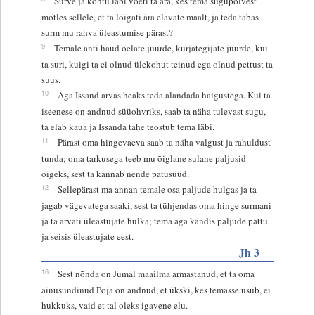
Surve ja kohtu läbi võeti ta ära, kes tema sugupõlvest
mõtles sellele, et ta lõigati ära elavate maalt, ja teda tabas
surm mu rahva üleastumise pärast?
9
Temale anti haud õelate juurde, kurjategijate juurde, kui
ta suri, kuigi ta ei olnud ülekohut teinud ega olnud pettust ta
suus.
10
Aga Issand arvas heaks teda alandada haigustega. Kui ta
iseenese on andnud süüohvriks, saab ta näha tulevast sugu,
ta elab kaua ja Issanda tahe teostub tema läbi.
11
Pärast oma hingevaeva saab ta näha valgust ja rahuldust
tunda; oma tarkusega teeb mu õiglane sulane paljusid
õigeks, sest ta kannab nende patusüüd.
12
Sellepärast ma annan temale osa paljude hulgas ja ta
jagab vägevatega saaki, sest ta tühjendas oma hinge surmani
ja ta arvati üleastujate hulka; tema aga kandis paljude pattu
ja seisis üleastujate eest.
Jh 3
16
Sest nõnda on Jumal maailma armastanud, et ta oma
ainusündinud Poja on andnud, et ükski, kes temasse usub, ei
hukkuks, vaid et tal oleks igavene elu.