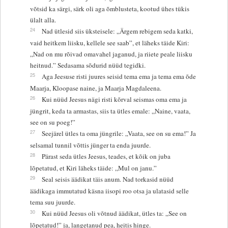
võtsid ka särgi, särk oli aga õmblusteta, kootud ühes tükis
ülalt alla.
24
Nad ütlesid siis üksteisele: „Ärgem rebigem seda katki,
vaid heitkem liisku, kellele see saab”, et läheks täide Kiri:
„Nad on mu rõivad omavahel jaganud, ja riiete peale liisku
heitnud.” Sedasama sõdurid nüüd tegidki.
25
Aga Jeesuse risti juures seisid tema ema ja tema ema õde
Maarja, Kloopase naine, ja Maarja Magdaleena.
26
Kui nüüd Jeesus nägi risti kõrval seismas oma ema ja
jüngrit, keda ta armastas, siis ta ütles emale: „Naine, vaata,
see on su poeg!”
27
Seejärel ütles ta oma jüngrile: „Vaata, see on su ema!” Ja
selsamal tunnil võttis jünger ta enda juurde.
28
Pärast seda ütles Jeesus, teades, et kõik on juba
lõpetatud, et Kiri läheks täide: „Mul on janu.”
29
Seal seisis äädikat täis anum. Nad torkasid nüüd
äädikaga immutatud käsna iisopi roo otsa ja ulatasid selle
tema suu juurde.
30
Kui nüüd Jeesus oli võtnud äädikat, ütles ta: „See on
lõpetatud!” ja, langetanud pea, heitis hinge.