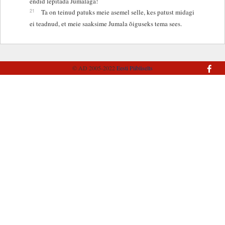
endid lepitada Jumalaga!
21
Ta on teinud patuks meie asemel selle, kes patust midagi
ei teadnud, et meie saaksime Jumala õiguseks tema sees.
© AD 2005-2022
Eesti Piibliselts