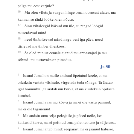
palge mu eest varjule?
16
Ma olen vilets ja vaagun hinge oma noorusest alates, ma
kannan su ränki lööke, olen nõutu.
17
Sinu vihaleegid käivad mu üle, su rängad löögid
muserdavad mind;
18
need ümbritsevad mind nagu vesi iga päev, need
tiirlevad mu ümber üheskoos.
19
Sa oled minust eemale ajanud mu armastajad ja mu
sõbrad; mu tuttavaks on pimedus.
Js 50
4
Issand Jumal on mulle andnud õpetatud keele, et ma
oskaksin vastata väsinule, virgutada teda sõnaga. Ta äratab
igal hommikul, ta äratab mu kõrva, et ma kuuleksin õpilaste
kombel.
5
Issand Jumal avas mu kõrva ja ma ei ole vastu pannud,
ma ei ole taganenud.
6
Ma andsin oma selja peksjaile ja põsed neile, kes
katkusid karvu, ma ei peitnud oma palet teotuse ja sülje eest.
7
Issand Jumal aitab mind: seepärast ma ei jäänud häbisse,