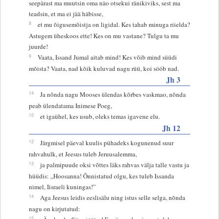
seepärast ma muutsin oma näo otsekui ränikiviks, sest ma
teadsin, et ma ei jää häbisse,
8
et mu õigusemõistja on ligidal. Kes tahab minuga riielda?
Astugem üheskoos ette! Kes on mu vastane? Tulgu ta mu
juurde!
9
Vaata, Issand Jumal aitab mind! Kes võib mind süüdi
mõista? Vaata, nad kõik kuluvad nagu rüü, koi sööb nad.
Jh 3
14
Ja nõnda nagu Mooses ülendas kõrbes vaskmao, nõnda
peab ülendatama Inimese Poeg,
15
et igaühel, kes usub, oleks temas igavene elu.
Jh 12
12
Järgmisel päeval kuulis pühadeks kogunenud suur
rahvahulk, et Jeesus tuleb Jeruusalemma,
13
ja palmipuude oksi võttes läks rahvas välja talle vastu ja
hüüdis: „Hoosanna! Õnnistatud olgu, kes tuleb Issanda
nimel, Iisraeli kuningas!”
14
Aga Jeesus leidis eeslisälu ning istus selle selga, nõnda
nagu on kirjutatud:
15