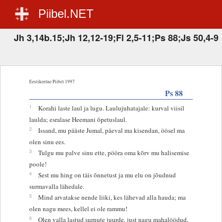
Piibel.NET
Jh 3,14b.15;Jh 12,12-19;Fl 2,5-11;Ps 88;Js 50,4-9
Eestikeelne Piibel 1997
Ps 88
1
Korahi laste laul ja lugu. Laulujuhatajale: kurval viisil
laulda; esralase Heemani õpetuslaul.
2
Issand, mu pääste Jumal, päeval ma kisendan, öösel ma
olen sinu ees.
3
Tulgu mu palve sinu ette, pööra oma kõrv mu halisemise
poole!
4
Sest mu hing on täis õnnetust ja mu elu on jõudnud
surmavalla lähedale.
5
Mind arvatakse nende liiki, kes lähevad alla hauda; ma
olen nagu mees, kellel ei ole rammu!
6
Olen valla lastud surnute juurde, just nagu mahalöödud,