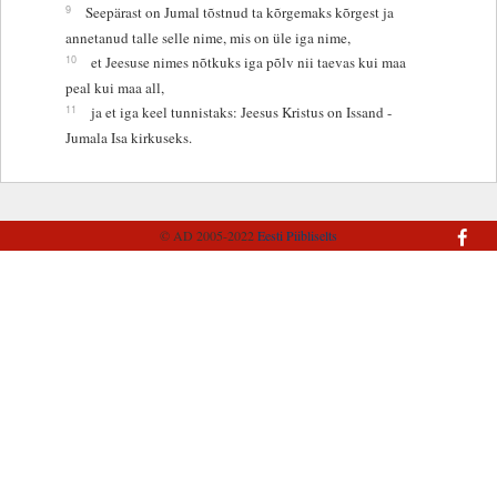
9
Seepärast on Jumal tõstnud ta kõrgemaks kõrgest ja
annetanud talle selle nime, mis on üle iga nime,
10
et Jeesuse nimes nõtkuks iga põlv nii taevas kui maa
peal kui maa all,
11
ja et iga keel tunnistaks: Jeesus Kristus on Issand -
Jumala Isa kirkuseks.
© AD 2005-2022
Eesti Piibliselts