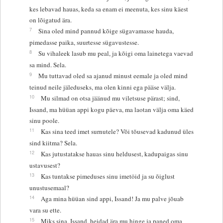
kes lebavad hauas, keda sa enam ei meenuta, kes sinu käest
on lõigatud ära.
7
Sina oled mind pannud kõige sügavamasse hauda,
pimedasse paika, suurtesse sügavustesse.
8
Su vihaleek lasub mu peal, ja kõigi oma lainetega vaevad
sa mind. Sela.
9
Mu tuttavad oled sa ajanud minust eemale ja oled mind
teinud neile jäleduseks, ma olen kinni ega pääse välja.
10
Mu silmad on otsa jäänud mu viletsuse pärast; sind,
Issand, ma hüüan appi kogu päeva, ma laotan välja oma käed
sinu poole.
11
Kas sina teed imet surnutele? Või tõusevad kadunud üles
sind kiitma? Sela.
12
Kas jutustatakse hauas sinu heldusest, kadupaigas sinu
ustavusest?
13
Kas tuntakse pimeduses sinu imetöid ja su õiglust
unustusemaal?
14
Aga mina hüüan sind appi, Issand! Ja mu palve jõuab
vara su ette.
15
Miks sina, Issand, heidad ära mu hinge ja paned oma