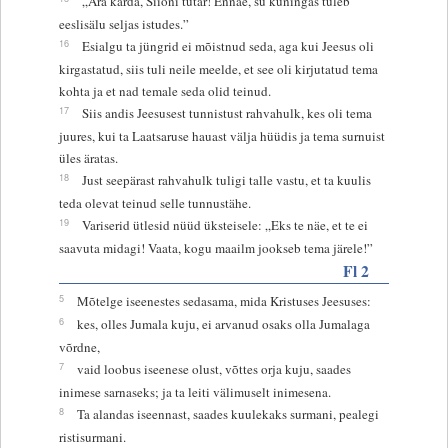
„Ära karda, Siioni tütar! Ennäe, su kuningas tuleb
eeslisälu seljas istudes.”
16
Esialgu ta jüngrid ei mõistnud seda, aga kui Jeesus oli
kirgastatud, siis tuli neile meelde, et see oli kirjutatud tema
kohta ja et nad temale seda olid teinud.
17
Siis andis Jeesusest tunnistust rahvahulk, kes oli tema
juures, kui ta Laatsaruse hauast välja hüüdis ja tema surnuist
üles äratas.
18
Just seepärast rahvahulk tuligi talle vastu, et ta kuulis
teda olevat teinud selle tunnustähe.
19
Variserid ütlesid nüüd üksteisele: „Eks te näe, et te ei
saavuta midagi! Vaata, kogu maailm jookseb tema järele!”
Fl 2
5
Mõtelge iseenestes sedasama, mida Kristuses Jeesuses:
6
kes, olles Jumala kuju, ei arvanud osaks olla Jumalaga
võrdne,
7
vaid loobus iseenese olust, võttes orja kuju, saades
inimese sarnaseks; ja ta leiti välimuselt inimesena.
8
Ta alandas iseennast, saades kuulekaks surmani, pealegi
ristisurmani.