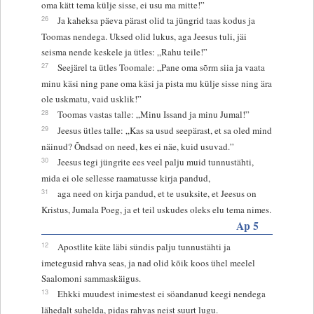
oma kätt tema külje sisse, ei usu ma mitte!”
26
Ja kaheksa päeva pärast olid ta jüngrid taas kodus ja
Toomas nendega. Uksed olid lukus, aga Jeesus tuli, jäi
seisma nende keskele ja ütles: „Rahu teile!”
27
Seejärel ta ütles Toomale: „Pane oma sõrm siia ja vaata
minu käsi ning pane oma käsi ja pista mu külje sisse ning ära
ole uskmatu, vaid usklik!”
28
Toomas vastas talle: „Minu Issand ja minu Jumal!”
29
Jeesus ütles talle: „Kas sa usud seepärast, et sa oled mind
näinud? Õndsad on need, kes ei näe, kuid usuvad.”
30
Jeesus tegi jüngrite ees veel palju muid tunnustähti,
mida ei ole sellesse raamatusse kirja pandud,
31
aga need on kirja pandud, et te usuksite, et Jeesus on
Kristus, Jumala Poeg, ja et teil uskudes oleks elu tema nimes.
Ap 5
12
Apostlite käte läbi sündis palju tunnustähti ja
imetegusid rahva seas, ja nad olid kõik koos ühel meelel
Saalomoni sammaskäigus.
13
Ehkki muudest inimestest ei söandanud keegi nendega
lähedalt suhelda, pidas rahvas neist suurt lugu.