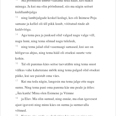
Ma pöördusin ümber vaatama seda häält, kes rääkis
minuga. Ja kui ma olin pöördunud, siis ma nägin seitset
kuldlambijalga
13
ning lambijalgade keskel kedagi, kes oli Inimese Poja
sarnane ja kellel oli üll pikk kuub, vöötatud rinde alt
kuldvööga.
14
Aga tema pea ja juuksed olid valged nagu valge vill,
nagu lumi, ning tema silmad nagu tuleleek,
15
ning tema jalad olid vasemaagi sarnased, kui see on
hõõguvas ahjus, ning tema hääl oli otsekui suurte vete
kohin.
16
Tal oli paremas käes seitse taevatähte ning tema suust
välkus vahe kaheterane mõõk ning tema palged olid otsekui
päike, kui see paistab oma väes.
17
Kui ma teda nägin, langesin ma tema jalge ette nagu
surnu. Ning tema pani oma parema käe mu peale ja ütles:
„Ära karda! Mina olen Esimene ja Viimne
18
ja Elav. Ma olin surnud, ning ennäe, ma elan igavesest
ajast igavesti ning minu käes on surma ja surmavalla
võtmed.
19
Kirjuta siis, mida sa oled näinud ja mis on ning mis