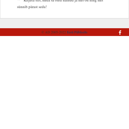
sünnib pärast seda!
© AD 2005-2022
Eesti Piibliselts