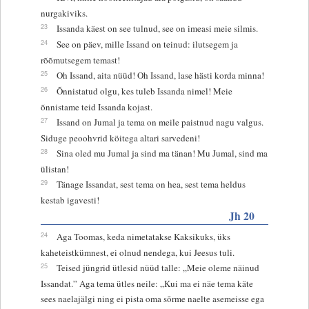
nurgakiviks.
23
Issanda käest on see tulnud, see on imeasi meie silmis.
24
See on päev, mille Issand on teinud: ilutsegem ja
rõõmutsegem temast!
25
Oh Issand, aita nüüd! Oh Issand, lase hästi korda minna!
26
Õnnistatud olgu, kes tuleb Issanda nimel! Meie
õnnistame teid Issanda kojast.
27
Issand on Jumal ja tema on meile paistnud nagu valgus.
Siduge peoohvrid köitega altari sarvedeni!
28
Sina oled mu Jumal ja sind ma tänan! Mu Jumal, sind ma
ülistan!
29
Tänage Issandat, sest tema on hea, sest tema heldus
kestab igavesti!
Jh 20
24
Aga Toomas, keda nimetatakse Kaksikuks, üks
kaheteistkümnest, ei olnud nendega, kui Jeesus tuli.
25
Teised jüngrid ütlesid nüüd talle: „Meie oleme näinud
Issandat.” Aga tema ütles neile: „Kui ma ei näe tema käte
sees naelajälgi ning ei pista oma sõrme naelte asemeisse ega