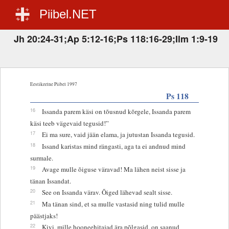
Piibel.NET
Jh 20:24-31;Ap 5:12-16;Ps 118:16-29;Ilm 1:9-19
Eestikeelne Piibel 1997
Ps 118
16
Issanda parem käsi on tõusnud kõrgele, Issanda parem
käsi teeb vägevaid tegusid!”
17
Ei ma sure, vaid jään elama, ja jutustan Issanda tegusid.
18
Issand karistas mind rängasti, aga ta ei andnud mind
surmale.
19
Avage mulle õiguse väravad! Ma lähen neist sisse ja
tänan Issandat.
20
See on Issanda värav. Õiged lähevad sealt sisse.
21
Ma tänan sind, et sa mulle vastasid ning tulid mulle
päästjaks!
22
Kivi, mille hooneehitajad ära põlgasid, on saanud