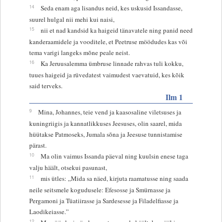
14
Seda enam aga lisandus neid, kes uskusid Issandasse,
suurel hulgal nii mehi kui naisi,
15
nii et nad kandsid ka haigeid tänavatele ning panid need
kanderaamidele ja vooditele, et Peetruse möödudes kas või
tema varigi langeks mõne peale neist.
16
Ka Jeruusalemma ümbruse linnade rahvas tuli kokku,
tuues haigeid ja rüvedatest vaimudest vaevatuid, kes kõik
said terveks.
Ilm 1
9
Mina, Johannes, teie vend ja kaasosaline viletsuses ja
kuningriigis ja kannatlikkuses Jeesuses, olin saarel, mida
hüütakse Patmoseks, Jumala sõna ja Jeesuse tunnistamise
pärast.
10
Ma olin vaimus Issanda päeval ning kuulsin enese taga
valju häält, otsekui pasunast,
11
mis ütles: „Mida sa näed, kirjuta raamatusse ning saada
neile seitsmele kogudusele: Efesosse ja Smürnasse ja
Pergamoni ja Tüatiirasse ja Sardesesse ja Filadelfiasse ja
Laodikeiasse.”
12