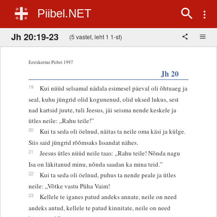
Piibel.NET
Jh 20:19-23
(5 vastet, leht 1 1-st)
Eestikeelne Piibel 1997
Jh 20
19
Kui nüüd selsamal nädala esimesel päeval oli õhtuaeg ja
seal, kuhu jüngrid olid kogunenud, olid uksed lukus, sest
nad kartsid juute, tuli Jeesus, jäi seisma nende keskele ja
ütles neile: „Rahu teile!”
20
Kui ta seda oli öelnud, näitas ta neile oma käsi ja külge.
Siis said jüngrid rõõmsaks Issandat nähes.
21
Jeesus ütles nüüd neile taas: „Rahu teile! Nõnda nagu
Isa on läkitanud minu, nõnda saadan ka mina teid.”
22
Kui ta seda oli öelnud, puhus ta nende peale ja ütles
neile: „Võtke vastu Püha Vaim!
23
Kellele te iganes patud andeks annate, neile on need
andeks antud, kellele te patud kinnitate, neile on need