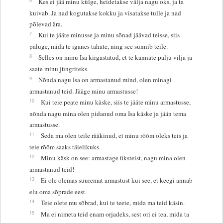
Kes ei jää minu külge, heidetakse välja nagu oks, ja ta
kuivab. Ja nad kogutakse kokku ja visatakse tulle ja nad
põlevad ära.
7
Kui te jääte minusse ja minu sõnad jäävad teisse, siis
paluge, mida te iganes tahate, ning see sünnib teile.
8
Selles on minu Isa kirgastatud, et te kannate palju vilja ja
saate minu jüngriteks.
9
Nõnda nagu Isa on armastanud mind, olen minagi
armastanud teid. Jääge minu armastusse!
10
Kui teie peate minu käske, siis te jääte minu armastusse,
nõnda nagu mina olen pidanud oma Isa käske ja jään tema
armastusse.
11
Seda ma olen teile rääkinud, et minu rõõm oleks teis ja
teie rõõm saaks täielikuks.
12
Minu käsk on see: armastage üksteist, nagu mina olen
armastanud teid!
13
Ei ole olemas suuremat armastust kui see, et keegi annab
elu oma sõprade eest.
14
Teie olete mu sõbrad, kui te teete, mida ma teid käsin.
15
Ma ei nimeta teid enam orjadeks, sest ori ei tea, mida ta