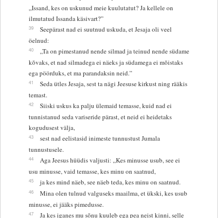
„Issand, kes on uskunud meie kuulutatut? Ja kellele on
ilmutatud Issanda käsivart?”
39
Seepärast nad ei suutnud uskuda, et Jesaja oli veel
öelnud:
40
„Ta on pimestanud nende silmad ja teinud nende südame
kõvaks, et nad silmadega ei näeks ja südamega ei mõistaks
ega pöörduks, et ma parandaksin neid.”
41
Seda ütles Jesaja, sest ta nägi Jeesuse kirkust ning rääkis
temast.
42
Siiski uskus ka palju ülemaid temasse, kuid nad ei
tunnistanud seda variseride pärast, et neid ei heidetaks
kogudusest välja,
43
sest nad eelistasid inimeste tunnustust Jumala
tunnustusele.
44
Aga Jeesus hüüdis valjusti: „Kes minusse usub, see ei
usu minusse, vaid temasse, kes minu on saatnud,
45
ja kes mind näeb, see näeb teda, kes minu on saatnud.
46
Mina olen tulnud valguseks maailma, et ükski, kes usub
minusse, ei jääks pimedusse.
47
Ja kes iganes mu sõnu kuuleb ega pea neist kinni, selle