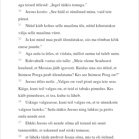
aga teised ütlesid: „Ingel rääkis temaga.”
30
Jeesus kostis: „See hääl ei sündinud minu, vaid teie
pärast.
31
Nüüd käib kohus selle maailma üle, nüüd kihutatakse
välja selle maailma vürst.
32
Ja kui mind maa pealt ülendatakse, siis ma tõmban kõik
enese juurde.”
33
Aga seda ta ütles, et viidata, millist surma tal tuleb surra.
34
Rahvahulk vastas siis talle: „Meie oleme Seadusest
kuulnud, et Messias jääb igavesti. Kuidas sina siis ütled, et
Inimese Poega peab ülendatama? Kes see Inimese Poeg on?”
35
Jeesus ütles neile: „Valgus on veel pisut aega teie seas.
Käige, kuni teil valgus on, et teid ei tabaks pimedus. Kes
käib pimeduses, ei tea, kuhu ta läheb.
36
Uskuge valgusesse, kuni teil valgus on, et te sünniksite
valguse lasteks.” Seda rääkis Jeesus ning lahkus ja peitis
enda nende eest.
37
Ehkki Jeesus oli nende silma all teinud nii suuri
tunnustähti, ei uskunud nad siiski temasse,
38
et läheks täide prohvet Jesaja sõna, mis ta oli öelnud: