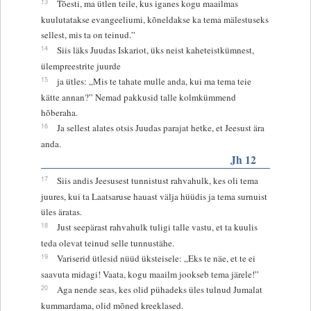
13
Tõesti, ma ütlen teile, kus iganes kogu maailmas
kuulutatakse evangeeliumi, kõneldakse ka tema mälestuseks
sellest, mis ta on teinud.”
14
Siis läks Juudas Iskariot, üks neist kaheteistkümnest,
ülempreestrite juurde
15
ja ütles: „Mis te tahate mulle anda, kui ma tema teie
kätte annan?” Nemad pakkusid talle kolmkümmend
hõberaha.
16
Ja sellest alates otsis Juudas parajat hetke, et Jeesust ära
anda.
Jh 12
17
Siis andis Jeesusest tunnistust rahvahulk, kes oli tema
juures, kui ta Laatsaruse hauast välja hüüdis ja tema surnuist
üles äratas.
18
Just seepärast rahvahulk tuligi talle vastu, et ta kuulis
teda olevat teinud selle tunnustähe.
19
Variserid ütlesid nüüd üksteisele: „Eks te näe, et te ei
saavuta midagi! Vaata, kogu maailm jookseb tema järele!”
20
Aga nende seas, kes olid pühadeks üles tulnud Jumalat
kummardama, olid mõned kreeklased.