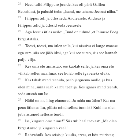
21
Need tulid Filippuse juurde, kes oli pärit Galilea
Betsaidast, ja palusid teda: „Isand, me tahame Jeesust näha.”
22
Filippus tuli ja ütles seda Andreasele. Andreas ja
Filippus tulid ja ütlesid seda Jeesusele.
23
Aga Jeesus ütles neile: „Tund on tulnud, et Inimese Poeg
kirgastataks.
24
Tõesti, tõesti, ma ütlen teile, kui nisuiva ei lange maasse
ega sure, siis see jääb üksi, aga kui see sureb, siis see kannab
palju vilja.
25
Kes oma elu armastab, see kaotab selle, ja kes oma elu
vihkab selles maailmas, see hoiab selle igaveseks eluks.
26
Kes tahab mind teenida, peab järgnema mulle, ja kus
olen mina, sinna saab ka mu teenija. Kes iganes mind teenib,
seda austab mu Isa.
27
Nüüd on mu hing ehmunud. Ja mida ma ütlen? Kas ma
pean ütlema: Isa, päästa mind sellest tunnist? Kuid ma olen
juba astunud sellesse tundi.
28
Isa, kirgasta oma nime!” Siis tuli hääl taevast: „Ma olen
kirgastanud ja kirgastan veel.”
29
Rahvahulk, kes seisis ja kuulis, arvas, et kõu müristas;