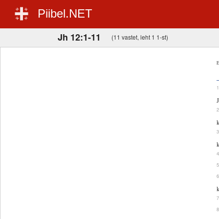
Piibel.NET
Jh 12:1-11
(11 vastet, leht 1 1-st)
E