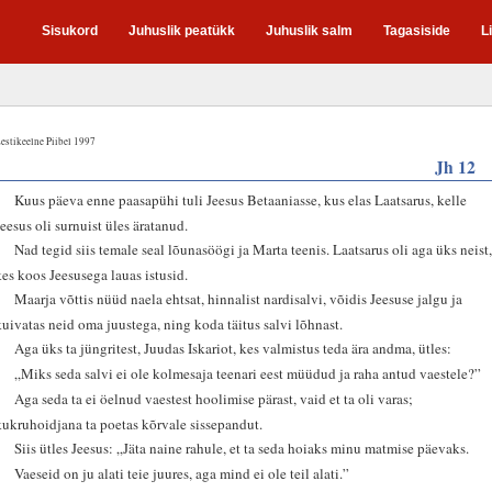
Sisukord
Juhuslik peatükk
Juhuslik salm
Tagasiside
L
estikeelne Piibel 1997
Jh 12
1
Kuus päeva enne paasapühi tuli Jeesus Betaaniasse, kus elas Laatsarus, kelle
Jeesus oli surnuist üles äratanud.
2
Nad tegid siis temale seal lõunasöögi ja Marta teenis. Laatsarus oli aga üks neist
kes koos Jeesusega lauas istusid.
3
Maarja võttis nüüd naela ehtsat, hinnalist nardisalvi, võidis Jeesuse jalgu ja
kuivatas neid oma juustega, ning koda täitus salvi lõhnast.
4
Aga üks ta jüngritest, Juudas Iskariot, kes valmistus teda ära andma, ütles:
5
„Miks seda salvi ei ole kolmesaja teenari eest müüdud ja raha antud vaestele?”
6
Aga seda ta ei öelnud vaestest hoolimise pärast, vaid et ta oli varas;
kukruhoidjana ta poetas kõrvale sissepandut.
7
Siis ütles Jeesus: „Jäta naine rahule, et ta seda hoiaks minu matmise päevaks.
8
Vaeseid on ju alati teie juures, aga mind ei ole teil alati.”