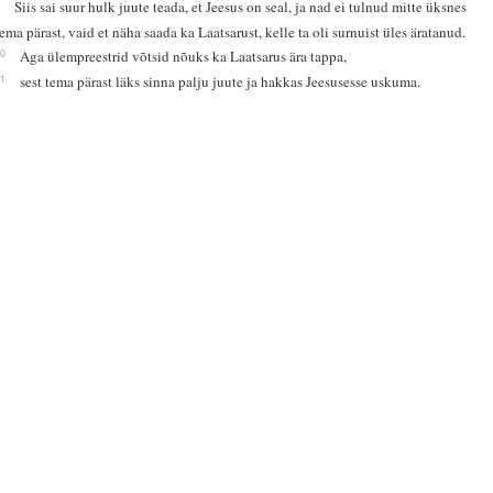
9
Siis sai suur hulk juute teada, et Jeesus on seal, ja nad ei tulnud mitte üksnes
tema pärast, vaid et näha saada ka Laatsarust, kelle ta oli surnuist üles äratanud.
10
Aga ülempreestrid võtsid nõuks ka Laatsarus ära tappa,
11
sest tema pärast läks sinna palju juute ja hakkas Jeesusesse uskuma.