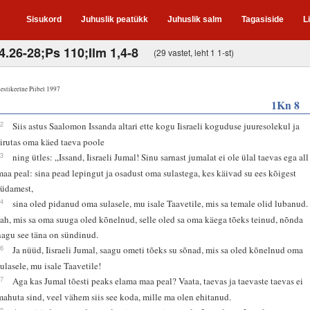
Sisukord
Juhuslik peatükk
Juhuslik salm
Tagasiside
L
4.26-28;Ps 110;Ilm 1,4-8
(29 vastet, leht 1 1-st)
estikeelne Piibel 1997
1Kn 8
22
Siis astus Saalomon Issanda altari ette kogu Iisraeli koguduse juuresolekul ja
sirutas oma käed taeva poole
23
ning ütles: „Issand, Iisraeli Jumal! Sinu sarnast jumalat ei ole ülal taevas ega all
maa peal: sina pead lepingut ja osadust oma sulastega, kes käivad su ees kõigest
südamest,
24
sina oled pidanud oma sulasele, mu isale Taavetile, mis sa temale olid lubanud.
Jah, mis sa oma suuga oled kõnelnud, selle oled sa oma käega tõeks teinud, nõnda
nagu see täna on sündinud.
26
Ja nüüd, Iisraeli Jumal, saagu ometi tõeks su sõnad, mis sa oled kõnelnud oma
sulasele, mu isale Taavetile!
27
Aga kas Jumal tõesti peaks elama maa peal? Vaata, taevas ja taevaste taevas ei
mahuta sind, veel vähem siis see koda, mille ma olen ehitanud.
28