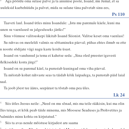
Aga pöördu oma sulase palve ja ta anumise poole, Issand, mu Jumal, et sa
kuuleksid kaebehüüdu ja palvet, mida su sulane täna palvetab sinu ees,
Ps 110
1
Taaveti laul. Issand ütles minu Issandale: „Istu mu paremale käele, kuni ma
panen su vaenlased su jalgealuseks järiks!”
2
Sinu võimuse valitsuskepi läkitab Issand Siionist. Valitse keset oma vaenlasi!
3
Su rahvas on meeleldi valmis su sõttamineku päeval; pühas ehtes ilmub su ette
su noorte sõdijate vägi nagu kaste koidu üsast.
4
Issand on vandunud ja tema ei kahetse seda: „Sina oled preester igavesti
Melkisedeki korra järgi!”
5
Issand on su paremal käel, ta purustab kuningad oma viha päeval.
6
Ta mõistab kohut rahvaste seas ta täidab kõik laipadega, ta purustab päid laial
maal.
7
Ta joob jõest tee ääres, seepärast ta tõstab oma pea üles.
Lk 24
44
Siis ütles Jeesus neile: „Need on mu sõnad, mis ma teile rääkisin, kui ma olin
alles teiega, et kõik peab täide minema, mis Moosese Seaduses ja Prohvetites ja
Psalmides minu kohta on kirjutatud.”
45
Siis ta avas nende mõistuse kirjadest aru saama
46