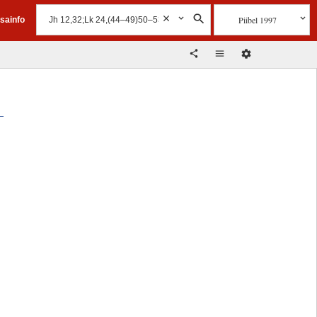
Piibel 1997
isainfo