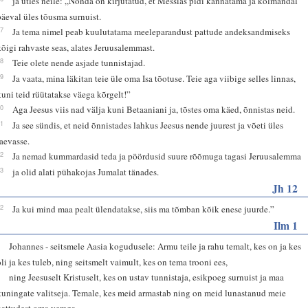
ja ütles neile: „Nõnda on kirjutatud, et Messias pidi kannatama ja kolmandal
päeval üles tõusma surnuist.
47
Ja tema nimel peab kuulutatama meeleparandust pattude andeksandmiseks
kõigi rahvaste seas, alates Jeruusalemmast.
48
Teie olete nende asjade tunnistajad.
49
Ja vaata, mina läkitan teie üle oma Isa tõotuse. Teie aga viibige selles linnas,
kuni teid rüütatakse väega kõrgelt!”
50
Aga Jeesus viis nad välja kuni Betaaniani ja, tõstes oma käed, õnnistas neid.
51
Ja see sündis, et neid õnnistades lahkus Jeesus nende juurest ja võeti üles
taevasse.
52
Ja nemad kummardasid teda ja pöördusid suure rõõmuga tagasi Jeruusalemma
53
ja olid alati pühakojas Jumalat tänades.
Jh 12
32
Ja kui mind maa pealt ülendatakse, siis ma tõmban kõik enese juurde.”
Ilm 1
4
Johannes - seitsmele Aasia kogudusele: Armu teile ja rahu temalt, kes on ja kes
oli ja kes tuleb, ning seitsmelt vaimult, kes on tema trooni ees,
5
ning Jeesuselt Kristuselt, kes on ustav tunnistaja, esikpoeg surnuist ja maa
kuningate valitseja. Temale, kes meid armastab ning on meid lunastanud meie
pattudest oma verega