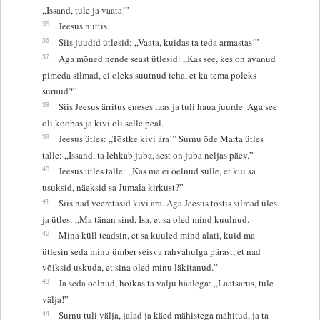
„Issand, tule ja vaata!”
35
Jeesus nuttis.
36
Siis juudid ütlesid: „Vaata, kuidas ta teda armastas!”
37
Aga mõned nende seast ütlesid: „Kas see, kes on avanud
pimeda silmad, ei oleks suutnud teha, et ka tema poleks
surnud?”
38
Siis Jeesus ärritus eneses taas ja tuli haua juurde. Aga see
oli koobas ja kivi oli selle peal.
39
Jeesus ütles: „Tõstke kivi ära!” Surnu õde Marta ütles
talle: „Issand, ta lehkab juba, sest on juba neljas päev.”
40
Jeesus ütles talle: „Kas ma ei öelnud sulle, et kui sa
usuksid, näeksid sa Jumala kirkust?”
41
Siis nad veeretasid kivi ära. Aga Jeesus tõstis silmad üles
ja ütles: „Ma tänan sind, Isa, et sa oled mind kuulnud.
42
Mina küll teadsin, et sa kuuled mind alati, kuid ma
ütlesin seda minu ümber seisva rahvahulga pärast, et nad
võiksid uskuda, et sina oled minu läkitanud.”
43
Ja seda öelnud, hõikas ta valju häälega: „Laatsarus, tule
välja!”
44
Surnu tuli välja, jalad ja käed mähistega mähitud, ja ta