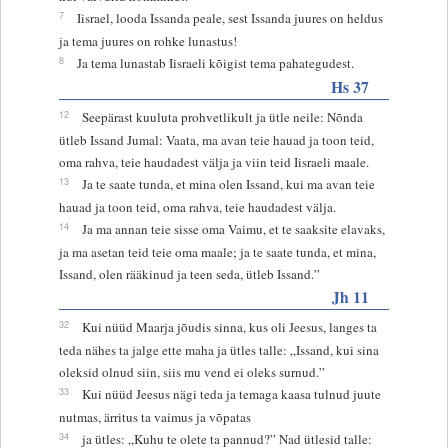
7
Iisrael, looda Issanda peale, sest Issanda juures on heldus
ja tema juures on rohke lunastus!
8
Ja tema lunastab Iisraeli kõigist tema pahategudest.
Hs 37
12
Seepärast kuuluta prohvetlikult ja ütle neile: Nõnda
ütleb Issand Jumal: Vaata, ma avan teie hauad ja toon teid,
oma rahva, teie haudadest välja ja viin teid Iisraeli maale.
13
Ja te saate tunda, et mina olen Issand, kui ma avan teie
hauad ja toon teid, oma rahva, teie haudadest välja.
14
Ja ma annan teie sisse oma Vaimu, et te saaksite elavaks,
ja ma asetan teid teie oma maale; ja te saate tunda, et mina,
Issand, olen rääkinud ja teen seda, ütleb Issand.”
Jh 11
32
Kui nüüd Maarja jõudis sinna, kus oli Jeesus, langes ta
teda nähes ta jalge ette maha ja ütles talle: „Issand, kui sina
oleksid olnud siin, siis mu vend ei oleks surnud.”
33
Kui nüüd Jeesus nägi teda ja temaga kaasa tulnud juute
nutmas, ärritus ta vaimus ja võpatas
34
ja ütles: „Kuhu te olete ta pannud?” Nad ütlesid talle: