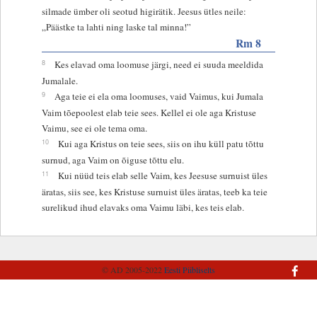
silmade ümber oli seotud higirätik. Jeesus ütles neile:
„Päästke ta lahti ning laske tal minna!”
Rm 8
8
Kes elavad oma loomuse järgi, need ei suuda meeldida
Jumalale.
9
Aga teie ei ela oma loomuses, vaid Vaimus, kui Jumala
Vaim tõepoolest elab teie sees. Kellel ei ole aga Kristuse
Vaimu, see ei ole tema oma.
10
Kui aga Kristus on teie sees, siis on ihu küll patu tõttu
surnud, aga Vaim on õiguse tõttu elu.
11
Kui nüüd teis elab selle Vaim, kes Jeesuse surnuist üles
äratas, siis see, kes Kristuse surnuist üles äratas, teeb ka teie
surelikud ihud elavaks oma Vaimu läbi, kes teis elab.
© AD 2005-2022
Eesti Piibliselts