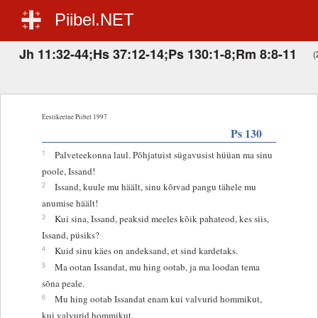
Piibel.NET
Jh 11:32-44;Hs 37:12-14;Ps 130:1-8;Rm 8:8-11
(
Eestikeelne Piibel 1997
Ps 130
1
Palveteekonna laul. Põhjatuist sügavusist hüüan ma sinu
poole, Issand!
2
Issand, kuule mu häält, sinu kõrvad pangu tähele mu
anumise häält!
3
Kui sina, Issand, peaksid meeles kõik pahateod, kes siis,
Issand, püsiks?
4
Kuid sinu käes on andeksand, et sind kardetaks.
5
Ma ootan Issandat, mu hing ootab, ja ma loodan tema
sõna peale.
6
Mu hing ootab Issandat enam kui valvurid hommikut,
kui valvurid hommikut.