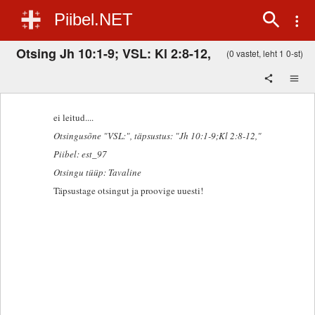
Piibel.NET
Otsing Jh 10:1-9; VSL: Kl 2:8-12,
(0 vastet, leht 1 0-st)
ei leitud....
Otsingusõne "VSL:"
, täpsustus: "Jh 10:1-9;Kl 2:8-12,"
Piibel: est_97
Otsingu tüüp: Tavaline
Täpsustage otsingut ja proovige uuesti!