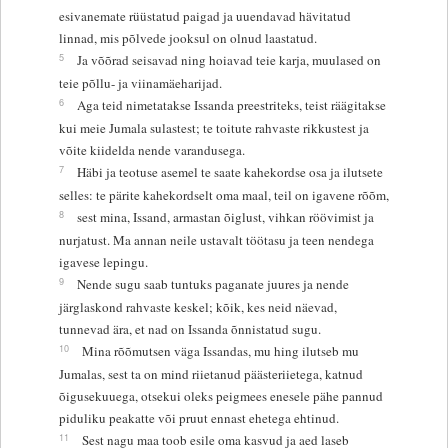
esivanemate rüüstatud paigad ja uuendavad hävitatud
linnad, mis põlvede jooksul on olnud laastatud.
5
Ja võõrad seisavad ning hoiavad teie karja, muulased on
teie põllu- ja viinamäeharijad.
6
Aga teid nimetatakse Issanda preestriteks, teist räägitakse
kui meie Jumala sulastest; te toitute rahvaste rikkustest ja
võite kiidelda nende varandusega.
7
Häbi ja teotuse asemel te saate kahekordse osa ja ilutsete
selles: te pärite kahekordselt oma maal, teil on igavene rõõm,
8
sest mina, Issand, armastan õiglust, vihkan röövimist ja
nurjatust. Ma annan neile ustavalt töötasu ja teen nendega
igavese lepingu.
9
Nende sugu saab tuntuks paganate juures ja nende
järglaskond rahvaste keskel; kõik, kes neid näevad,
tunnevad ära, et nad on Issanda õnnistatud sugu.
10
Mina rõõmutsen väga Issandas, mu hing ilutseb mu
Jumalas, sest ta on mind riietanud päästeriietega, katnud
õigusekuuega, otsekui oleks peigmees enesele pähe pannud
piduliku peakatte või pruut ennast ehetega ehtinud.
11
Sest nagu maa toob esile oma kasvud ja aed laseb