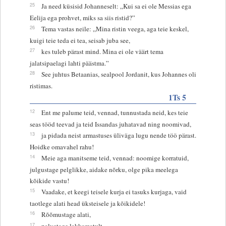
25
Ja need küsisid Johanneselt: „Kui sa ei ole Messias ega
Eelija ega prohvet, miks sa siis ristid?”
26
Tema vastas neile: „Mina ristin veega, aga teie keskel,
kuigi teie teda ei tea, seisab juba see,
27
kes tuleb pärast mind. Mina ei ole väärt tema
jalatsipaelagi lahti päästma.”
28
See juhtus Betaanias, sealpool Jordanit, kus Johannes oli
ristimas.
1Ts 5
12
Ent me palume teid, vennad, tunnustada neid, kes teie
seas tööd teevad ja teid Issandas juhatavad ning noomivad,
13
ja pidada neist armastuses üliväga lugu nende töö pärast.
Hoidke omavahel rahu!
14
Meie aga manitseme teid, vennad: noomige korratuid,
julgustage pelglikke, aidake nõrku, olge pika meelega
kõikide vastu!
15
Vaadake, et keegi teisele kurja ei tasuks kurjaga, vaid
taotlege alati head üksteisele ja kõikidele!
16
Rõõmustage alati,
17
palvetage lakkamatult,