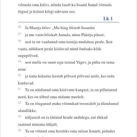
võrsuda oma külvi, nõnda laseb ka Issand Jumal võrsuda
õigust ja kiitust kõigi rahvaste ees.
Lk 1
46
Ja Maarja ütles: „Mu hing ülistab Issandat
47
ja mu vaim hõiskab Jumala, minu Päästja pärast,
48
sest ta on vaadanud oma teenija madaluse peale. Sest
vaata, nüüdsest peale kiidavad mind õndsaks kõik
sugupõlved,
49
sest mulle on suuri asju teinud Vägev, ja püha on tema
nimi
50
ja tema halastus kestab põlvest põlveni neile, kes teda
kardavad.
51
Ta on näidanud oma käsivarre kangust, ta on pillutanud
need, kes on ülbed oma südame meelelt.
52
Ta on tõuganud maha võimukad troonidelt ja ülendanud
alandlikke,
53
näljaseid on ta täitnud heade andidega, ent rikkad
saatnud minema tühjalt.
54
Ta on võtnud oma hooleks oma sulase Iisraeli, pidades