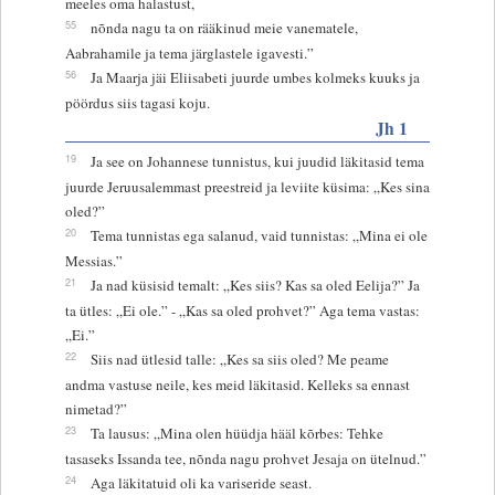
meeles oma halastust,
55
nõnda nagu ta on rääkinud meie vanematele,
Aabrahamile ja tema järglastele igavesti.”
56
Ja Maarja jäi Eliisabeti juurde umbes kolmeks kuuks ja
pöördus siis tagasi koju.
Jh 1
19
Ja see on Johannese tunnistus, kui juudid läkitasid tema
juurde Jeruusalemmast preestreid ja leviite küsima: „Kes sina
oled?”
20
Tema tunnistas ega salanud, vaid tunnistas: „Mina ei ole
Messias.”
21
Ja nad küsisid temalt: „Kes siis? Kas sa oled Eelija?” Ja
ta ütles: „Ei ole.” - „Kas sa oled prohvet?” Aga tema vastas:
„Ei.”
22
Siis nad ütlesid talle: „Kes sa siis oled? Me peame
andma vastuse neile, kes meid läkitasid. Kelleks sa ennast
nimetad?”
23
Ta lausus: „Mina olen hüüdja hääl kõrbes: Tehke
tasaseks Issanda tee, nõnda nagu prohvet Jesaja on ütelnud.”
24
Aga läkitatuid oli ka variseride seast.