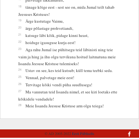
18
tänage kõige eest - sest see on, mida Jumal teilt tahab
Jeesuses Kristuses!
19
Ärge kustutage Vaimu,
20
ärge põlastage prohvetiandi,
21
katsuge läbi kõik, pidage kinni heast,
22
hoiduge igasuguse kurja eest!
23
Aga rahu Jumal ise pühitsegu teid läbinisti ning teie
vaim ja hing ja ihu olgu tervikuna hoitud laitmatuna meie
Issanda Jeesuse Kristuse tulemiseks!
24
Ustav on see, kes teid kutsub; küll tema teebki seda.
25
Vennad, palvetage meie eest!
26
Tervitage kõiki vendi püha suudlusega!
27
Ma vannutan teid Issanda nimel, et see kiri loetaks ette
kõikidele vendadele!
28
Meie Issanda Jeesuse Kristuse arm olgu teiega!
© AD 2005-2022
Eesti Piibliselts