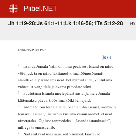
Piibel.NET
Jh 1:19-28;Js 61:1-11;Lk 1:46-56;1Ts 5:12-28
(49 
Eestikeelne Piibel 1997
Js 61
1
Issanda Jumala Vaim on minu peal, sest Issand on mind
võidnud; ta on mind läkitanud viima rõõmusõnumit
alandlikele, parandama neid, kel murtud süda, kuulutama
vabastust vangidele ja avama pimedate silmi,
2
kuulutama Issanda meelepärast aastat ja meie Jumala
kättemaksu päeva, trööstima kõiki leinajaid,
3
andma Siioni leinajaile laubaehte tuha asemel, rõõmuõli
leinarüü asemel, ülistusrüü kustuva vaimu asemel, et neid
nimetataks „Õigluse tammedeks”, „Issanda istanduseks”,
millega ta ennast ehib.
4
Nad ehitavad üles muistsed varemed, taastavad